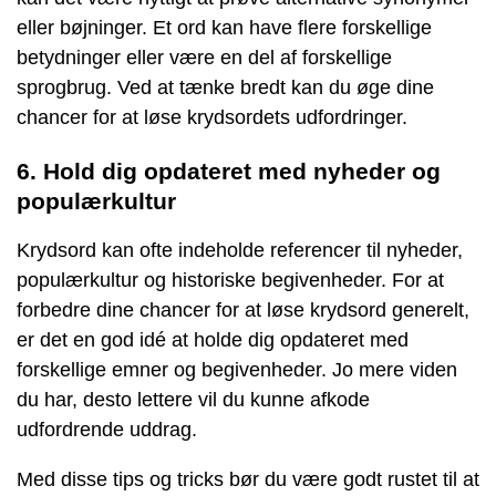
eller bøjninger. Et ord kan have flere forskellige
betydninger eller være en del af forskellige
sprogbrug. Ved at tænke bredt kan du øge dine
chancer for at løse krydsordets udfordringer.
6. Hold dig opdateret med nyheder og
populærkultur
Krydsord kan ofte indeholde referencer til nyheder,
populærkultur og historiske begivenheder. For at
forbedre dine chancer for at løse krydsord generelt,
er det en god idé at holde dig opdateret med
forskellige emner og begivenheder. Jo mere viden
du har, desto lettere vil du kunne afkode
udfordrende uddrag.
Med disse tips og tricks bør du være godt rustet til at