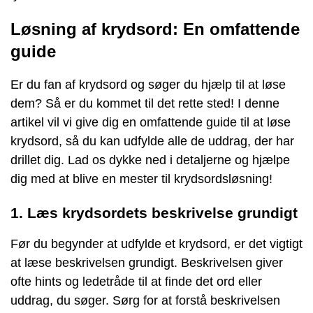
Løsning af krydsord: En omfattende
guide
Er du fan af krydsord og søger du hjælp til at løse
dem? Så er du kommet til det rette sted! I denne
artikel vil vi give dig en omfattende guide til at løse
krydsord, så du kan udfylde alle de uddrag, der har
drillet dig. Lad os dykke ned i detaljerne og hjælpe
dig med at blive en mester til krydsordsløsning!
1. Læs krydsordets beskrivelse grundigt
Før du begynder at udfylde et krydsord, er det vigtigt
at læse beskrivelsen grundigt. Beskrivelsen giver
ofte hints og ledetråde til at finde det ord eller
uddrag, du søger. Sørg for at forstå beskrivelsen