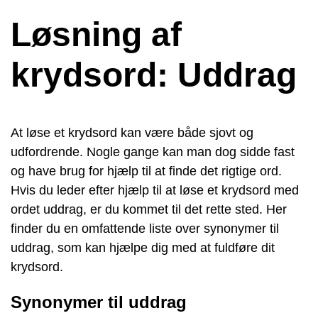
Løsning af
krydsord: Uddrag
At løse et krydsord kan være både sjovt og
udfordrende. Nogle gange kan man dog sidde fast
og have brug for hjælp til at finde det rigtige ord.
Hvis du leder efter hjælp til at løse et krydsord med
ordet uddrag, er du kommet til det rette sted. Her
finder du en omfattende liste over synonymer til
uddrag, som kan hjælpe dig med at fuldføre dit
krydsord.
Synonymer til uddrag