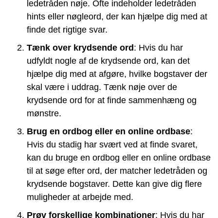
ledetråden nøje. Ofte indeholder ledetråden
hints eller nøgleord, der kan hjælpe dig med at
finde det rigtige svar.
Tænk over krydsende ord
: Hvis du har
udfyldt nogle af de krydsende ord, kan det
hjælpe dig med at afgøre, hvilke bogstaver der
skal være i uddrag. Tænk nøje over de
krydsende ord for at finde sammenhæng og
mønstre.
Brug en ordbog eller en online ordbase
:
Hvis du stadig har svært ved at finde svaret,
kan du bruge en ordbog eller en online ordbase
til at søge efter ord, der matcher ledetråden og
krydsende bogstaver. Dette kan give dig flere
muligheder at arbejde med.
Prøv forskellige kombinationer
: Hvis du har