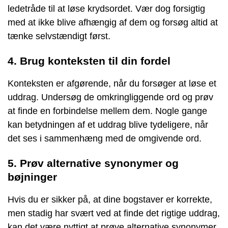
ledetråde til at løse krydsordet. Vær dog forsigtig
med at ikke blive afhængig af dem og forsøg altid at
tænke selvstændigt først.
4. Brug konteksten til din fordel
Konteksten er afgørende, når du forsøger at løse et
uddrag. Undersøg de omkringliggende ord og prøv
at finde en forbindelse mellem dem. Nogle gange
kan betydningen af et uddrag blive tydeligere, når
det ses i sammenhæng med de omgivende ord.
5. Prøv alternative synonymer og
bøjninger
Hvis du er sikker på, at dine bogstaver er korrekte,
men stadig har svært ved at finde det rigtige uddrag,
kan det være nyttigt at prøve alternative synonymer