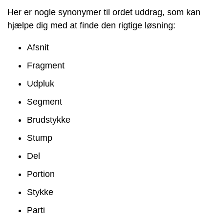
Her er nogle synonymer til ordet uddrag, som kan
hjælpe dig med at finde den rigtige løsning:
Afsnit
Fragment
Udpluk
Segment
Brudstykke
Stump
Del
Portion
Stykke
Parti