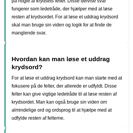
på nogle af krydsets felter. Disse delvise svar
fungerer som ledetråde, der hjælper med at løse
resten af krydsordet. For at løse et uddrag krydsord
skal man bruge sin viden og logik for at finde de
manglende svar.
Hvordan kan man løse et uddrag
krydsord?
For at løse et uddrag krydsord kan man starte med at
fokusere på de felter, der allerede er udfyldt. Disse
felter kan give vigtige ledetråde til at løse resten af
krydsordet. Man kan også bruge sin viden om
almindelige ord og ordsprog til at hjælpe med at
udfylde resten af felterne.