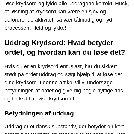
løse krydsord og fylde alle uddragene korrekt. Husk,
at løsning af krydsord kan være en sjov og
udfordrende aktivitet, så vær tålmodig og nyd
processen. Held og lykke!
Uddrag Krydsord: Hvad betyder
ordet, og hvordan kan du løse det?
Hvis du er en krydsord-entusiast, har du sikkert
stødt på ordet uddrag og søgt hjælp til at løse det i
dine krydsord. I denne artikel vil vi undersøge
betydningen af ordet og give dig nogle nyttige tips
og tricks til at løse krydsordet.
Betydningen af uddrag
Uddrag er et dansk substantiv, der betyder en kort