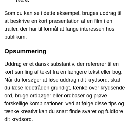
Som du kan se i dette eksempel, bruges uddrag til
at beskrive en kort præsentation af en film i en
trailer, der har til formål at fange interessen hos
publikum.
Opsummering
Uddrag er et dansk substantiv, der refererer til en
kort samling af tekst fra en længere tekst eller bog.
Når du forsøger at løse uddrag i dit krydsord, skal
du læse ledetråden grundigt, tænke over krydsende
ord, bruge ordbøger eller ordbaser og prøve
forskellige kombinationer. Ved at følge disse tips og
tænke kreativt kan du snart finde svaret og fuldføre
dit krydsord.