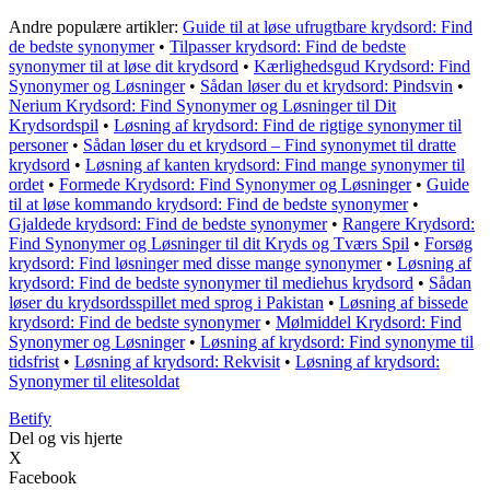
Andre populære artikler:
Guide til at løse ufrugtbare krydsord: Find
de bedste synonymer
•
Tilpasser krydsord: Find de bedste
synonymer til at løse dit krydsord
•
Kærlighedsgud Krydsord: Find
Synonymer og Løsninger
•
Sådan løser du et krydsord: Pindsvin
•
Nerium Krydsord: Find Synonymer og Løsninger til Dit
Krydsordspil
•
Løsning af krydsord: Find de rigtige synonymer til
personer
•
Sådan løser du et krydsord – Find synonymet til dratte
krydsord
•
Løsning af kanten krydsord: Find mange synonymer til
ordet
•
Formede Krydsord: Find Synonymer og Løsninger
•
Guide
til at løse kommando krydsord: Find de bedste synonymer
•
Gjaldede krydsord: Find de bedste synonymer
•
Rangere Krydsord:
Find Synonymer og Løsninger til dit Kryds og Tværs Spil
•
Forsøg
krydsord: Find løsninger med disse mange synonymer
•
Løsning af
krydsord: Find de bedste synonymer til mediehus krydsord
•
Sådan
løser du krydsordsspillet med sprog i Pakistan
•
Løsning af bissede
krydsord: Find de bedste synonymer
•
Mølmiddel Krydsord: Find
Synonymer og Løsninger
•
Løsning af krydsord: Find synonyme til
tidsfrist
•
Løsning af krydsord: Rekvisit
•
Løsning af krydsord:
Synonymer til elitesoldat
B
etify
Del og vis hjerte
X
Facebook