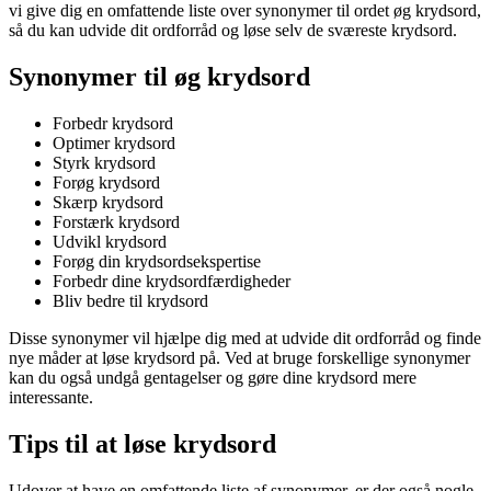
vi give dig en omfattende liste over synonymer til ordet øg krydsord,
så du kan udvide dit ordforråd og løse selv de sværeste krydsord.
Synonymer til øg krydsord
Forbedr krydsord
Optimer krydsord
Styrk krydsord
Forøg krydsord
Skærp krydsord
Forstærk krydsord
Udvikl krydsord
Forøg din krydsordsekspertise
Forbedr dine krydsordfærdigheder
Bliv bedre til krydsord
Disse synonymer vil hjælpe dig med at udvide dit ordforråd og finde
nye måder at løse krydsord på. Ved at bruge forskellige synonymer
kan du også undgå gentagelser og gøre dine krydsord mere
interessante.
Tips til at løse krydsord
Udover at have en omfattende liste af synonymer, er der også nogle