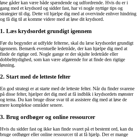
løse gåder kan være både spændende og udfordrende. Hvis du er i
gang med et krydsord og sidder fast, har vi nogle nyttige tips og
strategier til dig. Dette vil hjælpe dig med at overvinde enhver hindring
og få dig til at komme videre med at løse dit krydsord.
1. Læs krydsordet grundigt igennem
Før du begynder at udfylde felterne, skal du læse krydsordet grundigt
igennem. Bemærk eventuelle ledetråde, der kan hjælpe dig med at
finde de rigtige ord. Nogle gange er der skjulte ledetråde eller
dobbelttydighed, som kan være afgørende for at finde den rigtige
løsning.
2. Start med de letteste felter
En god strategi er at starte med de letteste felter. Når du finder svarene
på disse felter, hjælper det dig med at få indblik i krydsordets mønster
og tema. Du kan bruge disse svar til at assistere dig med at løse de
mere komplekse områder senere.
3. Brug ordbøger og online ressourcer
Hvis du sidder fast og ikke kan finde svaret på et bestemt ord, kan du
bruge ordbøger eller online ressourcer til at få hjælp. Der er mange