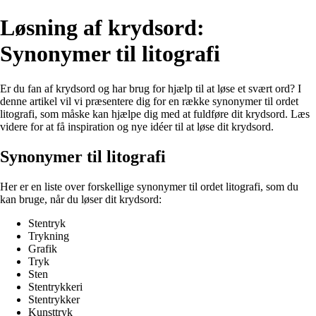
Løsning af krydsord:
Synonymer til litografi
Er du fan af krydsord og har brug for hjælp til at løse et svært ord? I
denne artikel vil vi præsentere dig for en række synonymer til ordet
litografi, som måske kan hjælpe dig med at fuldføre dit krydsord. Læs
videre for at få inspiration og nye idéer til at løse dit krydsord.
Synonymer til litografi
Her er en liste over forskellige synonymer til ordet litografi, som du
kan bruge, når du løser dit krydsord:
Stentryk
Trykning
Grafik
Tryk
Sten
Stentrykkeri
Stentrykker
Kunsttryk