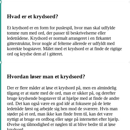
Hvad er et krydsord?
Et krydsord er en form for puslespil, hvor man skal udfylde
tomme rum med ord, der passer til beskrivelserne eller
ledetrådene. Krydsord er normalt arrangeret i en firkantet
gitterstruktur, hvor nogle af felterne allerede er udfyldt med
korrekte bogstaver. Målet med et krydsord er at finde de rigtige
ord og krydse dem af i gitteret.
Hvordan løser man et krydsord?
Der er flere måder at løse et krydsord på, men en almindelig
tilgang er at starte med de ord, man er sikker på, og derefter
bruge krydsende bogstaver til at hjælpe med at finde de andre
ord. Det kan også være en god idé at fokusere på de lette
ledetråde først og arbejde sig hen mod de sværere. Hvis man
støder på et ord, man ikke kan finde frem til, kan det være
nyttigt at bruge en ordbog eller søge på internettet efter hjælp.
Øvelse og tålmodighed er nøglen til at blive bedre til at løse
krydsord.