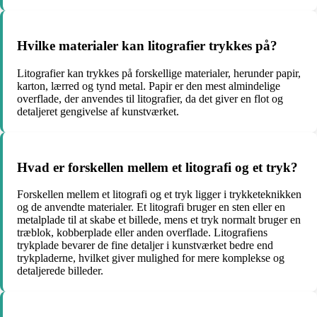
Hvilke materialer kan litografier trykkes på?
Litografier kan trykkes på forskellige materialer, herunder papir,
karton, lærred og tynd metal. Papir er den mest almindelige
overflade, der anvendes til litografier, da det giver en flot og
detaljeret gengivelse af kunstværket.
Hvad er forskellen mellem et litografi og et tryk?
Forskellen mellem et litografi og et tryk ligger i trykketeknikken
og de anvendte materialer. Et litografi bruger en sten eller en
metalplade til at skabe et billede, mens et tryk normalt bruger en
træblok, kobberplade eller anden overflade. Litografiens
trykplade bevarer de fine detaljer i kunstværket bedre end
trykpladerne, hvilket giver mulighed for mere komplekse og
detaljerede billeder.