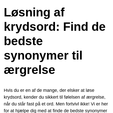
Løsning af
krydsord: Find de
bedste
synonymer til
ærgrelse
Hvis du er en af de mange, der elsker at løse
krydsord, kender du sikkert til følelsen af ærgrelse,
når du står fast på et ord. Men fortvivl ikke! Vi er her
for at hjælpe dig med at finde de bedste synonymer