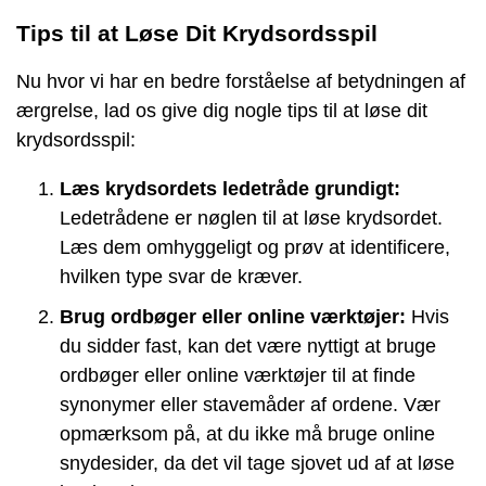
Tips til at Løse Dit Krydsordsspil
Nu hvor vi har en bedre forståelse af betydningen af
ærgrelse, lad os give dig nogle tips til at løse dit
krydsordsspil:
Læs krydsordets ledetråde grundigt:
Ledetrådene er nøglen til at løse krydsordet.
Læs dem omhyggeligt og prøv at identificere,
hvilken type svar de kræver.
Brug ordbøger eller online værktøjer:
Hvis
du sidder fast, kan det være nyttigt at bruge
ordbøger eller online værktøjer til at finde
synonymer eller stavemåder af ordene. Vær
opmærksom på, at du ikke må bruge online
snydesider, da det vil tage sjovet ud af at løse