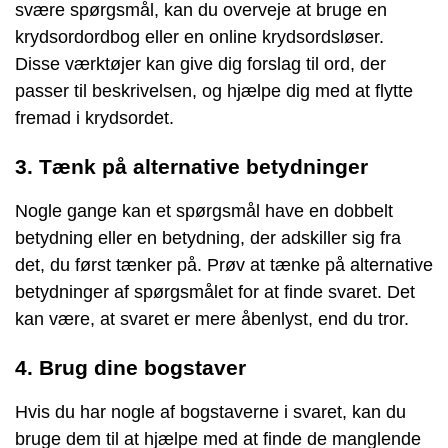
svære spørgsmål, kan du overveje at bruge en
krydsordordbog eller en online krydsordsløser.
Disse værktøjer kan give dig forslag til ord, der
passer til beskrivelsen, og hjælpe dig med at flytte
fremad i krydsordet.
3. Tænk på alternative betydninger
Nogle gange kan et spørgsmål have en dobbelt
betydning eller en betydning, der adskiller sig fra
det, du først tænker på. Prøv at tænke på alternative
betydninger af spørgsmålet for at finde svaret. Det
kan være, at svaret er mere åbenlyst, end du tror.
4. Brug dine bogstaver
Hvis du har nogle af bogstaverne i svaret, kan du
bruge dem til at hjælpe med at finde de manglende