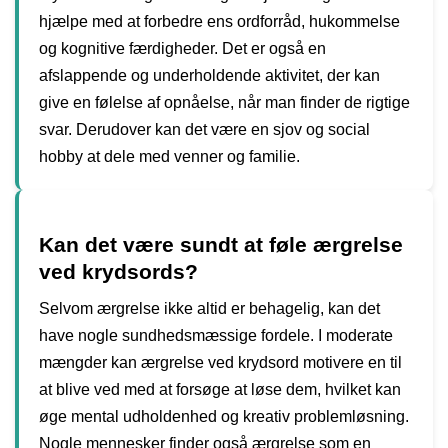
hjælpe med at forbedre ens ordforråd, hukommelse
og kognitive færdigheder. Det er også en
afslappende og underholdende aktivitet, der kan
give en følelse af opnåelse, når man finder de rigtige
svar. Derudover kan det være en sjov og social
hobby at dele med venner og familie.
Kan det være sundt at føle ærgrelse
ved krydsords?
Selvom ærgrelse ikke altid er behagelig, kan det
have nogle sundhedsmæssige fordele. I moderate
mængder kan ærgrelse ved krydsord motivere en til
at blive ved med at forsøge at løse dem, hvilket kan
øge mental udholdenhed og kreativ problemløsning.
Nogle mennesker finder også ærgrelse som en