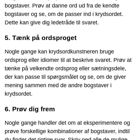
bogstaver. Prøv at danne ord ud fra de kendte
bogstaver og se, om de passer ind i krydsordet.
Dette kan give dig ledetråde til svaret.
5. Tænk på ordsproget
Nogle gange kan krydsordkunstneren bruge
ordsprog eller idiomer til at beskrive svaret. Prøv at
tænke på velkendte ordsprog eller sætningsdele,
der kan passe til spørgsmålet og se, om de giver
mening sammen med de andre bogstaver i
krydsordet.
6. Prøv dig frem
Nogle gange handler det om at eksperimentere og
prøve forskellige kombinationer af bogstaver, indtil
du finder det rigtige svar. Skriv ned alle de mulige