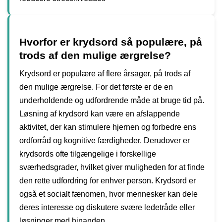
Hvorfor er krydsord så populære, på
trods af den mulige ærgrelse?
Krydsord er populære af flere årsager, på trods af
den mulige ærgrelse. For det første er de en
underholdende og udfordrende måde at bruge tid på.
Løsning af krydsord kan være en afslappende
aktivitet, der kan stimulere hjernen og forbedre ens
ordforråd og kognitive færdigheder. Derudover er
krydsords ofte tilgængelige i forskellige
sværhedsgrader, hvilket giver muligheden for at finde
den rette udfordring for enhver person. Krydsord er
også et socialt fænomen, hvor mennesker kan dele
deres interesse og diskutere svære ledetråde eller
løsninger med hinanden.