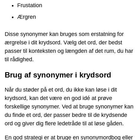
Frustation
Ærgren
Disse synonymer kan bruges som erstatning for
ærgrelse i dit krydsord. Vælg det ord, der bedst
passer til konteksten og længden af det rum, du har
til rådighed.
Brug af synonymer i krydsord
Når du støder på et ord, du ikke kan løse i dit
krydsord, kan det være en god idé at prøve
forskellige synonymer. Ved at bruge synonymer kan
du finde et ord, der passer bedre til de krydsende
ord og giver dig flere ledetråde til at løse gåden.
En god strategi er at bruge en synonymordbog eller