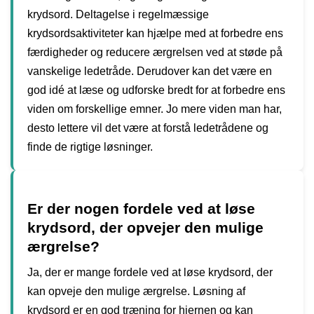
krydsord. Deltagelse i regelmæssige
krydsordsaktiviteter kan hjælpe med at forbedre ens
færdigheder og reducere ærgrelsen ved at støde på
vanskelige ledetråde. Derudover kan det være en
god idé at læse og udforske bredt for at forbedre ens
viden om forskellige emner. Jo mere viden man har,
desto lettere vil det være at forstå ledetrådene og
finde de rigtige løsninger.
Er der nogen fordele ved at løse
krydsord, der opvejer den mulige
ærgrelse?
Ja, der er mange fordele ved at løse krydsord, der
kan opveje den mulige ærgrelse. Løsning af
krydsord er en god træning for hjernen og kan