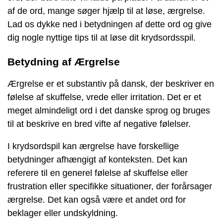
af de ord, mange søger hjælp til at løse, ærgrelse.
Lad os dykke ned i betydningen af dette ord og give
dig nogle nyttige tips til at løse dit krydsordsspil.
Betydning af Ærgrelse
Ærgrelse er et substantiv på dansk, der beskriver en
følelse af skuffelse, vrede eller irritation. Det er et
meget almindeligt ord i det danske sprog og bruges
til at beskrive en bred vifte af negative følelser.
I krydsordspil kan ærgrelse have forskellige
betydninger afhængigt af konteksten. Det kan
referere til en generel følelse af skuffelse eller
frustration eller specifikke situationer, der forårsager
ærgrelse. Det kan også være et andet ord for
beklager eller undskyldning.