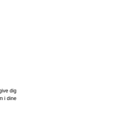
give dig
m i dine