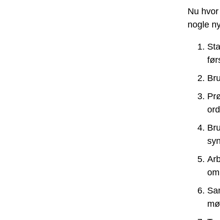
Nu hvor 
nogle nyt
Sta
før
Bru
Prø
or
Bru
sy
Arb
om
Sam
mø