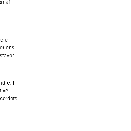
 af ​​
te en
er ens.
staver.
ndre. I
tive
dsordets