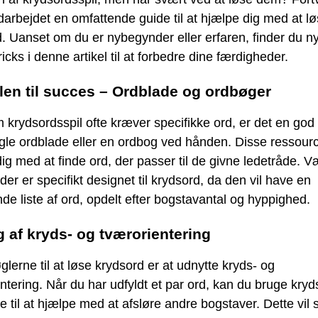
darbejdet en omfattende guide til at hjælpe dig med at l
. Uanset om du er nybegynder eller erfaren, finder du ny
tricks i denne artikel til at forbedre dine færdigheder.
len til succes – Ordblade og ordbøger
 krydsordsspil ofte kræver specifikke ord, er det en god 
gle ordblade eller en ordbog ved hånden. Disse ressour
ig med at finde ord, der passer til de givne ledetråde. V
der er specifikt designet til krydsord, da den vil have en
de liste af ord, opdelt efter bogstavantal og hyppighed.
g af kryds- og tværorientering
glerne til at løse krydsord er at udnytte kryds- og
ntering. Når du har udfyldt et par ord, kan du bruge kry
e til at hjælpe med at afsløre andre bogstaver. Dette vil