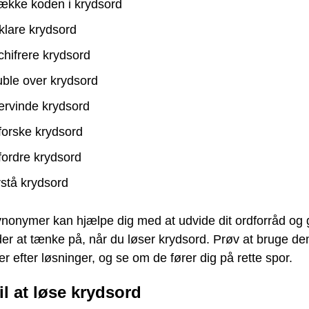
ække koden i krydsord
lare krydsord
hifrere krydsord
ble over krydsord
rvinde krydsord
orske krydsord
ordre krydsord
stå krydsord
nonymer kan hjælpe dig med at udvide dit ordforråd og 
r at tænke på, når du løser krydsord. Prøv at bruge de
r efter løsninger, og se om de fører dig på rette spor.
il at løse krydsord