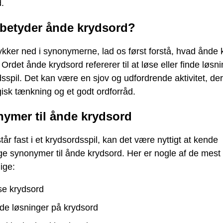
.
betyder ånde krydsord?
ykker ned i synonymerne, lad os først forstå, hvad ånde 
 Ordet ånde krydsord refererer til at løse eller finde løsn
sspil. Det kan være en sjov og udfordrende aktivitet, de
isk tænkning og et godt ordforråd.
ymer til ånde krydsord
tår fast i et krydsordsspil, kan det være nyttigt at kende
ige synonymer til ånde krydsord. Her er nogle af de mest
ige:
se krydsord
de løsninger på krydsord