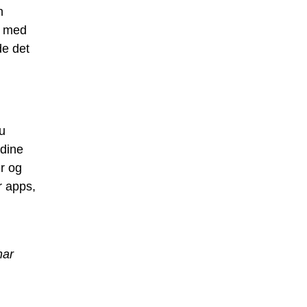
n
t med
de det
u
 dine
er og
r apps,
har