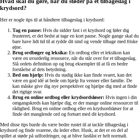
Hvad skal du gøre, når du støder på et tilbageslag i
krydsord?
Her er nogle tips til at håndtere tilbageslag i krydsord:
Tag en pause:
Hvis du sidder fast i et krydsord og føler dig
frustreret, er det bedst at tage en kort pause. Nogle gange skal du
bare have lidt tid til at rydde dit sind og vende tilbage med friske
øjne.
Brug ordbøger og leksika:
En ordbog eller et leksikon kan
være en uvurderlig ressource, når du står over for et tilbageslag.
Slå ordets definition op og brug eksempler til at få en bedre
forståelse af dets betydning.
Bed om hjælp:
Hvis du stadig ikke kan finde svaret, kan det
være en god idé at bede om hjælp fra venner eller familie. De
kan måske give dig nye perspektiver og hjælpe dig med at finde
det rigtige svar.
Brug en online ordbog eller krydsordsløser:
Hvis ingen i din
omgangskreds kan hjælpe dig, er der mange online ressourcer til
rådighed. Brug en online ordbog eller en krydsordsløser for at
finde det manglende ord og fortsæt med dit krydsord.
Med disse tips burde du være bedre rustet til at tackle tilbageslag i
krydsord og finde svarene, du leder efter. Husk, at det er en del af
spillet at støde på udfordringer, og at blive fastlåst er helt normalt.