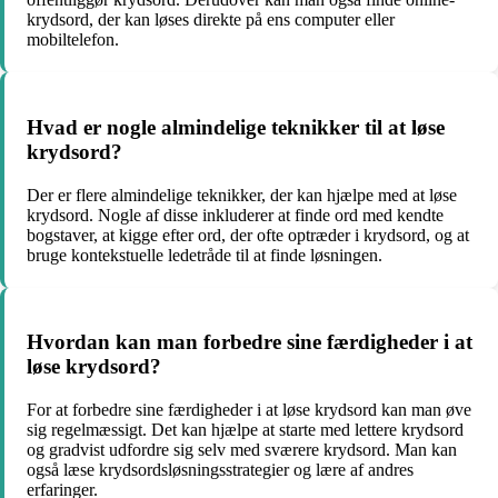
krydsord, der kan løses direkte på ens computer eller
mobiltelefon.
Hvad er nogle almindelige teknikker til at løse
krydsord?
Der er flere almindelige teknikker, der kan hjælpe med at løse
krydsord. Nogle af disse inkluderer at finde ord med kendte
bogstaver, at kigge efter ord, der ofte optræder i krydsord, og at
bruge kontekstuelle ledetråde til at finde løsningen.
Hvordan kan man forbedre sine færdigheder i at
løse krydsord?
For at forbedre sine færdigheder i at løse krydsord kan man øve
sig regelmæssigt. Det kan hjælpe at starte med lettere krydsord
og gradvist udfordre sig selv med sværere krydsord. Man kan
også læse krydsordsløsningsstrategier og lære af andres
erfaringer.