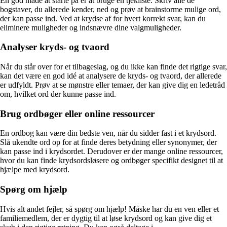
En god måde at starte på er at bruge en tjekliste. Skriv alle de
bogstaver, du allerede kender, ned og prøv at brainstorme mulige ord,
der kan passe ind. Ved at krydse af for hvert korrekt svar, kan du
eliminere muligheder og indsnævre dine valgmuligheder.
Analyser kryds- og tvaord
Når du står over for et tilbageslag, og du ikke kan finde det rigtige svar,
kan det være en god idé at analysere de kryds- og tvaord, der allerede
er udfyldt. Prøv at se mønstre eller temaer, der kan give dig en ledetråd
om, hvilket ord der kunne passe ind.
Brug ordbøger eller online ressourcer
En ordbog kan være din bedste ven, når du sidder fast i et krydsord.
Slå ukendte ord op for at finde deres betydning eller synonymer, der
kan passe ind i krydsordet. Derudover er der mange online ressourcer,
hvor du kan finde krydsordsløsere og ordbøger specifikt designet til at
hjælpe med krydsord.
Spørg om hjælp
Hvis alt andet fejler, så spørg om hjælp! Måske har du en ven eller et
familiemedlem, der er dygtig til at løse krydsord og kan give dig et