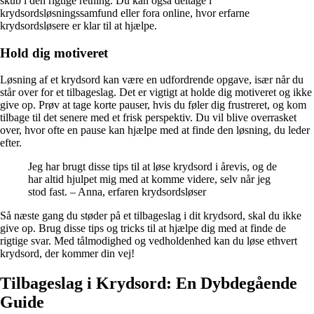
skub i den rigtige retning. Du kan også deltage i
krydsordsløsningssamfund eller fora online, hvor erfarne
krydsordsløsere er klar til at hjælpe.
Hold dig motiveret
Løsning af et krydsord kan være en udfordrende opgave, især når du
står over for et tilbageslag. Det er vigtigt at holde dig motiveret og ikke
give op. Prøv at tage korte pauser, hvis du føler dig frustreret, og kom
tilbage til det senere med et frisk perspektiv. Du vil blive overrasket
over, hvor ofte en pause kan hjælpe med at finde den løsning, du leder
efter.
Jeg har brugt disse tips til at løse krydsord i årevis, og de
har altid hjulpet mig med at komme videre, selv når jeg
stod fast. – Anna, erfaren krydsordsløser
Så næste gang du støder på et tilbageslag i dit krydsord, skal du ikke
give op. Brug disse tips og tricks til at hjælpe dig med at finde de
rigtige svar. Med tålmodighed og vedholdenhed kan du løse ethvert
krydsord, der kommer din vej!
Tilbageslag i Krydsord: En Dybdegående
Guide