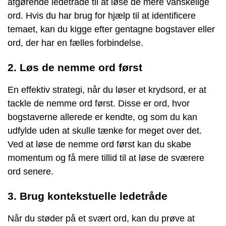
afgørende ledetråde til at løse de mere vanskelige
ord. Hvis du har brug for hjælp til at identificere
temaet, kan du kigge efter gentagne bogstaver eller
ord, der har en fælles forbindelse.
2. Løs de nemme ord først
En effektiv strategi, når du løser et krydsord, er at
tackle de nemme ord først. Disse er ord, hvor
bogstaverne allerede er kendte, og som du kan
udfylde uden at skulle tænke for meget over det.
Ved at løse de nemme ord først kan du skabe
momentum og få mere tillid til at løse de sværere
ord senere.
3. Brug kontekstuelle ledetråde
Når du støder på et svært ord, kan du prøve at