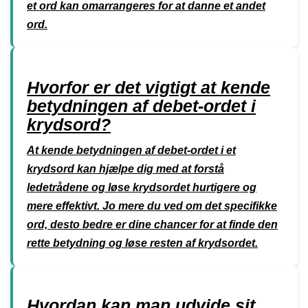
et ord kan omarrangeres for at danne et andet
ord.
Hvorfor er det vigtigt at kende
betydningen af debet-ordet i
krydsord?
At kende betydningen af debet-ordet i et
krydsord kan hjælpe dig med at forstå
ledetrådene og løse krydsordet hurtigere og
mere effektivt. Jo mere du ved om det specifikke
ord, desto bedre er dine chancer for at finde den
rette betydning og løse resten af krydsordet.
Hvordan kan man udvide sit