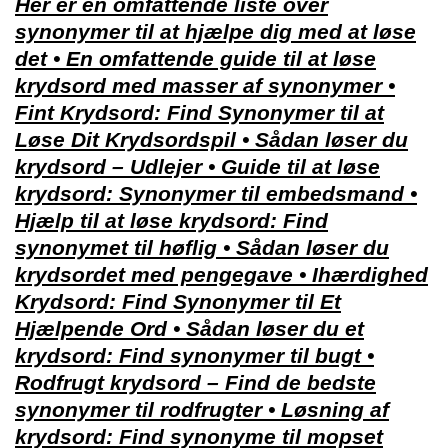
Her er en omfattende liste over
synonymer til at hjælpe dig med at løse
det
•
En omfattende guide til at løse
krydsord med masser af synonymer
•
Fint Krydsord: Find Synonymer til at
Løse Dit Krydsordspil
•
Sådan løser du
krydsord – Udlejer
•
Guide til at løse
krydsord: Synonymer til embedsmand
•
Hjælp til at løse krydsord: Find
synonymet til høflig
•
Sådan løser du
krydsordet med pengegave
•
Ihærdighed
Krydsord: Find Synonymer til Et
Hjælpende Ord
•
Sådan løser du et
krydsord: Find synonymer til bugt
•
Rodfrugt krydsord – Find de bedste
synonymer til rodfrugter
•
Løsning af
krydsord: Find synonyme til mopset