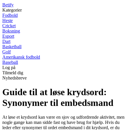
B
etify
Kategorier
Fodbold
Heste
Cricket
Boksning
Esport
Dart
Basketball
Golf
Amerikansk fodbold
Baseball
Log på
Tilmeld dig
Nyhedsbreve
Guide til at løse krydsord:
Synonymer til embedsmand
At løse et krydsord kan være en sjov og udfordrende aktivitet, men
nogle gange kan man sidde fast og have brug for hjælp. Hvis du
leder efter synonymer til ordet embedsmand i dit krydsord, er du