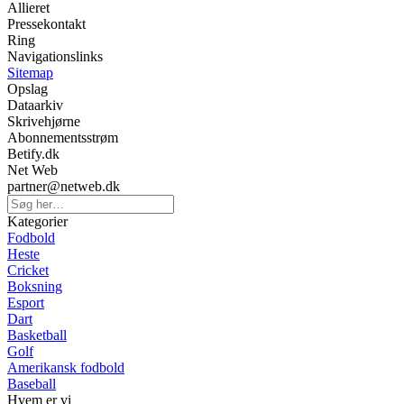
Allieret
Pressekontakt
Ring
Navigationslinks
Sitemap
Opslag
Dataarkiv
Skrivehjørne
Abonnementsstrøm
Betify.dk
Net Web
partner@netweb.dk
Kategorier
Fodbold
Heste
Cricket
Boksning
Esport
Dart
Basketball
Golf
Amerikansk fodbold
Baseball
Hvem er vi