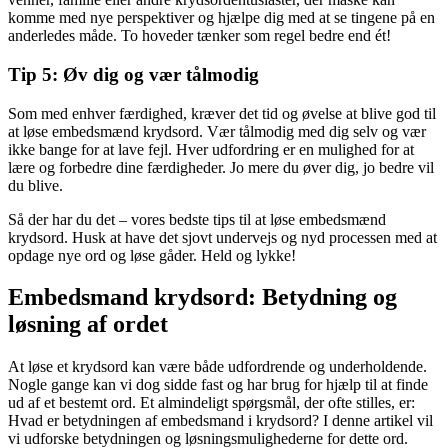
komme med nye perspektiver og hjælpe dig med at se tingene på en
anderledes måde. To hoveder tænker som regel bedre end ét!
Tip 5: Øv dig og vær tålmodig
Som med enhver færdighed, kræver det tid og øvelse at blive god til
at løse embedsmænd krydsord. Vær tålmodig med dig selv og vær
ikke bange for at lave fejl. Hver udfordring er en mulighed for at
lære og forbedre dine færdigheder. Jo mere du øver dig, jo bedre vil
du blive.
Så der har du det – vores bedste tips til at løse embedsmænd
krydsord. Husk at have det sjovt undervejs og nyd processen med at
opdage nye ord og løse gåder. Held og lykke!
Embedsmand krydsord: Betydning og
løsning af ordet
At løse et krydsord kan være både udfordrende og underholdende.
Nogle gange kan vi dog sidde fast og har brug for hjælp til at finde
ud af et bestemt ord. Et almindeligt spørgsmål, der ofte stilles, er:
Hvad er betydningen af ​​embedsmand i krydsord? I denne artikel vil
vi udforske betydningen og løsningsmulighederne for dette ord.