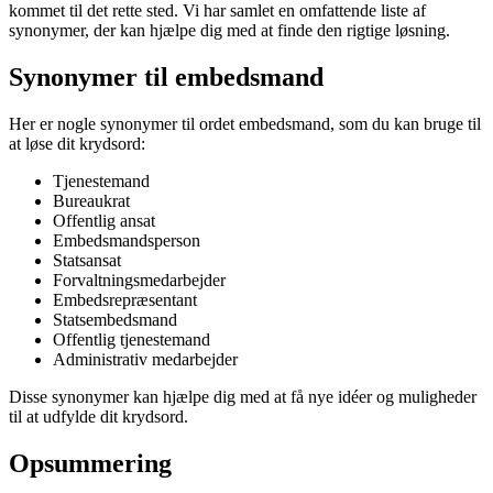
kommet til det rette sted. Vi har samlet en omfattende liste af
synonymer, der kan hjælpe dig med at finde den rigtige løsning.
Synonymer til embedsmand
Her er nogle synonymer til ordet embedsmand, som du kan bruge til
at løse dit krydsord:
Tjenestemand
Bureaukrat
Offentlig ansat
Embedsmandsperson
Statsansat
Forvaltningsmedarbejder
Embedsrepræsentant
Statsembedsmand
Offentlig tjenestemand
Administrativ medarbejder
Disse synonymer kan hjælpe dig med at få nye idéer og muligheder
til at udfylde dit krydsord.
Opsummering