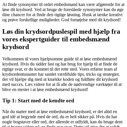
At finde synonymer til ordet embedsmand kan være afgørende for at
løse dit krydsord. Ved at bruge de foreslåede synonymer kan du øge
dine chancer for at finde den rigtige løsning. Husk at tænke kreativt
og prøve forskellige muligheder. God fornøjelse med dit krydsord!
Løs din krydsordpuslespil med hjælp fra
vores ekspertguider til embedsmænd
krydsord
Velkommen til vores hjælpsomme guide til at løse embedsmænd
krydsord. Hvis du sidder fast og har brug for hjælp til at finde de
rigtige svar, er du kommet til det rette sted. Vores erfarne team af
krydsordentusiaster har samlet værdifulde tips, tricks og strategier,
der vil hjælpe dig med at knække koden og fuldføre dit krydsord
med succes. Læs videre for at få alle de nødvendige værktøjer til at
blive en mester i at løse embedsmænd krydsord!
Tip 1: Start med de kendte ord
Når du starter med at løse embedsmænd krydsord, er det altid en
god idé at begynde med de ord, du er helt sikker på. Hvis du har
nogle bogstaver eller ord, der allerede er udfyldt, kan du bruge dem
til at bygge videre på og finde nye svar. Dette vil give dig et solidt