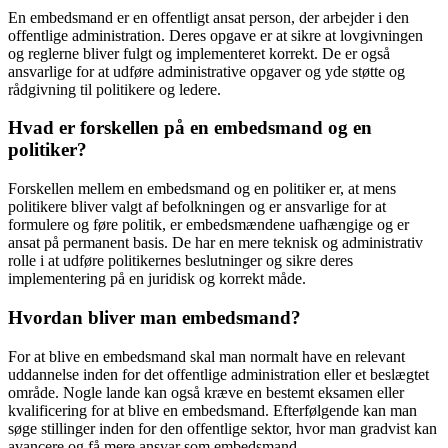
En embedsmand er en offentligt ansat person, der arbejder i den
offentlige administration. Deres opgave er at sikre at lovgivningen
og reglerne bliver fulgt og implementeret korrekt. De er også
ansvarlige for at udføre administrative opgaver og yde støtte og
rådgivning til politikere og ledere.
Hvad er forskellen på en embedsmand og en
politiker?
Forskellen mellem en embedsmand og en politiker er, at mens
politikere bliver valgt af befolkningen og er ansvarlige for at
formulere og føre politik, er embedsmændene uafhængige og er
ansat på permanent basis. De har en mere teknisk og administrativ
rolle i at udføre politikernes beslutninger og sikre deres
implementering på en juridisk og korrekt måde.
Hvordan bliver man embedsmand?
For at blive en embedsmand skal man normalt have en relevant
uddannelse inden for det offentlige administration eller et beslægtet
område. Nogle lande kan også kræve en bestemt eksamen eller
kvalificering for at blive en embedsmand. Efterfølgende kan man
søge stillinger inden for den offentlige sektor, hvor man gradvist kan
avancere og få mere ansvar som embedsmand.