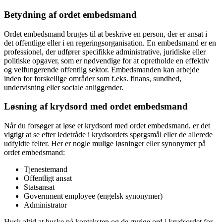
Betydning af ordet embedsmand
Ordet embedsmand bruges til at beskrive en person, der er ansat i
det offentlige eller i en regeringsorganisation. En embedsmand er en
professionel, der udfører specifikke administrative, juridiske eller
politiske opgaver, som er nødvendige for at opretholde en effektiv
og velfungerende offentlig sektor. Embedsmanden kan arbejde
inden for forskellige områder som f.eks. finans, sundhed,
undervisning eller sociale anliggender.
Løsning af krydsord med ordet embedsmand
Når du forsøger at løse et krydsord med ordet embedsmand, er det
vigtigt at se efter ledetråde i krydsordets spørgsmål eller de allerede
udfyldte felter. Her er nogle mulige løsninger eller synonymer på
ordet embedsmand:
Tjenestemand
Offentligt ansat
Statsansat
Government employee (engelsk synonymer)
Administrator
Husk altid at huske på konteksten og de øvrige ord i krydsordet for