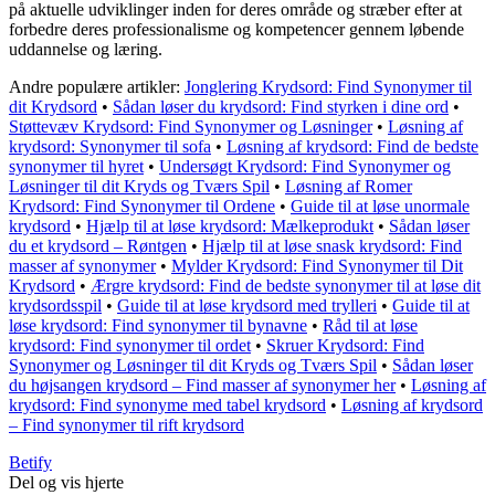
på aktuelle udviklinger inden for deres område og stræber efter at
forbedre deres professionalisme og kompetencer gennem løbende
uddannelse og læring.
Andre populære artikler:
Jonglering Krydsord: Find Synonymer til
dit Krydsord
•
Sådan løser du krydsord: Find styrken i dine ord
•
Støttevæv Krydsord: Find Synonymer og Løsninger
•
Løsning af
krydsord: Synonymer til sofa
•
Løsning af krydsord: Find de bedste
synonymer til hyret
•
Undersøgt Krydsord: Find Synonymer og
Løsninger til dit Kryds og Tværs Spil
•
Løsning af Romer
Krydsord: Find Synonymer til Ordene
•
Guide til at løse unormale
krydsord
•
Hjælp til at løse krydsord: Mælkeprodukt
•
Sådan løser
du et krydsord – Røntgen
•
Hjælp til at løse snask krydsord: Find
masser af synonymer
•
Mylder Krydsord: Find Synonymer til Dit
Krydsord
•
Ærgre krydsord: Find de bedste synonymer til at løse dit
krydsordsspil
•
Guide til at løse krydsord med trylleri
•
Guide til at
løse krydsord: Find synonymer til bynavne
•
Råd til at løse
krydsord: Find synonymer til ordet
•
Skruer Krydsord: Find
Synonymer og Løsninger til dit Kryds og Tværs Spil
•
Sådan løser
du højsangen krydsord – Find masser af synonymer her
•
Løsning af
krydsord: Find synonyme med tabel krydsord
•
Løsning af krydsord
– Find synonymer til rift krydsord
B
etify
Del og vis hjerte