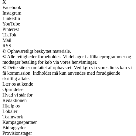
X
Facebook
Instagram
LinkedIn
YouTube
Pinterest
TikTok
Mail
RSS
© Ophavsretligt beskyttet materiale.
© Alle rettigheder forbeholdes. Vi deltager i affiliateprogrammer og
modtager betaling for køb via vores henvisninger.
© Dette site er omfattet af ophavsret. Ved køb via vores links kan vi
få kommission. Indholdet må kun anvendes med forudgående
skriftlig aftale.
Lær os at kende
Oprindelse
Hvad vi står for
Redaktionen
Hjælp os
Lokaler
Teamwork
Kampagnepartner
Bidragsyder
Provisionstager