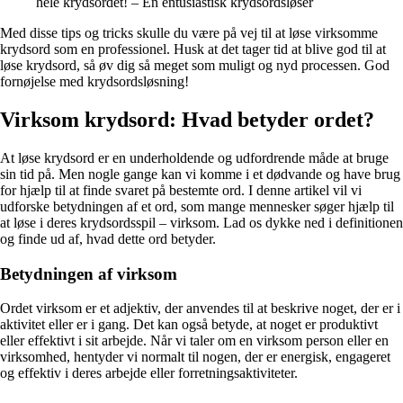
hele krydsordet! – En entusiastisk krydsordsløser
Med disse tips og tricks skulle du være på vej til at løse virksomme
krydsord som en professionel. Husk at det tager tid at blive god til at
løse krydsord, så øv dig så meget som muligt og nyd processen. God
fornøjelse med krydsordsløsning!
Virksom krydsord: Hvad betyder ordet?
At løse krydsord er en underholdende og udfordrende måde at bruge
sin tid på. Men nogle gange kan vi komme i et dødvande og have brug
for hjælp til at finde svaret på bestemte ord. I denne artikel vil vi
udforske betydningen af ​​et ord, som mange mennesker søger hjælp til
at løse i deres krydsordsspil – virksom. Lad os dykke ned i definitionen
og finde ud af, hvad dette ord betyder.
Betydningen af ​​virksom
Ordet virksom er et adjektiv, der anvendes til at beskrive noget, der er i
aktivitet eller er i gang. Det kan også betyde, at noget er produktivt
eller effektivt i sit arbejde. Når vi taler om en virksom person eller en
virksomhed, hentyder vi normalt til nogen, der er energisk, engageret
og effektiv i deres arbejde eller forretningsaktiviteter.