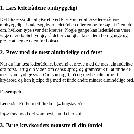
1. Læs ledetrådene omhyggeligt
Det første skridt i at løse ethvert krydsord er at læse ledetrådene
omhyggeligt. Undersøg hver ledetråd en efter en og forsøg at få en idé
om, hvilken type svar der kræves. Nogle gange kan ledetrådene være
vage eller dobbelttydige, så det er vigtigt at læse dem flere gange og
prøve at tænke uden for boksen.
2. Prøv med de mest almindelige ord først
Når du har læst ledetrådene, begynd at prøve med de mest almindelige
ord først. Brug din viden om dansk sprog og grammatik til at finde de
mest sandsynlige svar. Ord som og, i, på og med er ofte brugt i
krydsord og kan hjælpe dig med at finde andre mindre almindelige ord.
Eksempel:
Ledetråd: Et dyr med fire ben (4 bogstaver).
Prøv først med ord som hest, hund eller kat.
3. Brug krydsordets mønstre til din fordel