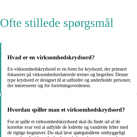
Ofte stillede spørgsmål
Hvad er en virksomhedskrydsord?
En virksomhedskrydsord er en form for krydsord, der primært
fokuserer på virksomhedsrelaterede termer og begreber. Denne
type krydsord er designet til at udfordre og underholde personer,
der interesserer sig for forretningsverdenen.
Hvordan spiller man et virksomhedskrydsord?
For at spille et virksomhedskrydsord skal du finde ud af de
korrekte svar ved at udfylde de lodrette og vandrette felter med
de rigtige bogstaver. Du skal læse spørgsmålene omhyggeligt