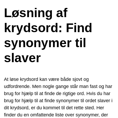
Løsning af
krydsord: Find
synonymer til
slaver
At løse krydsord kan være både sjovt og
udfordrende. Men nogle gange står man fast og har
brug for hjælp til at finde de rigtige ord. Hvis du har
brug for hjælp til at finde synonymer til ordet slaver i
dit krydsord, er du kommet til det rette sted. Her
finder du en omfattende liste over synonymer, der