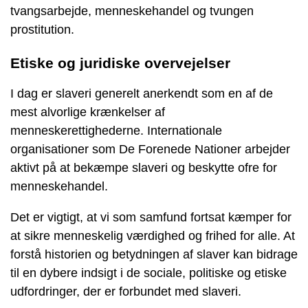
tvangsarbejde, menneskehandel og tvungen
prostitution.
Etiske og juridiske overvejelser
I dag er slaveri generelt anerkendt som en af de
mest alvorlige krænkelser af
menneskerettighederne. Internationale
organisationer som De Forenede Nationer arbejder
aktivt på at bekæmpe slaveri og beskytte ofre for
menneskehandel.
Det er vigtigt, at vi som samfund fortsat kæmper for
at sikre menneskelig værdighed og frihed for alle. At
forstå historien og betydningen af slaver kan bidrage
til en dybere indsigt i de sociale, politiske og etiske
udfordringer, der er forbundet med slaveri.