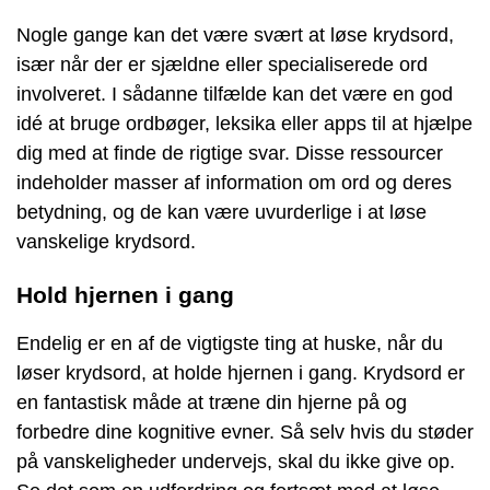
Nogle gange kan det være svært at løse krydsord,
især når der er sjældne eller specialiserede ord
involveret. I sådanne tilfælde kan det være en god
idé at bruge ordbøger, leksika eller apps til at hjælpe
dig med at finde de rigtige svar. Disse ressourcer
indeholder masser af information om ord og deres
betydning, og de kan være uvurderlige i at løse
vanskelige krydsord.
Hold hjernen i gang
Endelig er en af de vigtigste ting at huske, når du
løser krydsord, at holde hjernen i gang. Krydsord er
en fantastisk måde at træne din hjerne på og
forbedre dine kognitive evner. Så selv hvis du støder
på vanskeligheder undervejs, skal du ikke give op.