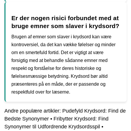
Er der nogen risici forbundet med at
bruge emner som slaver i krydsord?
Brugen af emner som slaver i krydsord kan være
kontroversiel, da det kan vække følelser og minder
om en smertefuld fortid. Det er vigtigt at være
forsigtig med at behandle sådanne emner med
respekt og forståelse for deres historiske og
følelsesmæssige betydning. Krydsord bør altid
præsenteres på en måde, der er passende og
respektfuld over for læserne.
Andre populære artikler:
Pudefyld Krydsord: Find de
Bedste Synonymer
•
Fribytter Krydsord: Find
Synonymer til Udfordrende Krydsordsspil
•