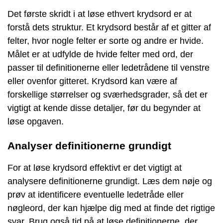
Det første skridt i at løse ethvert krydsord er at
forstå dets struktur. Et krydsord består af et gitter af
felter, hvor nogle felter er sorte og andre er hvide.
Målet er at udfylde de hvide felter med ord, der
passer til definitionerne eller ledetrådene til venstre
eller ovenfor gitteret. Krydsord kan være af
forskellige størrelser og sværhedsgrader, så det er
vigtigt at kende disse detaljer, før du begynder at
løse opgaven.
Analyser definitionerne grundigt
For at løse krydsord effektivt er det vigtigt at
analysere definitionerne grundigt. Læs dem nøje og
prøv at identificere eventuelle ledetråde eller
nøgleord, der kan hjælpe dig med at finde det rigtige
svar. Brug også tid på at løse definitionerne, der