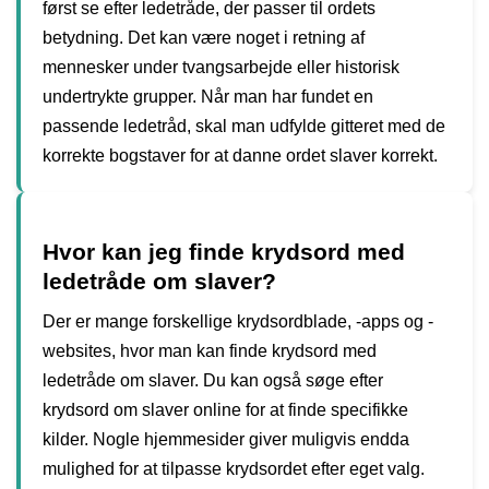
først se efter ledetråde, der passer til ordets
betydning. Det kan være noget i retning af
mennesker under tvangsarbejde eller historisk
undertrykte grupper. Når man har fundet en
passende ledetråd, skal man udfylde gitteret med de
korrekte bogstaver for at danne ordet slaver korrekt.
Hvor kan jeg finde krydsord med
ledetråde om slaver?
Der er mange forskellige krydsordblade, -apps og -
websites, hvor man kan finde krydsord med
ledetråde om slaver. Du kan også søge efter
krydsord om slaver online for at finde specifikke
kilder. Nogle hjemmesider giver muligvis endda
mulighed for at tilpasse krydsordet efter eget valg.