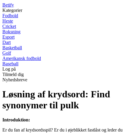
B
etify
Kategorier
Fodbold
Heste
Cricket
Boksning
Esport
Dart
Basketball
Golf
Amerikansk fodbold
Baseball
Log på
Tilmeld dig
Nyhedsbreve
Løsning af krydsord: Find
synonymer til pulk
Introduktion:
Er du fan af krydsordsspil? Er du i øjeblikket fastlåst og leder du