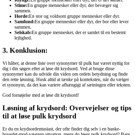
Stime:
En gruppe mennesker eller dyr, der bevæger sig
sammen.
Horde:
En stor og voldsom gruppe mennesker eller dyr.
Samfund:
En gruppe mennesker eller dyr, der bor eller lever
sammen.
Selskab:
En gruppe mennesker, der er samlet til en bestemt
lejlighed.
3. Konklusion:
Vi håber, at denne liste over synonymer til pulk har været nyttig for
dig i din søgen efter at løse dit krydsord. Ved at bruge disse
synonymer kan du udvide din viden om ordets betydning og finde
den rette løsning. Husk altid at tænke på konteksten, når du vælger
et synonym, da det kan variere afhængigt af sætningen eller teksten.
God fornøjelse med at løse dit krydsord!
Løsning af krydsord: Overvejelser og tips
til at løse pulk krydsord
Er du en krydsordentusiast, der ofte finder dig selv i en banke-
hovedet-mod-væggen situation, mens du løser pulk krydsord? Bare