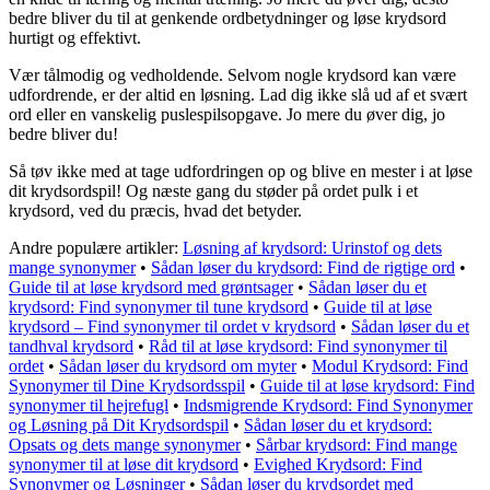
bedre bliver du til at genkende ordbetydninger og løse krydsord
hurtigt og effektivt.
Vær tålmodig og vedholdende. Selvom nogle krydsord kan være
udfordrende, er der altid en løsning. Lad dig ikke slå ud af et svært
ord eller en vanskelig puslespilsopgave. Jo mere du øver dig, jo
bedre bliver du!
Så tøv ikke med at tage udfordringen op og blive en mester i at løse
dit krydsordspil! Og næste gang du støder på ordet pulk i et
krydsord, ved du præcis, hvad det betyder.
Andre populære artikler:
Løsning af krydsord: Urinstof og dets
mange synonymer
•
Sådan løser du krydsord: Find de rigtige ord
•
Guide til at løse krydsord med grøntsager
•
Sådan løser du et
krydsord: Find synonymer til tune krydsord
•
Guide til at løse
krydsord – Find synonymer til ordet v krydsord
•
Sådan løser du et
tandhval krydsord
•
Råd til at løse krydsord: Find synonymer til
ordet
•
Sådan løser du krydsord om myter
•
Modul Krydsord: Find
Synonymer til Dine Krydsordsspil
•
Guide til at løse krydsord: Find
synonymer til hejrefugl
•
Indsmigrende Krydsord: Find Synonymer
og Løsning på Dit Krydsordspil
•
Sådan løser du et krydsord:
Opsats og dets mange synonymer
•
Sårbar krydsord: Find mange
synonymer til at løse dit krydsord
•
Evighed Krydsord: Find
Synonymer og Løsninger
•
Sådan løser du krydsordet med