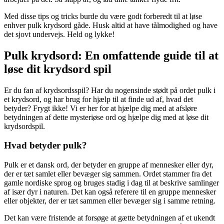
Med disse tips og tricks burde du være godt forberedt til at løse
enhver pulk krydsord gåde. Husk altid at have tålmodighed og have
det sjovt undervejs. Held og lykke!
Pulk krydsord: En omfattende guide til at
løse dit krydsord spil
Er du fan af krydsordsspil? Har du nogensinde stødt på ordet pulk i
et krydsord, og har brug for hjælp til at finde ud af, hvad det
betyder? Frygt ikke! Vi er her for at hjælpe dig med at afsløre
betydningen af dette mysteriøse ord og hjælpe dig med at løse dit
krydsordspil.
Hvad betyder pulk?
Pulk er et dansk ord, der betyder en gruppe af mennesker eller dyr,
der er tæt samlet eller bevæger sig sammen. Ordet stammer fra det
gamle nordiske sprog og bruges stadig i dag til at beskrive samlinger
af især dyr i naturen. Det kan også referere til en gruppe mennesker
eller objekter, der er tæt sammen eller bevæger sig i samme retning.
Det kan være fristende at forsøge at gætte betydningen af et ukendt