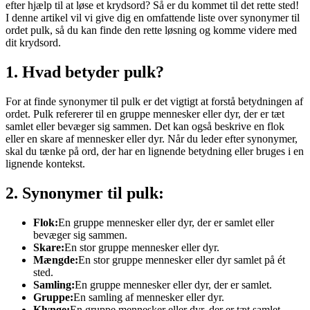
efter hjælp til at løse et krydsord? Så er du kommet til det rette sted!
I denne artikel vil vi give dig en omfattende liste over synonymer til
ordet pulk, så du kan finde den rette løsning og komme videre med
dit krydsord.
1. Hvad betyder pulk?
For at finde synonymer til pulk er det vigtigt at forstå betydningen af
ordet. Pulk refererer til en gruppe mennesker eller dyr, der er tæt
samlet eller bevæger sig sammen. Det kan også beskrive en flok
eller en skare af mennesker eller dyr. Når du leder efter synonymer,
skal du tænke på ord, der har en lignende betydning eller bruges i en
lignende kontekst.
2. Synonymer til pulk:
Flok:
En gruppe mennesker eller dyr, der er samlet eller
bevæger sig sammen.
Skare:
En stor gruppe mennesker eller dyr.
Mængde:
En stor gruppe mennesker eller dyr samlet på ét
sted.
Samling:
En gruppe mennesker eller dyr, der er samlet.
Gruppe:
En samling af mennesker eller dyr.
Klynge:
En gruppe mennesker eller dyr, der er tæt samlet.