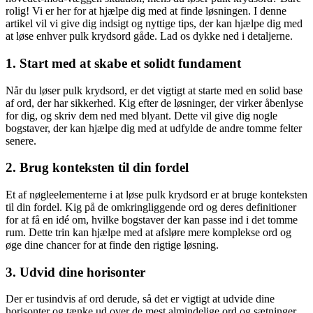
rolig! Vi er her for at hjælpe dig med at finde løsningen. I denne
artikel vil vi give dig indsigt og nyttige tips, der kan hjælpe dig med
at løse enhver pulk krydsord gåde. Lad os dykke ned i detaljerne.
1. Start med at skabe et solidt fundament
Når du løser pulk krydsord, er det vigtigt at starte med en solid base
af ord, der har sikkerhed. Kig efter de løsninger, der virker åbenlyse
for dig, og skriv dem ned med blyant. Dette vil give dig nogle
bogstaver, der kan hjælpe dig med at udfylde de andre tomme felter
senere.
2. Brug konteksten til din fordel
Et af nøgleelementerne i at løse pulk krydsord er at bruge konteksten
til din fordel. Kig på de omkringliggende ord og deres definitioner
for at få en idé om, hvilke bogstaver der kan passe ind i det tomme
rum. Dette trin kan hjælpe med at afsløre mere komplekse ord og
øge dine chancer for at finde den rigtige løsning.
3. Udvid dine horisonter
Der er tusindvis af ord derude, så det er vigtigt at udvide dine
horisonter og tænke ud over de mest almindelige ord og sætninger.