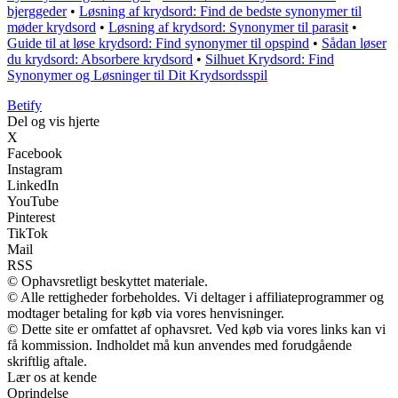
bjerggeder
•
Løsning af krydsord: Find de bedste synonymer til
møder krydsord
•
Løsning af krydsord: Synonymer til parasit
•
Guide til at løse krydsord: Find synonymer til opspind
•
Sådan løser
du krydsord: Absorbere krydsord
•
Silhuet Krydsord: Find
Synonymer og Løsninger til Dit Krydsordsspil
B
etify
Del og vis hjerte
X
Facebook
Instagram
LinkedIn
YouTube
Pinterest
TikTok
Mail
RSS
© Ophavsretligt beskyttet materiale.
© Alle rettigheder forbeholdes. Vi deltager i affiliateprogrammer og
modtager betaling for køb via vores henvisninger.
© Dette site er omfattet af ophavsret. Ved køb via vores links kan vi
få kommission. Indholdet må kun anvendes med forudgående
skriftlig aftale.
Lær os at kende
Oprindelse