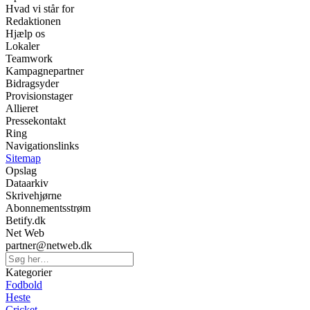
Hvad vi står for
Redaktionen
Hjælp os
Lokaler
Teamwork
Kampagnepartner
Bidragsyder
Provisionstager
Allieret
Pressekontakt
Ring
Navigationslinks
Sitemap
Opslag
Dataarkiv
Skrivehjørne
Abonnementsstrøm
Betify.dk
Net Web
partner@netweb.dk
Kategorier
Fodbold
Heste
Cricket