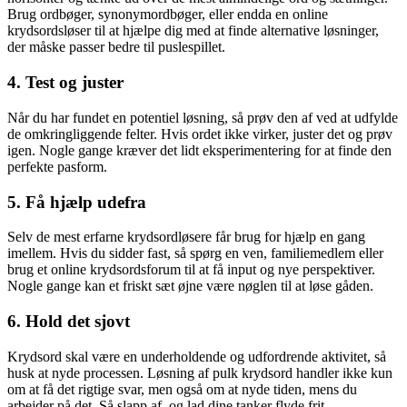
Brug ordbøger, synonymordbøger, eller endda en online
krydsordsløser til at hjælpe dig med at finde alternative løsninger,
der måske passer bedre til puslespillet.
4. Test og juster
Når du har fundet en potentiel løsning, så prøv den af ved at udfylde
de omkringliggende felter. Hvis ordet ikke virker, juster det og prøv
igen. Nogle gange kræver det lidt eksperimentering for at finde den
perfekte pasform.
5. Få hjælp udefra
Selv de mest erfarne krydsordløsere får brug for hjælp en gang
imellem. Hvis du sidder fast, så spørg en ven, familiemedlem eller
brug et online krydsordsforum til at få input og nye perspektiver.
Nogle gange kan et friskt sæt øjne være nøglen til at løse gåden.
6. Hold det sjovt
Krydsord skal være en underholdende og udfordrende aktivitet, så
husk at nyde processen. Løsning af pulk krydsord handler ikke kun
om at få det rigtige svar, men også om at nyde tiden, mens du
arbejder på det. Så slapp af, og lad dine tanker flyde frit.