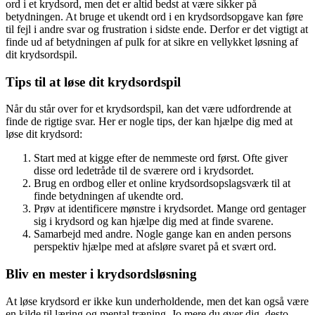
ord i et krydsord, men det er altid bedst at være sikker på
betydningen. At bruge et ukendt ord i en krydsordsopgave kan føre
til fejl i andre svar og frustration i sidste ende. Derfor er det vigtigt at
finde ud af betydningen af pulk for at sikre en vellykket løsning af
dit krydsordspil.
Tips til at løse dit krydsordspil
Når du står over for et krydsordspil, kan det være udfordrende at
finde de rigtige svar. Her er nogle tips, der kan hjælpe dig med at
løse dit krydsord:
Start med at kigge efter de nemmeste ord først. Ofte giver
disse ord ledetråde til de sværere ord i krydsordet.
Brug en ordbog eller et online krydsordsopslagsværk til at
finde betydningen af ukendte ord.
Prøv at identificere mønstre i krydsordet. Mange ord gentager
sig i krydsord og kan hjælpe dig med at finde svarene.
Samarbejd med andre. Nogle gange kan en anden persons
perspektiv hjælpe med at afsløre svaret på et svært ord.
Bliv en mester i krydsordsløsning
At løse krydsord er ikke kun underholdende, men det kan også være
en kilde til læring og mental træning. Jo mere du øver dig, desto