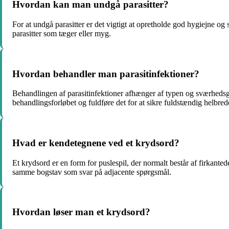
Hvordan kan man undgå parasitter?
For at undgå parasitter er det vigtigt at opretholde god hygiejne 
parasitter som tæger eller myg.
Hvordan behandler man parasitinfektioner?
Behandlingen af parasitinfektioner afhænger af typen og sværhedsgra
behandlingsforløbet og fuldføre det for at sikre fuldstændig helbred
Hvad er kendetegnene ved et krydsord?
Et krydsord er en form for puslespil, der normalt består af firkante
samme bogstav som svar på adjacente spørgsmål.
Hvordan løser man et krydsord?