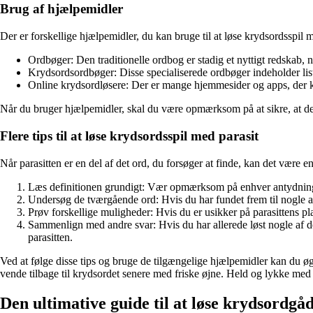
Brug af hjælpemidler
Der er forskellige hjælpemidler, du kan bruge til at løse krydsordsspil 
Ordbøger: Den traditionelle ordbog er stadig et nyttigt redskab, nå
Krydsordsordbøger: Disse specialiserede ordbøger indeholder lis
Online krydsordløsere: Der er mange hjemmesider og apps, der k
Når du bruger hjælpemidler, skal du være opmærksom på at sikre, at de 
Flere tips til at løse krydsordsspil med parasit
Når parasitten er en del af det ord, du forsøger at finde, kan det være 
Læs definitionen grundigt: Vær opmærksom på enhver antydning af
Undersøg de tværgående ord: Hvis du har fundet frem til nogle a
Prøv forskellige muligheder: Hvis du er usikker på parasittens plac
Sammenlign med andre svar: Hvis du har allerede løst nogle af de
parasitten.
Ved at følge disse tips og bruge de tilgængelige hjælpemidler kan du øge
vende tilbage til krydsordet senere med friske øjne. Held og lykke med a
Den ultimative guide til at løse krydsordgå