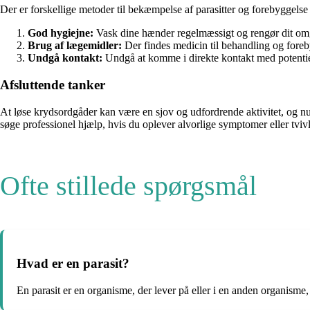
Der er forskellige metoder til bekæmpelse af parasitter og forebyggelse
God hygiejne:
Vask dine hænder regelmæssigt og rengør dit omgi
Brug af lægemidler:
Der findes medicin til behandling og forebyg
Undgå kontakt:
Undgå at komme i direkte kontakt med potentielt
Afsluttende tanker
At løse krydsordgåder kan være en sjov og udfordrende aktivitet, og nu
søge professionel hjælp, hvis du oplever alvorlige symptomer eller tvivl
Ofte stillede spørgsmål
Hvad er en parasit?
En parasit er en organisme, der lever på eller i en anden organisme