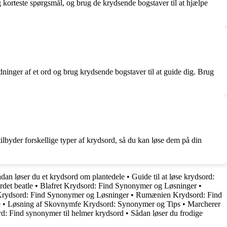
 korteste spørgsmål, og brug de krydsende bogstaver til at hjælpe
ninger af et ord og brug krydsende bogstaver til at guide dig. Brug
tilbyder forskellige typer af krydsord, så du kan løse dem på din
dan løser du et krydsord om plantedele
•
Guide til at løse krydsord:
rdet beatle
•
Blafret Krydsord: Find Synonymer og Løsninger
•
Krydsord: Find Synonymer og Løsninger
•
Rumænien Krydsord: Find
e
•
Løsning af Skovnymfe Krydsord: Synonymer og Tips
•
Marcherer
ord: Find synonymer til helmer krydsord
•
Sådan løser du frodige