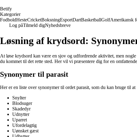
B
etify
Kategorier
Fodbold
Heste
Cricket
Boksning
Esport
Dart
Basketball
Golf
Amerikansk f
Log på
Tilmeld dig
Nyhedsbreve
Løsning af krydsord: Synonymer 
At løse krydsord kan være en sjov og udfordrende aktivitet, men nogle g
du kommet til det rette sted. Her vil vi præsentere dig for en omfattend
Synonymer til parasit
Her er en liste over synonymer til ordet parasit, som du kan bruge til at 
Snylter
Blodsuger
Skadedyr
Udnytter
Uparret
Ufordelagtig
Uønsket gæst
Udbytter