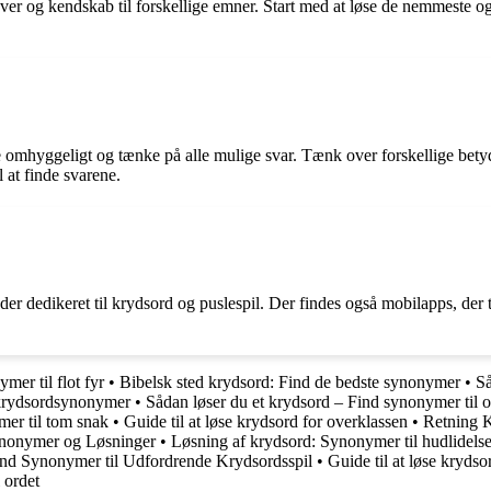
ver og kendskab til forskellige emner. Start med at løse de nemmeste og
e omhyggeligt og tænke på alle mulige svar. Tænk over forskellige betyd
l at finde svarene.
eder dedikeret til krydsord og puslespil. Der findes også mobilapps, der 
mer til flot fyr
•
Bibelsk sted krydsord: Find de bedste synonymer
•
Så
l krydsordsynonymer
•
Sådan løser du et krydsord – Find synonymer til o
mer til tom snak
•
Guide til at løse krydsord for overklassen
•
Retning 
nonymer og Løsninger
•
Løsning af krydsord: Synonymer til hudlidels
nd Synonymer til Udfordrende Krydsordsspil
•
Guide til at løse kryds
 ordet