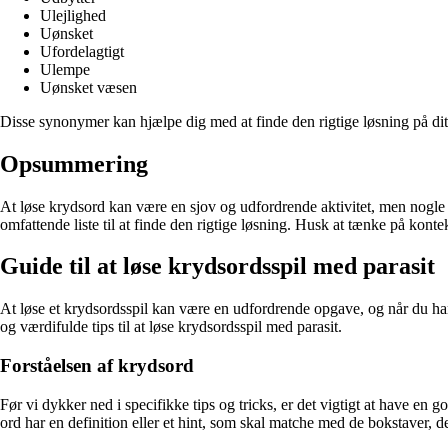
Ulejlighed
Uønsket
Ufordelagtigt
Ulempe
Uønsket væsen
Disse synonymer kan hjælpe dig med at finde den rigtige løsning på dit
Opsummering
At løse krydsord kan være en sjov og udfordrende aktivitet, men nogle ga
omfattende liste til at finde den rigtige løsning. Husk at tænke på kont
Guide til at løse krydsordsspil med parasit
At løse et krydsordsspil kan være en udfordrende opgave, og når du har b
og værdifulde tips til at løse krydsordsspil med parasit.
Forståelsen af krydsord
Før vi dykker ned i specifikke tips og tricks, er det vigtigt at have en g
ord har en definition eller et hint, som skal matche med de bokstaver, de