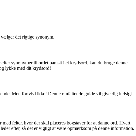
u vælger det rigtige synonym.
r efter synonymer til ordet parasit i et krydsord, kan du bruge denne
 og lykke med dit krydsord!
erende. Men fortvivl ikke! Denne omfattende guide vil give dig indsigt
er med felter, hvor der skal placeres bogstaver for at danne ord. Hvert
du leder efter, så det er vigtigt at være opmærksom på denne information.