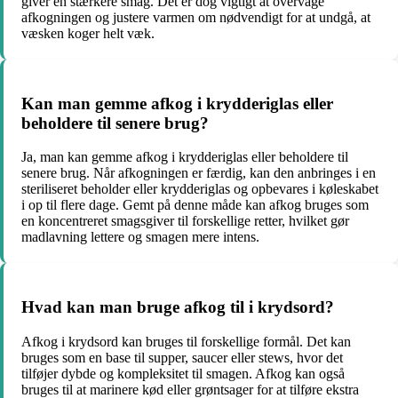
giver en stærkere smag. Det er dog vigtigt at overvåge
afkogningen og justere varmen om nødvendigt for at undgå, at
væsken koger helt væk.
Kan man gemme afkog i krydderiglas eller
beholdere til senere brug?
Ja, man kan gemme afkog i krydderiglas eller beholdere til
senere brug. Når afkogningen er færdig, kan den anbringes i en
steriliseret beholder eller krydderiglas og opbevares i køleskabet
i op til flere dage. Gemt på denne måde kan afkog bruges som
en koncentreret smagsgiver til forskellige retter, hvilket gør
madlavning lettere og smagen mere intens.
Hvad kan man bruge afkog til i krydsord?
Afkog i krydsord kan bruges til forskellige formål. Det kan
bruges som en base til supper, saucer eller stews, hvor det
tilføjer dybde og kompleksitet til smagen. Afkog kan også
bruges til at marinere kød eller grøntsager for at tilføre ekstra