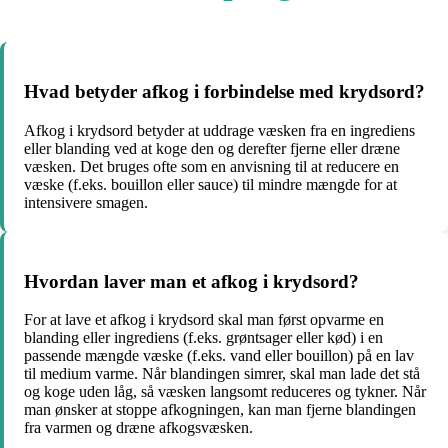
Hvad betyder afkog i forbindelse med krydsord?
Afkog i krydsord betyder at uddrage væsken fra en ingrediens
eller blanding ved at koge den og derefter fjerne eller dræne
væsken. Det bruges ofte som en anvisning til at reducere en
væske (f.eks. bouillon eller sauce) til mindre mængde for at
intensivere smagen.
Hvordan laver man et afkog i krydsord?
For at lave et afkog i krydsord skal man først opvarme en
blanding eller ingrediens (f.eks. grøntsager eller kød) i en
passende mængde væske (f.eks. vand eller bouillon) på en lav
til medium varme. Når blandingen simrer, skal man lade det stå
og koge uden låg, så væsken langsomt reduceres og tykner. Når
man ønsker at stoppe afkogningen, kan man fjerne blandingen
fra varmen og dræne afkogsvæsken.