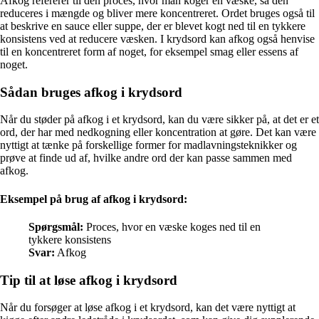
Afkog refererer til den proces, hvor man koger en væske, så den
reduceres i mængde og bliver mere koncentreret. Ordet bruges også til
at beskrive en sauce eller suppe, der er blevet kogt ned til en tykkere
konsistens ved at reducere væsken. I krydsord kan afkog også henvise
til en koncentreret form af noget, for eksempel smag eller essens af
noget.
Sådan bruges afkog i krydsord
Når du støder på afkog i et krydsord, kan du være sikker på, at det er et
ord, der har med nedkogning eller koncentration at gøre. Det kan være
nyttigt at tænke på forskellige former for madlavningsteknikker og
prøve at finde ud af, hvilke andre ord der kan passe sammen med
afkog.
Eksempel på brug af afkog i krydsord:
Spørgsmål:
Proces, hvor en væske koges ned til en
tykkere konsistens
Svar:
Afkog
Tip til at løse afkog i krydsord
Når du forsøger at løse afkog i et krydsord, kan det være nyttigt at