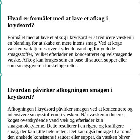
Hvad er formålet med at lave et afkog i
krydsord?
Formålet med at lave et afkog i krydsord er at reducere væsken i
en blanding for at skabe en mere intens smag. Ved at koge
væsken væk fjernes overskydende vand og fortyndede
smagsstoffer, hvilket efterlader en koncentreret og velsmagende
væske. Afkog kan bruges som en base til saucer, supper eller
som smagsgivere i forskellige retter.
Hvordan påvirker afkogningen smagen i
krydsord?
Afkogningen i krydsord påvirker smagen ved at koncentrere og
intensivere smagsstofferne i væsken. Når væsken reduceres,
koges overskydende vand væk og efterlader kun
smagsmolekylerne. Dette resulterer i en rigere og kraftigere
smag, der kan løfte hele retten. Det kan også bidrage til at opnå
den ønskede konsistens i saucer eller supper, da væsken bliver