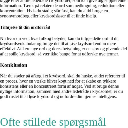
kigge efter andre ledetråde i krydsordet, som kan give dig supplerende
information. Tænk på relaterede ord som nedkogning, reduktion eller
koncentration. Hvis du stadig står fast, kan du altid bruge en
synonymordbog eller krydsordsløser til at finde hjælp.
Tilføjelse til din ordforråd
Nu hvor du ved, hvad afkog betyder, kan du tilføje dette ord til dit
krydsordsvokabular og bruge det til at løse krydsord endnu mere
effektivt. At lære nye ord og deres betydning er en sjov og givende del
af at spille krydsord, så vær ikke bange for at udforske nye termer.
Konklusion
Når du støder på afkog i et krydsord, skal du huske, at det refererer til
en proces, hvor en væske bliver kogt ned for at skabe en tykkere
konsistens eller en koncentreret form af noget. Ved at bruge denne
nyttige information, sammen med andre ledetråde i krydsordet, er du
godt rustet til at løse krydsord og udfordre din hjernes intelligens.
Ofte stillede spørgsmål