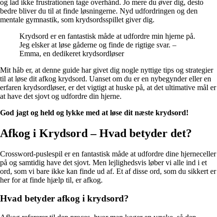
og lad ikke frustrationen tage overhånd. Jo mere du øver dig, desto
bedre bliver du til at finde løsningerne. Nyd udfordringen og den
mentale gymnastik, som krydsordsspillet giver dig.
Krydsord er en fantastisk måde at udfordre min hjerne på.
Jeg elsker at løse gåderne og finde de rigtige svar. –
Emma, en dedikeret krydsordløser
Mit håb er, at denne guide har givet dig nogle nyttige tips og strategier
til at løse dit afkog krydsord. Uanset om du er en nybegynder eller en
erfaren krydsordløser, er det vigtigt at huske på, at det ultimative mål er
at have det sjovt og udfordre din hjerne.
God jagt og held og lykke med at løse dit næste krydsord!
Afkog i Krydsord – Hvad betyder det?
Crossword-puslespil er en fantastisk måde at udfordre dine hjerneceller
på og samtidig have det sjovt. Men lejlighedsvis løber vi alle ind i et
ord, som vi bare ikke kan finde ud af. Et af disse ord, som du sikkert er
her for at finde hjælp til, er afkog.
Hvad betyder afkog i krydsord?