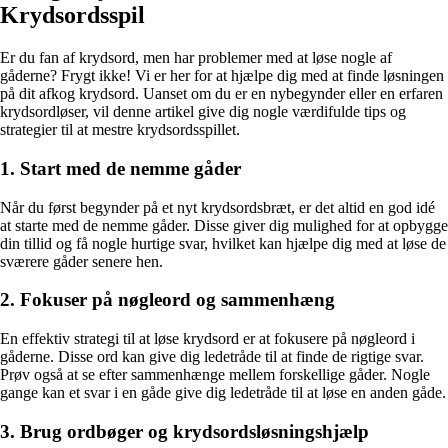
Krydsordsspil
Er du fan af krydsord, men har problemer med at løse nogle af
gåderne? Frygt ikke! Vi er her for at hjælpe dig med at finde løsningen
på dit afkog krydsord. Uanset om du er en nybegynder eller en erfaren
krydsordløser, vil denne artikel give dig nogle værdifulde tips og
strategier til at mestre krydsordsspillet.
1. Start med de nemme gåder
Når du først begynder på et nyt krydsordsbræt, er det altid en god idé
at starte med de nemme gåder. Disse giver dig mulighed for at opbygge
din tillid og få nogle hurtige svar, hvilket kan hjælpe dig med at løse de
sværere gåder senere hen.
2. Fokuser på nøgleord og sammenhæng
En effektiv strategi til at løse krydsord er at fokusere på nøgleord i
gåderne. Disse ord kan give dig ledetråde til at finde de rigtige svar.
Prøv også at se efter sammenhænge mellem forskellige gåder. Nogle
gange kan et svar i en gåde give dig ledetråde til at løse en anden gåde.
3. Brug ordbøger og krydsordsløsningshjælp