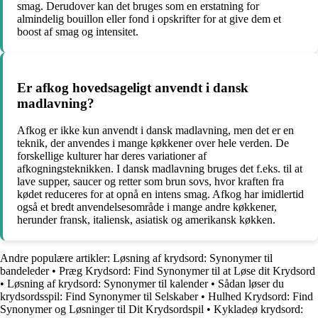
smag. Derudover kan det bruges som en erstatning for
almindelig bouillon eller fond i opskrifter for at give dem et
boost af smag og intensitet.
Er afkog hovedsageligt anvendt i dansk
madlavning?
Afkog er ikke kun anvendt i dansk madlavning, men det er en
teknik, der anvendes i mange køkkener over hele verden. De
forskellige kulturer har deres variationer af
afkogningsteknikken. I dansk madlavning bruges det f.eks. til at
lave supper, saucer og retter som brun sovs, hvor kraften fra
kødet reduceres for at opnå en intens smag. Afkog har imidlertid
også et bredt anvendelsesområde i mange andre køkkener,
herunder fransk, italiensk, asiatisk og amerikansk køkken.
Andre populære artikler:
Løsning af krydsord: Synonymer til
bandeleder
•
Præg Krydsord: Find Synonymer til at Løse dit Krydsord
•
Løsning af krydsord: Synonymer til kalender
•
Sådan løser du
krydsordsspil: Find Synonymer til Selskaber
•
Hulhed Krydsord: Find
Synonymer og Løsninger til Dit Krydsordspil
•
Kykladeø krydsord: