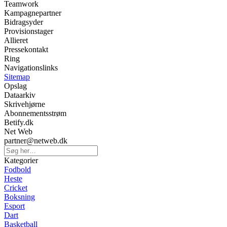
Teamwork
Kampagnepartner
Bidragsyder
Provisionstager
Allieret
Pressekontakt
Ring
Navigationslinks
Sitemap
Opslag
Dataarkiv
Skrivehjørne
Abonnementsstrøm
Betify.dk
Net Web
partner@netweb.dk
Kategorier
Fodbold
Heste
Cricket
Boksning
Esport
Dart
Basketball