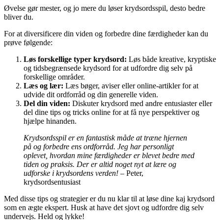
Øvelse gør mester, og jo mere du løser krydsordsspil, desto bedre
bliver du.
For at diversificere din viden og forbedre dine færdigheder kan du
prøve følgende:
Løs forskellige typer krydsord:
Løs både kreative, kryptiske
og tidsbegrænsede krydsord for at udfordre dig selv på
forskellige områder.
Læs og lær:
Læs bøger, aviser eller online-artikler for at
udvide dit ordforråd og din generelle viden.
Del din viden:
Diskuter krydsord med andre entusiaster eller
del dine tips og tricks online for at få nye perspektiver og
hjælpe hinanden.
Krydsordsspil er en fantastisk måde at træne hjernen
på og forbedre ens ordforråd. Jeg har personligt
oplevet, hvordan mine færdigheder er blevet bedre med
tiden og praksis. Der er altid noget nyt at lære og
udforske i krydsordens verden!
– Peter,
krydsordsentusiast
Med disse tips og strategier er du nu klar til at løse dine kaj krydsord
som en ægte ekspert. Husk at have det sjovt og udfordre dig selv
undervejs. Held og lykke!