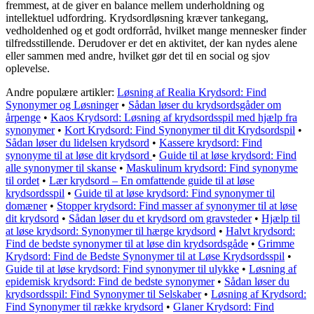
fremmest, at de giver en balance mellem underholdning og
intellektuel udfordring. Krydsordløsning kræver tankegang,
vedholdenhed og et godt ordforråd, hvilket mange mennesker finder
tilfredsstillende. Derudover er det en aktivitet, der kan nydes alene
eller sammen med andre, hvilket gør det til en social og sjov
oplevelse.
Andre populære artikler:
Løsning af Realia Krydsord: Find
Synonymer og Løsninger
•
Sådan løser du krydsordsgåder om
årpenge
•
Kaos Krydsord: Løsning af krydsordsspil med hjælp fra
synonymer
•
Kort Krydsord: Find Synonymer til dit Krydsordspil
•
Sådan løser du lidelsen krydsord
•
Kassere krydsord: Find
synonyme til at løse dit krydsord
•
Guide til at løse krydsord: Find
alle synonymer til skanse
•
Maskulinum krydsord: Find synonyme
til ordet
•
Lær krydsord – En omfattende guide til at løse
krydsordsspil
•
Guide til at løse krydsord: Find synonymer til
domæner
•
Stopper krydsord: Find masser af synonymer til at løse
dit krydsord
•
Sådan løser du et krydsord om gravsteder
•
Hjælp til
at løse krydsord: Synonymer til hærge krydsord
•
Halvt krydsord:
Find de bedste synonymer til at løse din krydsordsgåde
•
Grimme
Krydsord: Find de Bedste Synonymer til at Løse Krydsordsspil
•
Guide til at løse krydsord: Find synonymer til ulykke
•
Løsning af
epidemisk krydsord: Find de bedste synonymer
•
Sådan løser du
krydsordsspil: Find Synonymer til Selskaber
•
Løsning af Krydsord:
Find Synonymer til række krydsord
•
Glaner Krydsord: Find