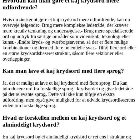
Hvordan kan man gøre et kaj krydsord mere
udfordrende?
Hvis du ønsker at gøre et kaj krydsord mere udfordrende, kan du
overveje følgende:- Brug mere komplekse ledetråde, der kræver
mere kreativ tænkning og undersøgelse.- Brug mere specialiserede
ord og udtryk fra særlige områder som videnskab, teknologi eller
kunst.- Ændre kryds- og tværbogstaverne, så der er flere mulige
kombinationer og dermed flere potentielle svar.- Tilføj flere ord eller
en større krydsordsbaseret struktur, såsom flere sektioner eller
overlappinger.
Kan man lave et kaj krydsord med flere sprog?
Ja, det er muligt at lave et kaj krydsord med flere sprog. Du kan
introducere ord fra forskellige sprog i krydsordet og give ledetråde
på det relevante sprog. Dette vil ikke kun tilføje en ekstra
udfordring, men også give mulighed for at udvide krydsordløserens
viden om forskellige sprog.
Hvad er forskellen mellem en kaj krydsord og et
almindeligt krydsord?
En kaj krydsord og et almindeligt krydsord er ret ens i struktur og