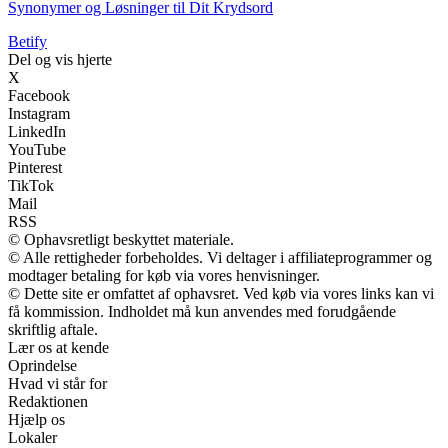
Synonymer og Løsninger til Dit Krydsord
B
etify
Del og vis hjerte
X
Facebook
Instagram
LinkedIn
YouTube
Pinterest
TikTok
Mail
RSS
© Ophavsretligt beskyttet materiale.
© Alle rettigheder forbeholdes. Vi deltager i affiliateprogrammer og
modtager betaling for køb via vores henvisninger.
© Dette site er omfattet af ophavsret. Ved køb via vores links kan vi
få kommission. Indholdet må kun anvendes med forudgående
skriftlig aftale.
Lær os at kende
Oprindelse
Hvad vi står for
Redaktionen
Hjælp os
Lokaler