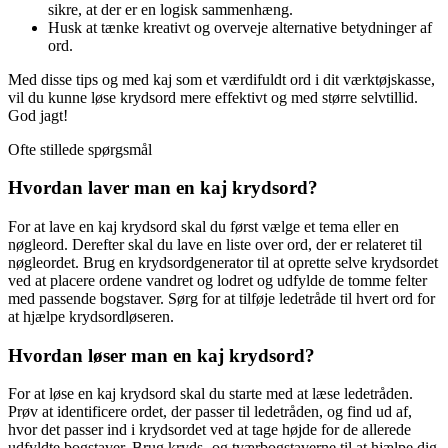
sikre, at der er en logisk sammenhæng.
Husk at tænke kreativt og overveje alternative betydninger af
ord.
Med disse tips og med kaj som et værdifuldt ord i dit værktøjskasse,
vil du kunne løse krydsord mere effektivt og med større selvtillid.
God jagt!
Ofte stillede spørgsmål
Hvordan laver man en kaj krydsord?
For at lave en kaj krydsord skal du først vælge et tema eller en
nøgleord. Derefter skal du lave en liste over ord, der er relateret til
nøgleordet. Brug en krydsordgenerator til at oprette selve krydsordet
ved at placere ordene vandret og lodret og udfylde de tomme felter
med passende bogstaver. Sørg for at tilføje ledetråde til hvert ord for
at hjælpe krydsordløseren.
Hvordan løser man en kaj krydsord?
For at løse en kaj krydsord skal du starte med at læse ledetråden.
Prøv at identificere ordet, der passer til ledetråden, og find ud af,
hvor det passer ind i krydsordet ved at tage højde for de allerede
udfyldte bogstaver. Brug kryds- og tværbogstaverne til at hjælpe dig