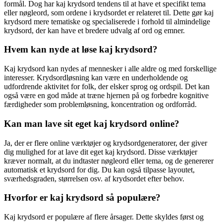
formål. Dog har kaj krydsord tendens til at have et specifikt tema
eller nøgleord, som ordene i krydsordet er relateret til. Dette gør kaj
krydsord mere tematiske og specialiserede i forhold til almindelige
krydsord, der kan have et bredere udvalg af ord og emner.
Hvem kan nyde at løse kaj krydsord?
Kaj krydsord kan nydes af mennesker i alle aldre og med forskellige
interesser. Krydsordløsning kan være en underholdende og
udfordrende aktivitet for folk, der elsker sprog og ordspil. Det kan
også være en god måde at træne hjernen på og forbedre kognitive
færdigheder som problemløsning, koncentration og ordforråd.
Kan man lave sit eget kaj krydsord online?
Ja, der er flere online værktøjer og krydsordgeneratorer, der giver
dig mulighed for at lave dit eget kaj krydsord. Disse værktøjer
kræver normalt, at du indtaster nøgleord eller tema, og de genererer
automatisk et krydsord for dig. Du kan også tilpasse layoutet,
sværhedsgraden, størrelsen osv. af krydsordet efter behov.
Hvorfor er kaj krydsord så populære?
Kaj krydsord er populære af flere årsager. Dette skyldes først og