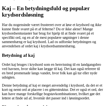
Kaj – En betydningsfuld og populær
krydsordsløsning
Har du nogensinde været frustreret over at løse et krydsord og ikke
kunne finde svaret på et af felterne? Du er ikke alene! Mange
krydsordsentusiaster har brug for hjælp til at finde svaret på et
specifikt ord, og en af de mest populære søgninger i denne
sammenhæng er kaj krydsord. Lad os udforske betydningen og
anvendelsen af ordet kaj i krydsordsammenhæng.
Betydning af kaj
Ordet kaj bruges i krydsord som en henvisning til en landgangsbro
ved havnen, hvor skibe kan lægge til kaj. Det kan også referere til
en bred promenade langs vandet, hvor folk kan gå tur eller nyde
udsigten.
Denne betydning af kaj er meget anvendelig i krydsord, da det er et
kort og nemt ord at placere i en gitterstruktur. Det er også et ord, der
kan have mange forskellige bogstavkombinationer, hvilket gør det
lettere at finde ud af, hvornår det passer ind i løsningsordet.