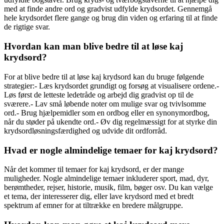
med at finde andre ord og gradvist udfylde krydsordet. Gennemgå
hele krydsordet flere gange og brug din viden og erfaring til at finde
de rigtige svar.
Hvordan kan man blive bedre til at løse kaj
krydsord?
For at blive bedre til at løse kaj krydsord kan du bruge følgende
strategier:- Læs krydsordet grundigt og forsøg at visualisere ordene.-
Løs først de letteste ledetråde og arbejd dig gradvist op til de
sværere.- Lav små løbende noter om mulige svar og tvivlsomme
ord.- Brug hjælpemidler som en ordbog eller en synonymordbog,
når du støder på ukendte ord.- Øv dig regelmæssigt for at styrke din
krydsordløsningsfærdighed og udvide dit ordforråd.
Hvad er nogle almindelige temaer for kaj krydsord?
Når det kommer til temaer for kaj krydsord, er der mange
muligheder. Nogle almindelige temaer inkluderer sport, mad, dyr,
berømtheder, rejser, historie, musik, film, bøger osv. Du kan vælge
et tema, der interesserer dig, eller lave krydsord med et bredt
spektrum af emner for at tiltrække en bredere målgruppe.