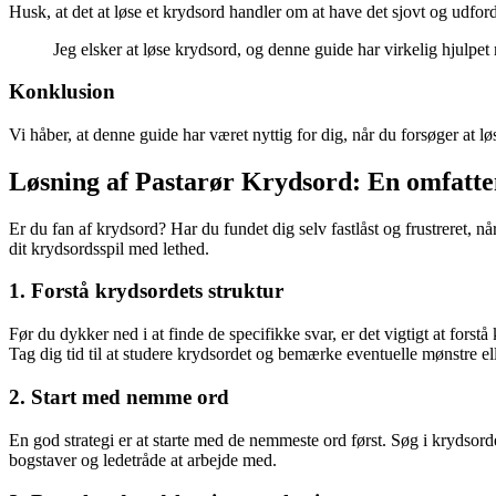
Husk, at det at løse et krydsord handler om at have det sjovt og udfor
Jeg elsker at løse krydsord, og denne guide har virkelig hjulpe
Konklusion
Vi håber, at denne guide har været nyttig for dig, når du forsøger at l
Løsning af Pastarør Krydsord: En omfattend
Er du fan af krydsord? Har du fundet dig selv fastlåst og frustreret, n
dit krydsordsspil med lethed.
1. Forstå krydsordets struktur
Før du dykker ned i at finde de specifikke svar, er det vigtigt at fors
Tag dig tid til at studere krydsordet og bemærke eventuelle mønstre el
2. Start med nemme ord
En god strategi er at starte med de nemmeste ord først. Søg i krydsorde
bogstaver og ledetråde at arbejde med.