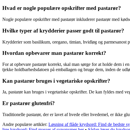
Hvad er nogle populære opskrifter med pastarør?
Nogle populære opskrifter med pastarør inkluderer pastarør med kødsov
Hvilke typer af krydderier passer godt til pastarør?
Krydderier som basilikum, oregano, timian, hvidløg og parmesanost pass
Hvordan opbevarer man pastarør korrekt?
For at opbevare pastarør korrekt, skal man sørge for at holde dem i en l
tjekke holdbarhedsdatoen på emballagen og bruge dem, inden de udlø
Kan pastarør bruges i vegetariske opskrifter?
Ja, pastarør kan bruges i vegetariske opskrifter. De kan fyldes med veget
Er pastarør glutenfri?
Traditionelle pastarør, der er lavet af hvede eller hvedemel, er ikke g
Andre populære artikler:
Løsning af flåde krydsord: Find de bedste 
lige krydsord: Find masser af synonymer her
•
Sådan løser du krydsor