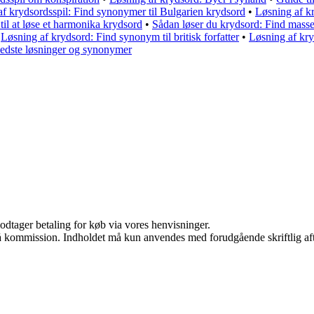
f krydsordsspil: Find synonymer til Bulgarien krydsord
•
Løsning af k
til at løse et harmonika krydsord
•
Sådan løser du krydsord: Find masse
•
Løsning af krydsord: Find synonym til britisk forfatter
•
Løsning af kry
edste løsninger og synonymer
odtager betaling for køb via vores henvisninger.
 få kommission. Indholdet må kun anvendes med forudgående skriftlig aft