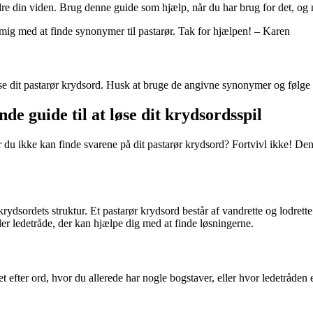
dre din viden. Brug denne guide som hjælp, når du har brug for det, og 
t mig med at finde synonymer til pastarør. Tak for hjælpen! – Karen
øse dit pastarør krydsord. Husk at bruge de angivne synonymer og følge v
e guide til at løse dit krydsordsspil
år du ikke kan finde svarene på dit pastarør krydsord? Fortvivl ikke! Den
tå krydsordets struktur. Et pastarør krydsord består af vandrette og lodr
ler ledetråde, der kan hjælpe dig med at finde løsningerne.
t efter ord, hvor du allerede har nogle bogstaver, eller hvor ledetråden 