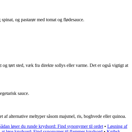
g spinat, og pastarør med tomat og flødesauce.
og tørt sted, væk fra direkte sollys eller varme. Det er også vigtigt at
vegetarisk sauce.
vet af alternative meltyper såsom majsmel, ris, boghvede eller quinoa.
Sådan løser du runde krydsord: Find synonymer til ordet
•
Løsning af
l at løse krydsord: Find synonymer til flammer krydsord
•
Knibsk