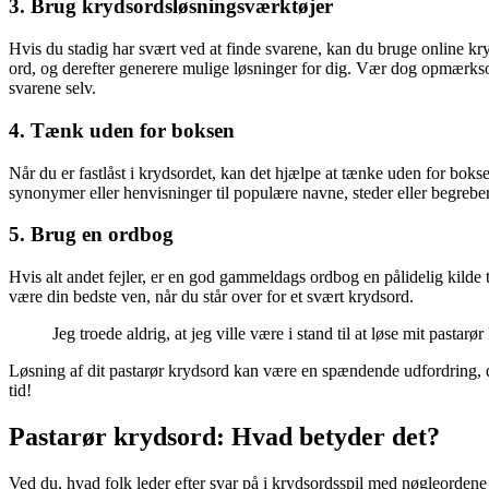
3. Brug krydsordsløsningsværktøjer
Hvis du stadig har svært ved at finde svarene, kan du bruge online kr
ord, og derefter generere mulige løsninger for dig. Vær dog opmærksom
svarene selv.
4. Tænk uden for boksen
Når du er fastlåst i krydsordet, kan det hjælpe at tænke uden for bokse
synonymer eller henvisninger til populære navne, steder eller begreber
5. Brug en ordbog
Hvis alt andet fejler, er en god gammeldags ordbog en pålidelig kilde 
være din bedste ven, når du står over for et svært krydsord.
Jeg troede aldrig, at jeg ville være i stand til at løse mit past
Løsning af dit pastarør krydsord kan være en spændende udfordring, de
tid!
Pastarør krydsord: Hvad betyder det?
Ved du, hvad folk leder efter svar på i krydsordsspil med nøgleordene 