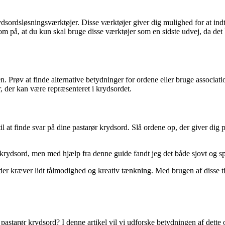
ydsordsløsningsværktøjer. Disse værktøjer giver dig mulighed for at in
 på, at du kun skal bruge disse værktøjer som en sidste udvej, da det b
n. Prøv at finde alternative betydninger for ordene eller bruge associati
, der kan være repræsenteret i krydsordet.
til at finde svar på dine pastarør krydsord. Slå ordene op, der giver d
arør krydsord, men med hjælp fra denne guide fandt jeg det både sjovt og s
r kræver lidt tålmodighed og kreativ tænkning. Med brugen af disse tip
pastarør krydsord? I denne artikel vil vi udforske betydningen af dette o