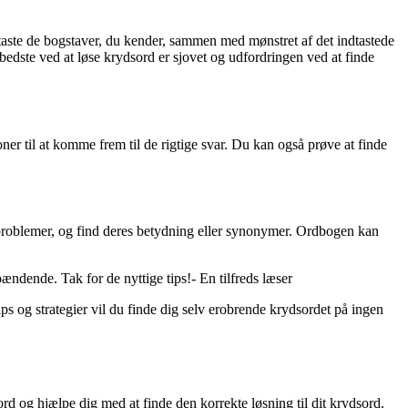
dtaste de bogstaver, du kender, sammen med mønstret af det indtastede
edste ved at løse krydsord er sjovet og udfordringen ved at finde
oner til at komme frem til de rigtige svar. Du kan også prøve at finde
ig problemer, og find deres betydning eller synonymer. Ordbogen kan
pændende. Tak for de nyttige tips!- En tilfreds læser
s og strategier vil du finde dig selv erobrende krydsordet på ingen
rd og hjælpe dig med at finde den korrekte løsning til dit krydsord.