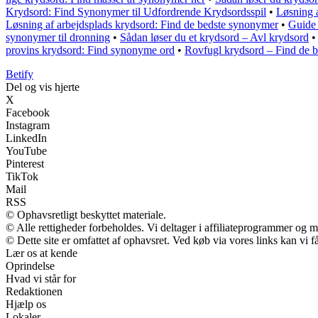
Krydsord: Find Synonymer til Udfordrende Krydsordsspil
•
Løsning a
Løsning af arbejdsplads krydsord: Find de bedste synonymer
•
Guide 
synonymer til dronning
•
Sådan løser du et krydsord – Avl krydsord
provins krydsord: Find synonyme ord
•
Rovfugl krydsord – Find de b
B
etify
Del og vis hjerte
X
Facebook
Instagram
LinkedIn
YouTube
Pinterest
TikTok
Mail
RSS
© Ophavsretligt beskyttet materiale.
© Alle rettigheder forbeholdes. Vi deltager i affiliateprogrammer og m
© Dette site er omfattet af ophavsret. Ved køb via vores links kan vi
Lær os at kende
Oprindelse
Hvad vi står for
Redaktionen
Hjælp os
Lokaler