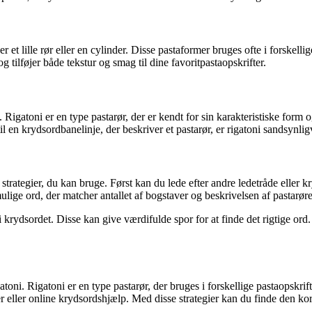
r et lille rør eller en cylinder. Disse pastaformer bruges ofte i forskelli
g tilføjer både tekstur og smag til dine favoritpastaopskrifter.
. Rigatoni er en type pastarør, der er kendt for sin karakteristiske form o
il en krydsordbanelinje, der beskriver et pastarør, er rigatoni sandsynlig
r strategier, du kan bruge. Først kan du lede efter andre ledetråde eller 
ige ord, der matcher antallet af bogstaver og beskrivelsen af pastarøre
i krydsordet. Disse kan give værdifulde spor for at finde det rigtige ord
gatoni. Rigatoni er en type pastarør, der bruges i forskellige pastaopskrif
ller online krydsordshjælp. Med disse strategier kan du finde den korr