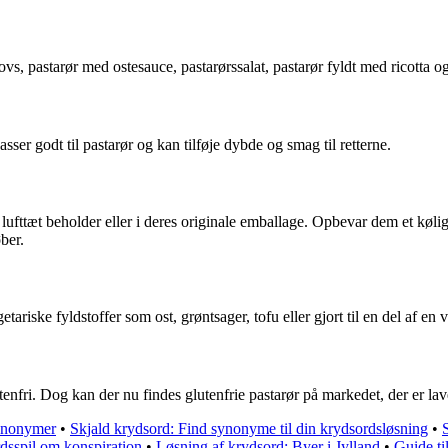
s, pastarør med ostesauce, pastarørssalat, pastarør fyldt med ricotta o
er godt til pastarør og kan tilføje dybde og smag til retterne.
ufttæt beholder eller i deres originale emballage. Opbevar dem et køligt 
ber.
ariske fyldstoffer som ost, grøntsager, tofu eller gjort til en del af en 
lutenfri. Dog kan der nu findes glutenfrie pastarør på markedet, der er la
synonymer
•
Skjald krydsord: Find synonyme til din krydsordsløsning
•
dsspil om konspiration
•
Løsning af krydsord: Byer i Jylland
•
Guide ti