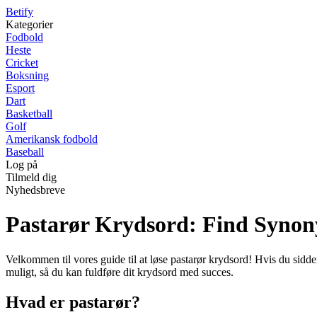
B
etify
Kategorier
Fodbold
Heste
Cricket
Boksning
Esport
Dart
Basketball
Golf
Amerikansk fodbold
Baseball
Log på
Tilmeld dig
Nyhedsbreve
Pastarør Krydsord: Find Synon
Velkommen til vores guide til at løse pastarør krydsord! Hvis du sidde
muligt, så du kan fuldføre dit krydsord med succes.
Hvad er pastarør?