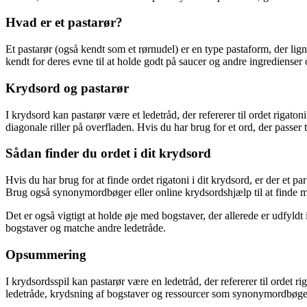
Hvad er et pastarør?
Et pastarør (også kendt som et rørnudel) er en type pastaform, der ligne
kendt for deres evne til at holde godt på saucer og andre ingredienser o
Krydsord og pastarør
I krydsord kan pastarør være et ledetråd, der refererer til ordet rigatoni
diagonale riller på overfladen. Hvis du har brug for et ord, der passer t
Sådan finder du ordet i dit krydsord
Hvis du har brug for at finde ordet rigatoni i dit krydsord, er der et pa
Brug også synonymordbøger eller online krydsordshjælp til at finde mul
Det er også vigtigt at holde øje med bogstaver, der allerede er udfyldt 
bogstaver og matche andre ledetråde.
Opsummering
I krydsordsspil kan pastarør være en ledetråd, der refererer til ordet ri
ledetråde, krydsning af bogstaver og ressourcer som synonymordbøger e