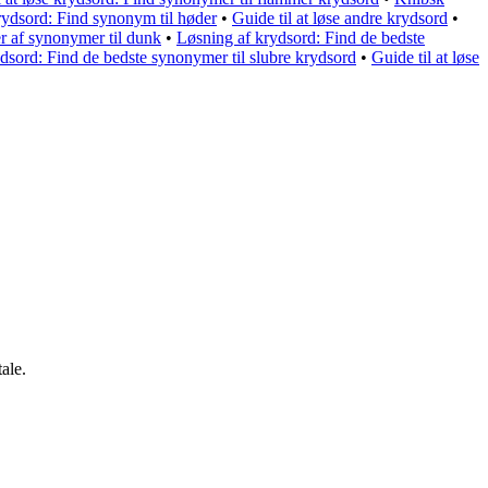
rydsord: Find synonym til høder
•
Guide til at løse andre krydsord
•
r af synonymer til dunk
•
Løsning af krydsord: Find de bedste
dsord: Find de bedste synonymer til slubre krydsord
•
Guide til at løse
ale.