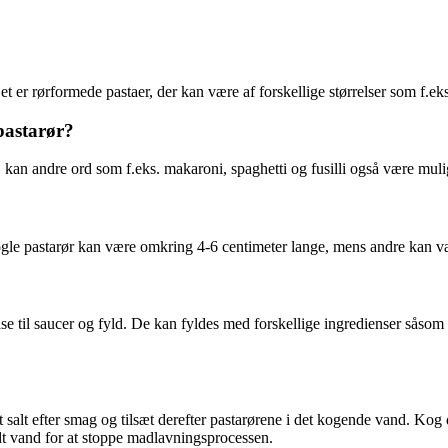
et er rørformede pastaer, der kan være af forskellige størrelser som f.eks
pastarør?
kan andre ord som f.eks. makaroni, spaghetti og fusilli også være mulig
ogle pastarør kan være omkring 4-6 centimeter lange, mens andre kan v
ase til saucer og fyld. De kan fyldes med forskellige ingredienser såsom
 salt efter smag og tilsæt derefter pastarørene i det kogende vand. Kog d
dt vand for at stoppe madlavningsprocessen.