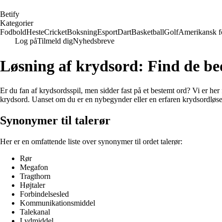
B
etify
Kategorier
Fodbold
Heste
Cricket
Boksning
Esport
Dart
Basketball
Golf
Amerikansk f
Log på
Tilmeld dig
Nyhedsbreve
Løsning af krydsord: Find de bed
Er du fan af krydsordsspil, men sidder fast på et bestemt ord? Vi er her f
krydsord. Uanset om du er en nybegynder eller en erfaren krydsordløser,
Synonymer til talerør
Her er en omfattende liste over synonymer til ordet talerør:
Rør
Megafon
Tragthorn
Højtaler
Forbindelsesled
Kommunikationsmiddel
Talekanal
Lydmiddel