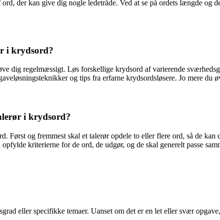
rd, der kan give dig nogle ledetråde. Ved at se på ordets længde og de
ør i krydsord?
 øve dig regelmæssigt. Løs forskellige krydsord af varierende sværhedsgra
veløsningsteknikker og tips fra erfarne krydsordsløsere. Jo mere du øver
lerør i krydsord?
. Først og fremmest skal et talerør opdele to eller flere ord, så de kan d
kal opfylde kriterierne for de ord, de udgør, og de skal generelt passe 
grad eller specifikke temaer. Uanset om det er en let eller svær opgave, 