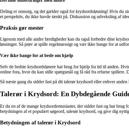
Del dine udfordringer med andre
Deling er omsorg, og det gælder også for krydsordsløsning! Hvis du sid
et perspektiv, du ikke havde tænkt på. Diskussion og udveksling af id
Praksis gør mester
Ligesom med alle andre færdigheder kan du også forbedre dine krydsordse
løsninger. Så prøv at spille regelmæssigt og vær ikke bange for at udfo
Vær ikke bange for at bede om hjælp
Selv de bedste krydsordsløsere har brug for hjælp fra tid til anden. Hv
online fora, hvor du kan stille spørgsmål og få råd fra erfarne spillere. 
Så næste gang du sidder fast på dit talerør krydsord eller enhver anden 
Talerør i Krydsord: En Dybdegående Guide 
Er du en af de mange krydsordentusiaster, der sidder fast og har brug fo
betydningen af et populært søgeord, talerør krydsord, og give dig nyttige
Betydningen af talerør i Krydsord