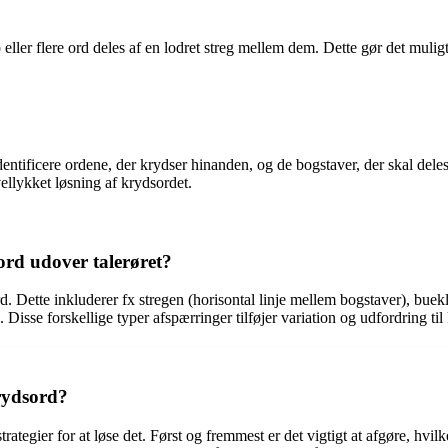
o eller flere ord deles af en lodret streg mellem dem. Dette gør det muligt
dentificere ordene, der krydser hinanden, og de bogstaver, der skal de
 vellykket løsning af krydsordet.
ord udover talerøret?
. Dette inkluderer fx stregen (horisontal linje mellem bogstaver), buekl
Disse forskellige typer afspærringer tilføjer variation og udfordring til 
krydsord?
strategier for at løse det. Først og fremmest er det vigtigt at afgøre, h