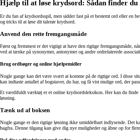
Hjælp til at løse krydsord: Sådan finder du 
Er du fan af krydsordsspil, men sidder fast på et bestemt ord eller en be
og tricks til at løse dit talerør krydsord.
Anvend den rette fremgangsmåde
Først og fremmest er det vigtigt at have den rigtige fremgangsmåde, når
ved at tænke på synonymer, antonymer og andre ordrelaterede associati
Brug ordbøger og online hjælpemidler
Nogle gange kan det være svært at komme på de rigtige ord. I disse situ
kan indtaste antallet af bogstaver, du har, og få vist mulige ord, der pass
Et værdifuldt værktøj er et online krydsordsleksikon. Her kan du finde l
løsning.
Tænk ud af boksen
Nogle gange er den rigtige løsning ikke umiddelbart indlysende. Det kan
bagfra. Denne tilgang kan give dig nye muligheder og åbne op for flere