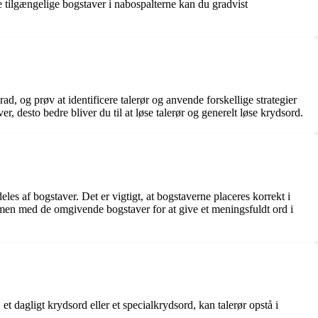
 tilgængelige bogstaver i nabospalterne kan du gradvist
d, og prøv at identificere talerør og anvende forskellige strategier
, desto bedre bliver du til at løse talerør og generelt løse krydsord.
eles af bogstaver. Det er vigtigt, at bogstaverne placeres korrekt i
sammen med de omgivende bogstaver for at give et meningsfuldt ord i
et dagligt krydsord eller et specialkrydsord, kan talerør opstå i