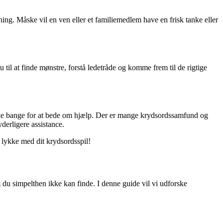
ing. Måske vil en ven eller et familiemedlem have en frisk tanke eller
il at finde mønstre, forstå ledetråde og komme frem til de rigtige
r ikke bange for at bede om hjælp. Der er mange krydsordssamfund og
yderligere assistance.
g lykke med dit krydsordsspil!
m du simpelthen ikke kan finde. I denne guide vil vi udforske