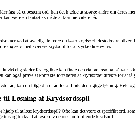
der fast på et bestemt ord, kan det hjælpe at spørge andre om deres men
eer kan være en fantastisk måde at komme videre på.
vner ved at øve dig. Jo mere du løser krydsord, desto bedre bliver du t
rdre dig selv med sværere krydsord for at styrke dine evner.
is du virkelig sidder fast og ikke kan finde den rigtige løsning, så væ
Du kan også prøve at kontakte forfatteren af krydsordet direkte for at få 
ledetråd, kan du følge disse råd for at finde den rigtige løsning. Held o
til Løsning af Krydsordsspil
r hjælp til at løse krydsordsspil? Ofte kan det være et specifikt ord, so
 tips og tricks til at løse selv de mest udfordrende krydsord.