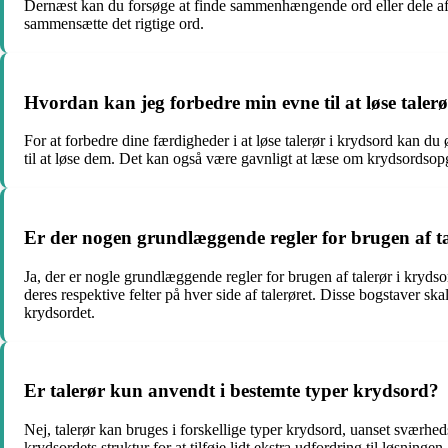
Dernæst kan du forsøge at finde sammenhængende ord eller dele af o
sammensætte det rigtige ord.
Hvordan kan jeg forbedre min evne til at løse taler
For at forbedre dine færdigheder i at løse talerør i krydsord kan du
til at løse dem. Det kan også være gavnligt at læse om krydsordsopga
Er der nogen grundlæggende regler for brugen af ta
Ja, der er nogle grundlæggende regler for brugen af talerør i krydsord
deres respektive felter på hver side af talerøret. Disse bogstaver s
krydsordet.
Er talerør kun anvendt i bestemte typer krydsord?
Nej, talerør kan bruges i forskellige typer krydsord, uanset sværheds
krydsordets struktur for at tilføje lidt ekstra udfordring til løsningen.