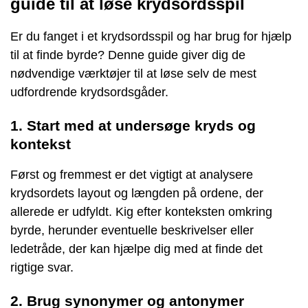
guide til at løse krydsordsspil
Er du fanget i et krydsordsspil og har brug for hjælp
til at finde byrde? Denne guide giver dig de
nødvendige værktøjer til at løse selv de mest
udfordrende krydsordsgåder.
1. Start med at undersøge kryds og
kontekst
Først og fremmest er det vigtigt at analysere
krydsordets layout og længden på ordene, der
allerede er udfyldt. Kig efter konteksten omkring
byrde, herunder eventuelle beskrivelser eller
ledetråde, der kan hjælpe dig med at finde det
rigtige svar.
2. Brug synonymer og antonymer