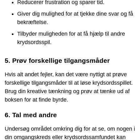
Reducerer frustration og sparer tid.
Giver dig mulighed for at tjekke dine svar og få
bekræftelse.
Tilbyder muligheden for at få hjælp til andre
krydsordsspil.
5. Prøv forskellige tilgangsmåder
Hvis alt andet fejler, kan det være nyttigt at prøve
forskellige tilgangsmåder til at løse krydsordsspillet.
Brug din kreative tænkning og prøv at tænke ud af
boksen for at finde byrde.
6. Tal med andre
Undersøg området omkring dig for at se, om nogen i
din omgangskreds eller krydsordssamfundet kan