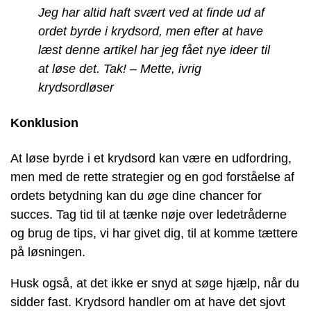
Jeg har altid haft svært ved at finde ud af
ordet byrde i krydsord, men efter at have
læst denne artikel har jeg fået nye ideer til
at løse det. Tak!
– Mette, ivrig
krydsordløser
Konklusion
At løse byrde i et krydsord kan være en udfordring,
men med de rette strategier og en god forståelse af
ordets betydning kan du øge dine chancer for
succes. Tag tid til at tænke nøje over ledetråderne
og brug de tips, vi har givet dig, til at komme tættere
på løsningen.
Husk også, at det ikke er snyd at søge hjælp, når du
sidder fast. Krydsord handler om at have det sjovt