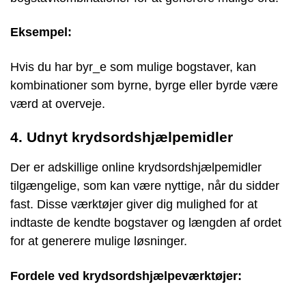
Eksempel:
Hvis du har byr_e som mulige bogstaver, kan
kombinationer som byrne, byrge eller byrde være
værd at overveje.
4. Udnyt krydsordshjælpemidler
Der er adskillige online krydsordshjælpemidler
tilgængelige, som kan være nyttige, når du sidder
fast. Disse værktøjer giver dig mulighed for at
indtaste de kendte bogstaver og længden af ordet
for at generere mulige løsninger.
Fordele ved krydsordshjælpeværktøjer: