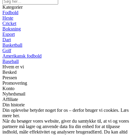
Kategorier
Fodbold
Heste
Cricket
Boksning
Esport
Dart
Basketball
Golf
Amerikansk fodbold
Baseball
Hvem er vi
Besked
Pressen
Promovering
Konto
Nyhedsmail
Affiliate
Din historie
Din oplevelse betyder noget for os – derfor bruger vi cookies. Læs
mere her.
Når du besøger vores website, giver du samtykke til, at vi og vores
partnere må lagre og anvende data fra din enhed for at tilpasse
indhold, måle effektivitet og analysere brugeradfærd. Du kan altid