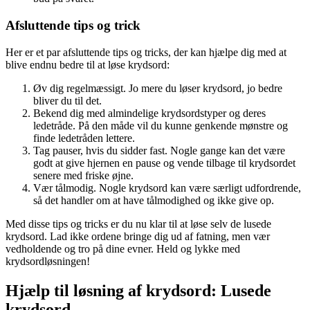
Afsluttende tips og trick
Her er et par afsluttende tips og tricks, der kan hjælpe dig med at
blive endnu bedre til at løse krydsord:
Øv dig regelmæssigt. Jo mere du løser krydsord, jo bedre
bliver du til det.
Bekend dig med almindelige krydsordstyper og deres
ledetråde. På den måde vil du kunne genkende mønstre og
finde ledetråden lettere.
Tag pauser, hvis du sidder fast. Nogle gange kan det være
godt at give hjernen en pause og vende tilbage til krydsordet
senere med friske øjne.
Vær tålmodig. Nogle krydsord kan være særligt udfordrende,
så det handler om at have tålmodighed og ikke give op.
Med disse tips og tricks er du nu klar til at løse selv de lusede
krydsord. Lad ikke ordene bringe dig ud af fatning, men vær
vedholdende og tro på dine evner. Held og lykke med
krydsordløsningen!
Hjælp til løsning af krydsord: Lusede
krydsord