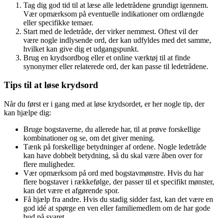
Tag dig god tid til at læse alle ledetrådene grundigt igennem.
Vær opmærksom på eventuelle indikationer om ordlængde
eller specifikke temaer.
Start med de ledetråde, der virker nemmest. Oftest vil der
være nogle indlysende ord, der kan udfyldes med det samme,
hvilket kan give dig et udgangspunkt.
Brug en krydsordbog eller et online værktøj til at finde
synonymer eller relaterede ord, der kan passe til ledetrådene.
Tips til at løse krydsord
Når du først er i gang med at løse krydsordet, er her nogle tip, der
kan hjælpe dig:
Bruge bogstaverne, du allerede har, til at prøve forskellige
kombinationer og se, om det giver mening.
Tænk på forskellige betydninger af ordene. Nogle ledetråde
kan have dobbelt betydning, så du skal være åben over for
flere muligheder.
Vær opmærksom på ord med bogstavmønstre. Hvis du har
flere bogstaver i rækkefølge, der passer til et specifikt mønster,
kan det være et afgørende spor.
Få hjælp fra andre. Hvis du stadig sidder fast, kan det være en
god idé at spørge en ven eller familiemedlem om de har gode
bud på svaret.