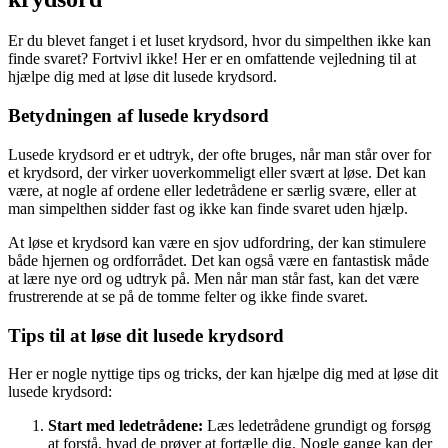
Er du blevet fanget i et luset krydsord, hvor du simpelthen ikke kan
finde svaret? Fortvivl ikke! Her er en omfattende vejledning til at
hjælpe dig med at løse dit lusede krydsord.
Betydningen af lusede krydsord
Lusede krydsord er et udtryk, der ofte bruges, når man står over for
et krydsord, der virker uoverkommeligt eller svært at løse. Det kan
være, at nogle af ordene eller ledetrådene er særlig svære, eller at
man simpelthen sidder fast og ikke kan finde svaret uden hjælp.
At løse et krydsord kan være en sjov udfordring, der kan stimulere
både hjernen og ordforrådet. Det kan også være en fantastisk måde
at lære nye ord og udtryk på. Men når man står fast, kan det være
frustrerende at se på de tomme felter og ikke finde svaret.
Tips til at løse dit lusede krydsord
Her er nogle nyttige tips og tricks, der kan hjælpe dig med at løse dit
lusede krydsord:
Start med ledetrådene:
Læs ledetrådene grundigt og forsøg
at forstå, hvad de prøver at fortælle dig. Nogle gange kan der