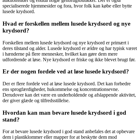
auktionssider og endda nogle genbrugsbutikker. Der er også
specialiserede hjemmesider og fora, hvor folk kan købe eller bytte
lusede krydsord.
Hvad er forskellen mellem lusede krydsord og nye
krydsord?
Forskellen mellem lusede krydsord og nye krydsord er primært i
deres tilstand og alder. Lusede krydsord er ældre og har typisk været
i hænderne på flere mennesker, hvilket kan gøre dem mere
udfordrende at løse. Nye krydsord er friske og ikke blevet brugt før.
Er der nogen fordele ved at løse lusede krydsord?
Der er flere fordele ved at løse lusede krydsord. Det kan forbedre
ens sprogfærdigheder, hukommelse og koncentrationsevne.
Derudover kan det være en underholdende og afslappende aktivitet,
der giver glæde og tilfredsstillelse.
Hvordan kan man bevare lusede krydsord i god
stand?
For at bevare lusede krydsord i god stand anbefales det at opbevare
dem i plastiklommer eller mapper for at beskytte dem mod