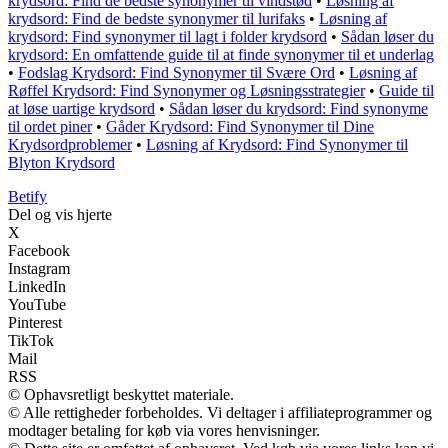
krydsord: Find de bedste synonymer til vindstød
•
Løsning af
krydsord: Find de bedste synonymer til lurifaks
•
Løsning af
krydsord: Find synonymer til lagt i folder krydsord
•
Sådan løser du
krydsord: En omfattende guide til at finde synonymer til et underlag
•
Fodslag Krydsord: Find Synonymer til Svære Ord
•
Løsning af
Røffel Krydsord: Find Synonymer og Løsningsstrategier
•
Guide til
at løse uartige krydsord
•
Sådan løser du krydsord: Find synonyme
til ordet piner
•
Gåder Krydsord: Find Synonymer til Dine
Krydsordproblemer
•
Løsning af Krydsord: Find Synonymer til
Blyton Krydsord
B
etify
Del og vis hjerte
X
Facebook
Instagram
LinkedIn
YouTube
Pinterest
TikTok
Mail
RSS
© Ophavsretligt beskyttet materiale.
© Alle rettigheder forbeholdes. Vi deltager i affiliateprogrammer og
modtager betaling for køb via vores henvisninger.