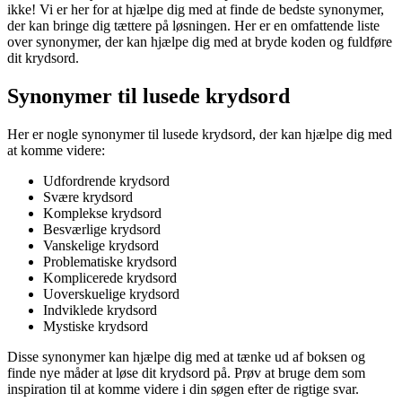
ikke! Vi er her for at hjælpe dig med at finde de bedste synonymer,
der kan bringe dig tættere på løsningen. Her er en omfattende liste
over synonymer, der kan hjælpe dig med at bryde koden og fuldføre
dit krydsord.
Synonymer til lusede krydsord
Her er nogle synonymer til lusede krydsord, der kan hjælpe dig med
at komme videre:
Udfordrende krydsord
Svære krydsord
Komplekse krydsord
Besværlige krydsord
Vanskelige krydsord
Problematiske krydsord
Komplicerede krydsord
Uoverskuelige krydsord
Indviklede krydsord
Mystiske krydsord
Disse synonymer kan hjælpe dig med at tænke ud af boksen og
finde nye måder at løse dit krydsord på. Prøv at bruge dem som
inspiration til at komme videre i din søgen efter de rigtige svar.