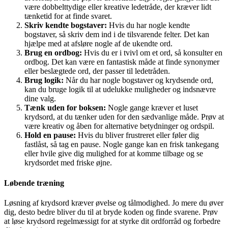
være dobbelttydige eller kreative ledetråde, der kræver lidt
tænketid for at finde svaret.
Skriv kendte bogstaver:
Hvis du har nogle kendte
bogstaver, så skriv dem ind i de tilsvarende felter. Det kan
hjælpe med at afsløre nogle af de ukendte ord.
Brug en ordbog:
Hvis du er i tvivl om et ord, så konsulter en
ordbog. Det kan være en fantastisk måde at finde synonymer
eller beslægtede ord, der passer til ledetråden.
Brug logik:
Når du har nogle bogstaver og krydsende ord,
kan du bruge logik til at udelukke muligheder og indsnævre
dine valg.
Tænk uden for boksen:
Nogle gange kræver et luset
krydsord, at du tænker uden for den sædvanlige måde. Prøv at
være kreativ og åben for alternative betydninger og ordspil.
Hold en pause:
Hvis du bliver frustreret eller føler dig
fastlåst, så tag en pause. Nogle gange kan en frisk tankegang
eller hvile give dig mulighed for at komme tilbage og se
krydsordet med friske øjne.
Løbende træning
Løsning af krydsord kræver øvelse og tålmodighed. Jo mere du øver
dig, desto bedre bliver du til at bryde koden og finde svarene. Prøv
at løse krydsord regelmæssigt for at styrke dit ordforråd og forbedre