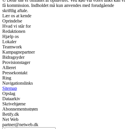
© Dette site er omfattet af ophavsret. Ved køb via vores links kan vi
få kommission. Indholdet må kun anvendes med forudgående
skriftlig aftale.
Lær os at kende
Oprindelse
Hvad vi står for
Redaktionen
Hjælp os
Lokaler
Teamwork
Kampagnepartner
Bidragsyder
Provisionstager
Allieret
Pressekontakt
Ring
Navigationslinks
Sitemap
Opslag
Dataarkiv
Skrivehjørne
Abonnementsstrøm
Betify.dk
Net Web
partner@netweb.dk