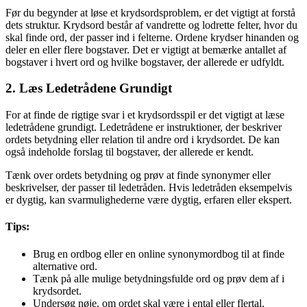
Før du begynder at løse et krydsordsproblem, er det vigtigt at forstå
dets struktur. Krydsord består af vandrette og lodrette felter, hvor du
skal finde ord, der passer ind i felterne. Ordene krydser hinanden og
deler en eller flere bogstaver. Det er vigtigt at bemærke antallet af
bogstaver i hvert ord og hvilke bogstaver, der allerede er udfyldt.
2. Læs Ledetrådene Grundigt
For at finde de rigtige svar i et krydsordsspil er det vigtigt at læse
ledetrådene grundigt. Ledetrådene er instruktioner, der beskriver
ordets betydning eller relation til andre ord i krydsordet. De kan
også indeholde forslag til bogstaver, der allerede er kendt.
Tænk over ordets betydning og prøv at finde synonymer eller
beskrivelser, der passer til ledetråden. Hvis ledetråden eksempelvis
er dygtig, kan svarmulighederne være dygtig, erfaren eller ekspert.
Tips:
Brug en ordbog eller en online synonymordbog til at finde
alternative ord.
Tænk på alle mulige betydningsfulde ord og prøv dem af i
krydsordet.
Undersøg nøje, om ordet skal være i ental eller flertal.