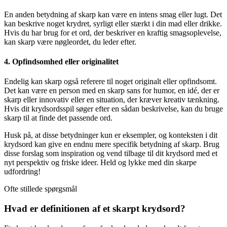
En anden betydning af skarp kan være en intens smag eller lugt. Det
kan beskrive noget krydret, syrligt eller stærkt i din mad eller drikke.
Hvis du har brug for et ord, der beskriver en kraftig smagsoplevelse,
kan skarp være nøgleordet, du leder efter.
4. Opfindsomhed eller originalitet
Endelig kan skarp også referere til noget originalt eller opfindsomt.
Det kan være en person med en skarp sans for humor, en idé, der er
skarp eller innovativ eller en situation, der kræver kreativ tænkning.
Hvis dit krydsordsspil søger efter en sådan beskrivelse, kan du bruge
skarp til at finde det passende ord.
Husk på, at disse betydninger kun er eksempler, og konteksten i dit
krydsord kan give en endnu mere specifik betydning af skarp. Brug
disse forslag som inspiration og vend tilbage til dit krydsord med et
nyt perspektiv og friske ideer. Held og lykke med din skarpe
udfordring!
Ofte stillede spørgsmål
Hvad er definitionen af ​​et skarpt krydsord?