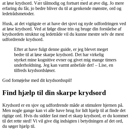
at løse krydsord. Vær tålmodig og fortsæt med at øve dig. Jo mere
erfaring du får, jo bedre bliver du til at genkende mønstre, ord og
ledetrådsmetoder.
Husk, at det vigtigste er at have det sjovt og nyde udfordringen ved
at løse krydsord. Ved at følge disse trin og bruge din forståelse af
krydsordets struktur og ledetråde vil du kunne mestre selv de mest
udfordrende krydsord.
Efter at have fulgt denne guide, er jeg blevet meget
bedre til at løse skarpe krydsord. Det har virkelig
styrket mine kognitive evner og givet mig mange timers
underholdning. Jeg kan varmt anbefale det! – Lise, en
tilfreds krydsordsløser.
God fornøjelse med dit krydsordsspil!
Find hjælp til din skarpe krydsord
Krydsord er en sjov og udfordrende måde at stimulere hjernen på.
Men nogle gange kan vi alle have brug for lidt hjælp til at finde det
rigtige ord. Hvis du sidder fast med et skarp krydsord, er du kommet
til det rette sted! Vi vil give dig indsigten i betydningen af det ord,
du søger hjælp til.