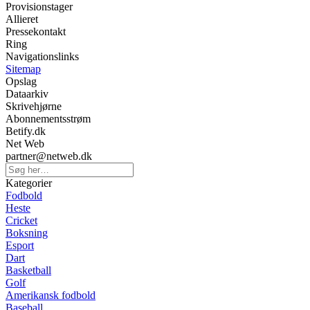
Provisionstager
Allieret
Pressekontakt
Ring
Navigationslinks
Sitemap
Opslag
Dataarkiv
Skrivehjørne
Abonnementsstrøm
Betify.dk
Net Web
partner@netweb.dk
Kategorier
Fodbold
Heste
Cricket
Boksning
Esport
Dart
Basketball
Golf
Amerikansk fodbold
Baseball