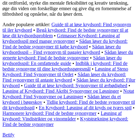
dit ordforråd, styrke din mentale fleksibilitet og kreativ tænkning,
øge din viden om forskellige emner og give dig en fornemmelse af
tilfredshed og opnåelse, når du løser dem.
Andre populære artikler:
Guide til at løse krydsord: Find synonym
til iler krydsord
•
Begå krydsord: Find de bedste synonymer til at
løse dit krydsordsproblem
•
Grimasser Krydsord: Løsning af
krydsordsspil med mange synonymer
•
Sådan løser du krydsord:
Find de bedste synonymer til købe krydsord
•
Sådan løser du
krydsordsspil – Find synonym til pagajer krydsord
•
Sådan løser du
generte krydsord: Find de bedste synonymer
•
Sådan løser du
krydsordsspil: En omfattende guide
•
Indblik i krydsord: Find de
bedste synonyme til dine krydsordsspørgsmål
•
Løsning af Steno
Krydsord: Find Synonymer til Ordet
•
Sådan løser du krydsord:
Find synonymer til antaste krydsord
•
Sådan løser du krydsord: Filur
krydsord
•
Guide til at løse krydsord: Synonymer til ærbødighed
•
Løsning af Krydsord: Find Akribi Synonymer og Løsninger
•
Notat
Krydsord: Find Synonymer og Løsninger
•
Sådan løser du et
krydsord i bøgeskov
•
Tidlig krydsord: Find de bedste synonymer til
dit krydsordsspil
•
En Krydsord: Løsning af dit kryds og tværs spil
•
Harmonere krydsord: Find de bedste synonymer
•
Løsning af
krydsord: Vindistrikter og vinområder
•
Kyststrækning krydsord:
Find de bedste synonymer
B
etify