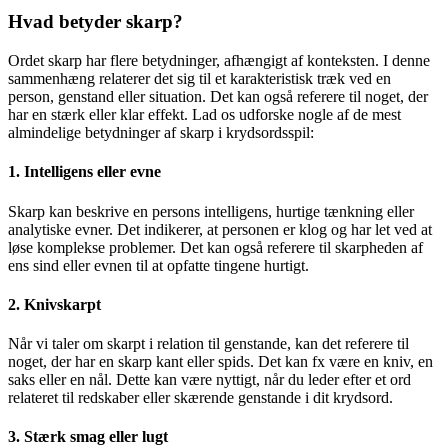
Hvad betyder skarp?
Ordet skarp har flere betydninger, afhængigt af konteksten. I denne
sammenhæng relaterer det sig til et karakteristisk træk ved en
person, genstand eller situation. Det kan også referere til noget, der
har en stærk eller klar effekt. Lad os udforske nogle af de mest
almindelige betydninger af skarp i krydsordsspil:
1. Intelligens eller evne
Skarp kan beskrive en persons intelligens, hurtige tænkning eller
analytiske evner. Det indikerer, at personen er klog og har let ved at
løse komplekse problemer. Det kan også referere til skarpheden af
ens sind eller evnen til at opfatte tingene hurtigt.
2. Knivskarpt
Når vi taler om skarpt i relation til genstande, kan det referere til
noget, der har en skarp kant eller spids. Det kan fx være en kniv, en
saks eller en nål. Dette kan være nyttigt, når du leder efter et ord
relateret til redskaber eller skærende genstande i dit krydsord.
3. Stærk smag eller lugt