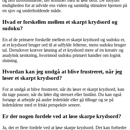
og den tilfredsstillelse, der kommer med at løse dem. De tilbyder
muligheden for at udvide ens viden og samtidig stimulere hjernen på
en sjov og underholdende måde.
Hvad er forskellen mellem et skarpt krydsord og
sudoku?
En af de primære forskelle mellem et skarpt krydsord og sudoku er,
at et krydsord bruger ord til at udfylde felterne, mens sudoku bruger
tal. Derudover kræver løsning af et krydsord mere af en kreativ og
analytisk tænkning, hvorimod sudoku primært handler om logisk
slutning.
Hvordan kan jeg undgå at blive frustreret, når jeg
løser et skarpt krydsord?
For at undgå at blive frustreret, når du løser et skarpt krydsord, kan
du tage pauser, når du føler dig stresset eller fastlåst. Du kan også
forsøge at arbejde på andre ledetråde eller gå tilbage og se på
ledetrådene med et friskt perspektiv senere.
Er der nogen fordele ved at løse skarpe krydsord?
Ja, der er flere fordele ved at løse skarpe krydsord. Det kan forbedre