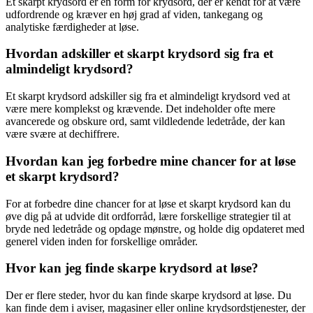
Et skarpt krydsord er en form for krydsord, der er kendt for at være
udfordrende og kræver en høj grad af viden, tankegang og
analytiske færdigheder at løse.
Hvordan adskiller et skarpt krydsord sig fra et
almindeligt krydsord?
Et skarpt krydsord adskiller sig fra et almindeligt krydsord ved at
være mere komplekst og krævende. Det indeholder ofte mere
avancerede og obskure ord, samt vildledende ledetråde, der kan
være svære at dechiffrere.
Hvordan kan jeg forbedre mine chancer for at løse
et skarpt krydsord?
For at forbedre dine chancer for at løse et skarpt krydsord kan du
øve dig på at udvide dit ordforråd, lære forskellige strategier til at
bryde ned ledetråde og opdage mønstre, og holde dig opdateret med
generel viden inden for forskellige områder.
Hvor kan jeg finde skarpe krydsord at løse?
Der er flere steder, hvor du kan finde skarpe krydsord at løse. Du
kan finde dem i aviser, magasiner eller online krydsordstjenester, der