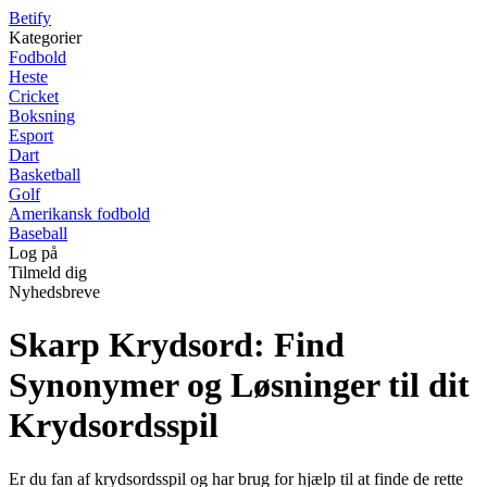
B
etify
Kategorier
Fodbold
Heste
Cricket
Boksning
Esport
Dart
Basketball
Golf
Amerikansk fodbold
Baseball
Log på
Tilmeld dig
Nyhedsbreve
Skarp Krydsord: Find
Synonymer og Løsninger til dit
Krydsordsspil
Er du fan af krydsordsspil og har brug for hjælp til at finde de rette