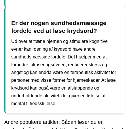
Er der nogen sundhedsmæssige
fordele ved at løse krydsord?
Ud over at træne hjernen og stimulere kognitive
evner kan løsning af krydsord have andre
sundhedsmæssige fordele. Det hjælper med at
forbedre fokuseringsevnen, reducerer stress og
angst og kan endda være en terapeutisk aktivitet for
personer med visse former for hjerneskader. At løse
krydsord kan også være en afslappende og
underholdende aktivitet, der giver en følelse af
mental tilfredsstillelse.
Andre populære artikler:
Sådan løser du en