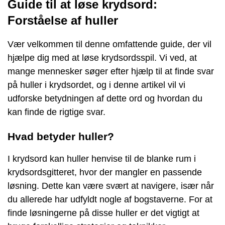
Guide til at løse krydsord:
Forståelse af huller
Vær velkommen til denne omfattende guide, der vil
hjælpe dig med at løse krydsordsspil. Vi ved, at
mange mennesker søger efter hjælp til at finde svar
på huller i krydsordet, og i denne artikel vil vi
udforske betydningen af dette ord og hvordan du
kan finde de rigtige svar.
Hvad betyder huller?
I krydsord kan huller henvise til de blanke rum i
krydsordsgitteret, hvor der mangler en passende
løsning. Dette kan være svært at navigere, især når
du allerede har udfyldt nogle af bogstaverne. For at
finde løsningerne på disse huller er det vigtigt at