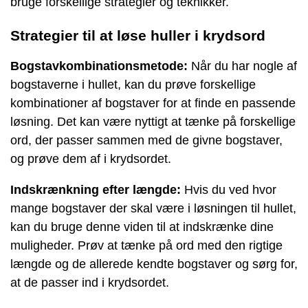
bruge forskellige strategier og teknikker.
Strategier til at løse huller i krydsord
Bogstavkombinationsmetode:
Når du har nogle af
bogstaverne i hullet, kan du prøve forskellige
kombinationer af bogstaver for at finde en passende
løsning. Det kan være nyttigt at tænke på forskellige
ord, der passer sammen med de givne bogstaver,
og prøve dem af i krydsordet.
Indskrænkning efter længde:
Hvis du ved hvor
mange bogstaver der skal være i løsningen til hullet,
kan du bruge denne viden til at indskrænke dine
muligheder. Prøv at tænke på ord med den rigtige
længde og de allerede kendte bogstaver og sørg for,
at de passer ind i krydsordet.