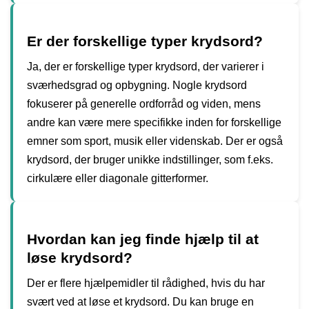
Er der forskellige typer krydsord?
Ja, der er forskellige typer krydsord, der varierer i
sværhedsgrad og opbygning. Nogle krydsord
fokuserer på generelle ordforråd og viden, mens
andre kan være mere specifikke inden for forskellige
emner som sport, musik eller videnskab. Der er også
krydsord, der bruger unikke indstillinger, som f.eks.
cirkulære eller diagonale gitterformer.
Hvordan kan jeg finde hjælp til at
løse krydsord?
Der er flere hjælpemidler til rådighed, hvis du har
svært ved at løse et krydsord. Du kan bruge en