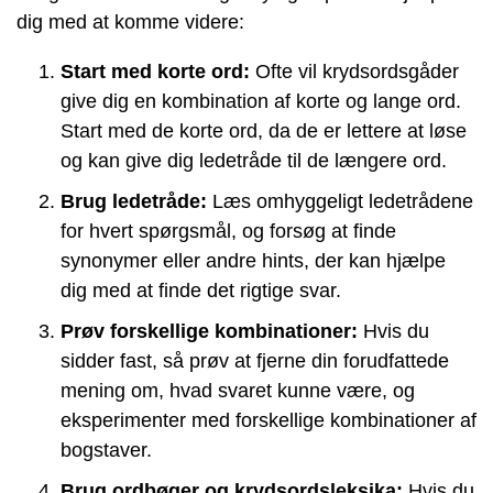
dig med at komme videre:
Start med korte ord:
Ofte vil krydsordsgåder
give dig en kombination af korte og lange ord.
Start med de korte ord, da de er lettere at løse
og kan give dig ledetråde til de længere ord.
Brug ledetråde:
Læs omhyggeligt ledetrådene
for hvert spørgsmål, og forsøg at finde
synonymer eller andre hints, der kan hjælpe
dig med at finde det rigtige svar.
Prøv forskellige kombinationer:
Hvis du
sidder fast, så prøv at fjerne din forudfattede
mening om, hvad svaret kunne være, og
eksperimenter med forskellige kombinationer af
bogstaver.
Brug ordbøger og krydsordsleksika:
Hvis du