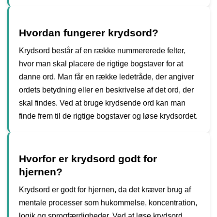
Hvordan fungerer krydsord?
Krydsord består af en række nummererede felter,
hvor man skal placere de rigtige bogstaver for at
danne ord. Man får en række ledetråde, der angiver
ordets betydning eller en beskrivelse af det ord, der
skal findes. Ved at bruge krydsende ord kan man
finde frem til de rigtige bogstaver og løse krydsordet.
Hvorfor er krydsord godt for
hjernen?
Krydsord er godt for hjernen, da det kræver brug af
mentale processer som hukommelse, koncentration,
logik og sprogfærdigheder. Ved at løse krydsord