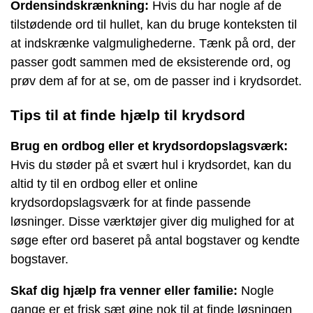
Ordensindskrænkning:
Hvis du har nogle af de
tilstødende ord til hullet, kan du bruge konteksten til
at indskrænke valgmulighederne. Tænk på ord, der
passer godt sammen med de eksisterende ord, og
prøv dem af for at se, om de passer ind i krydsordet.
Tips til at finde hjælp til krydsord
Brug en ordbog eller et krydsordopslagsværk:
Hvis du støder på et svært hul i krydsordet, kan du
altid ty til en ordbog eller et online
krydsordopslagsværk for at finde passende
løsninger. Disse værktøjer giver dig mulighed for at
søge efter ord baseret på antal bogstaver og kendte
bogstaver.
Skaf dig hjælp fra venner eller familie:
Nogle
gange er et frisk sæt øjne nok til at finde løsningen