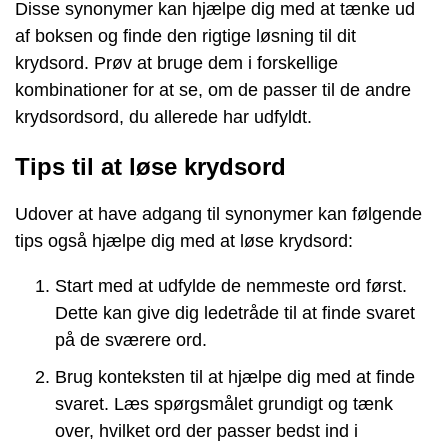
Disse synonymer kan hjælpe dig med at tænke ud
af boksen og finde den rigtige løsning til dit
krydsord. Prøv at bruge dem i forskellige
kombinationer for at se, om de passer til de andre
krydsordsord, du allerede har udfyldt.
Tips til at løse krydsord
Udover at have adgang til synonymer kan følgende
tips også hjælpe dig med at løse krydsord:
Start med at udfylde de nemmeste ord først.
Dette kan give dig ledetråde til at finde svaret
på de sværere ord.
Brug konteksten til at hjælpe dig med at finde
svaret. Læs spørgsmålet grundigt og tænk
over, hvilket ord der passer bedst ind i