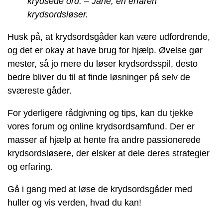
krydsede ord.
– Jane, en erfaren
krydsordsløser.
Husk på, at krydsordsgåder kan være udfordrende,
og det er okay at have brug for hjælp. Øvelse gør
mester, så jo mere du løser krydsordsspil, desto
bedre bliver du til at finde løsninger på selv de
sværeste gåder.
For yderligere rådgivning og tips, kan du tjekke
vores forum og online krydsordsamfund. Der er
masser af hjælp at hente fra andre passionerede
krydsordsløsere, der elsker at dele deres strategier
og erfaring.
Gå i gang med at løse de krydsordsgåder med
huller og vis verden, hvad du kan!