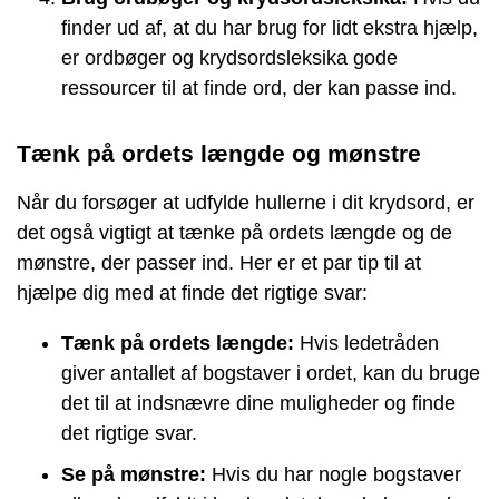
finder ud af, at du har brug for lidt ekstra hjælp,
er ordbøger og krydsordsleksika gode
ressourcer til at finde ord, der kan passe ind.
Tænk på ordets længde og mønstre
Når du forsøger at udfylde hullerne i dit krydsord, er
det også vigtigt at tænke på ordets længde og de
mønstre, der passer ind. Her er et par tip til at
hjælpe dig med at finde det rigtige svar:
Tænk på ordets længde:
Hvis ledetråden
giver antallet af bogstaver i ordet, kan du bruge
det til at indsnævre dine muligheder og finde
det rigtige svar.
Se på mønstre:
Hvis du har nogle bogstaver