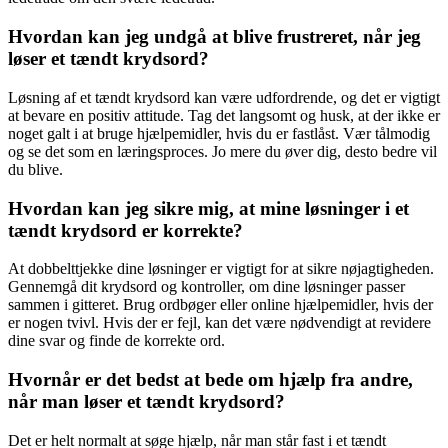
Hvordan kan jeg undgå at blive frustreret, når jeg
løser et tændt krydsord?
Løsning af et tændt krydsord kan være udfordrende, og det er vigtigt
at bevare en positiv attitude. Tag det langsomt og husk, at der ikke er
noget galt i at bruge hjælpemidler, hvis du er fastlåst. Vær tålmodig
og se det som en læringsproces. Jo mere du øver dig, desto bedre vil
du blive.
Hvordan kan jeg sikre mig, at mine løsninger i et
tændt krydsord er korrekte?
At dobbelttjekke dine løsninger er vigtigt for at sikre nøjagtigheden.
Gennemgå dit krydsord og kontroller, om dine løsninger passer
sammen i gitteret. Brug ordbøger eller online hjælpemidler, hvis der
er nogen tvivl. Hvis der er fejl, kan det være nødvendigt at revidere
dine svar og finde de korrekte ord.
Hvornår er det bedst at bede om hjælp fra andre,
når man løser et tændt krydsord?
Det er helt normalt at søge hjælp, når man står fast i et tændt