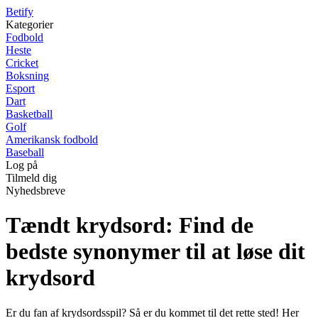
B
etify
Kategorier
Fodbold
Heste
Cricket
Boksning
Esport
Dart
Basketball
Golf
Amerikansk fodbold
Baseball
Log på
Tilmeld dig
Nyhedsbreve
Tændt krydsord: Find de
bedste synonymer til at løse dit
krydsord
Er du fan af krydsordsspil? Så er du kommet til det rette sted! Her