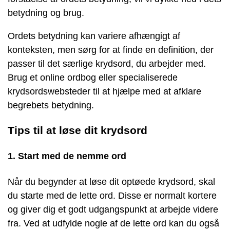
betydning og brug.
Ordets betydning kan variere afhængigt af
konteksten, men sørg for at finde en definition, der
passer til det særlige krydsord, du arbejder med.
Brug et online ordbog eller specialiserede
krydsordswebsteder til at hjælpe med at afklare
begrebets betydning.
Tips til at løse dit krydsord
1. Start med de nemme ord
Når du begynder at løse dit optøede krydsord, skal
du starte med de lette ord. Disse er normalt kortere
og giver dig et godt udgangspunkt at arbejde videre
fra. Ved at udfylde nogle af de lette ord kan du også