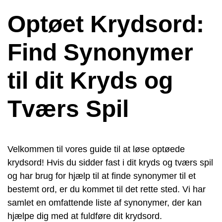
Optøet Krydsord:
Find Synonymer
til dit Kryds og
Tværs Spil
Velkommen til vores guide til at løse optøede
krydsord! Hvis du sidder fast i dit kryds og tværs spil
og har brug for hjælp til at finde synonymer til et
bestemt ord, er du kommet til det rette sted. Vi har
samlet en omfattende liste af synonymer, der kan
hjælpe dig med at fuldføre dit krydsord.