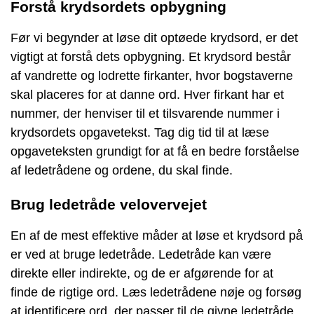
Forstå krydsordets opbygning
Før vi begynder at løse dit optøede krydsord, er det
vigtigt at forstå dets opbygning. Et krydsord består
af vandrette og lodrette firkanter, hvor bogstaverne
skal placeres for at danne ord. Hver firkant har et
nummer, der henviser til et tilsvarende nummer i
krydsordets opgavetekst. Tag dig tid til at læse
opgaveteksten grundigt for at få en bedre forståelse
af ledetrådene og ordene, du skal finde.
Brug ledetråde velovervejet
En af de mest effektive måder at løse et krydsord på
er ved at bruge ledetråde. Ledetråde kan være
direkte eller indirekte, og de er afgørende for at
finde de rigtige ord. Læs ledetrådene nøje og forsøg
at identificere ord, der passer til de givne ledetråde.