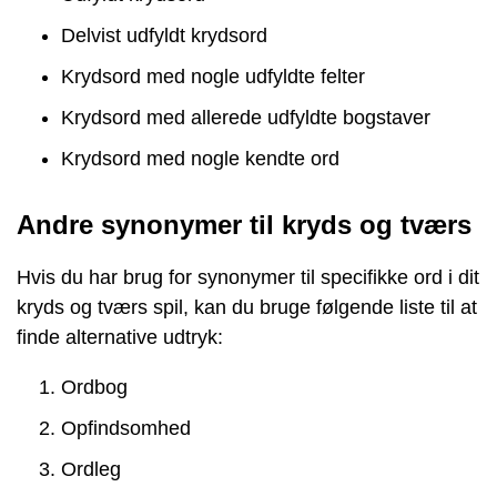
Delvist udfyldt krydsord
Krydsord med nogle udfyldte felter
Krydsord med allerede udfyldte bogstaver
Krydsord med nogle kendte ord
Andre synonymer til kryds og tværs
Hvis du har brug for synonymer til specifikke ord i dit
kryds og tværs spil, kan du bruge følgende liste til at
finde alternative udtryk:
Ordbog
Opfindsomhed
Ordleg