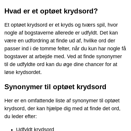
Hvad er et optøet krydsord?
Et optøet krydsord er et kryds og tværs spil, hvor
nogle af bogstaverne allerede er udfyldt. Det kan
være en udfordring at finde ud af, hvilke ord der
passer ind i de tomme felter, når du kun har nogle få
bogstaver at arbejde med. Ved at finde synonymer
til de udfyldte ord kan du øge dine chancer for at
løse krydsordet.
Synonymer til optøet krydsord
Her er en omfattende liste af synonymer til optøet
krydsord, der kan hjælpe dig med at finde det ord,
du leder efter:
Udfyldt krydsord