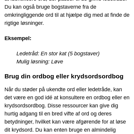
Du kan også bruge bogstaverne fra de
omkringliggende ord til at hjælpe dig med at finde de
rigtige løsninger.
Eksempel:
Ledetråd: En stor kat (5 bogstaver)
Mulig løsning: Løve
Brug din ordbog eller krydsordsordbog
Når du støder på ukendte ord eller ledetråde, kan
det være en god idé at konsultere en ordbog eller en
krydsordsordbog. Disse ressourcer kan give dig
hurtig adgang til en bred vifte af ord og deres
betydninger, hvilket kan være afgørende for at løse
dit krydsord. Du kan enten bruge en almindelig