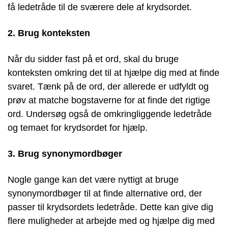
få ledetråde til de sværere dele af krydsordet.
2. Brug konteksten
Når du sidder fast på et ord, skal du bruge
konteksten omkring det til at hjælpe dig med at finde
svaret. Tænk på de ord, der allerede er udfyldt og
prøv at matche bogstaverne for at finde det rigtige
ord. Undersøg også de omkringliggende ledetråde
og temaet for krydsordet for hjælp.
3. Brug synonymordbøger
Nogle gange kan det være nyttigt at bruge
synonymordbøger til at finde alternative ord, der
passer til krydsordets ledetråde. Dette kan give dig
flere muligheder at arbejde med og hjælpe dig med