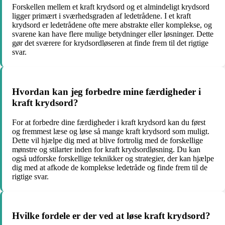
Forskellen mellem et kraft krydsord og et almindeligt krydsord
ligger primært i sværhedsgraden af ledetrådene. I et kraft
krydsord er ledetrådene ofte mere abstrakte eller komplekse, og
svarene kan have flere mulige betydninger eller løsninger. Dette
gør det sværere for krydsordløseren at finde frem til det rigtige
svar.
Hvordan kan jeg forbedre mine færdigheder i
kraft krydsord?
For at forbedre dine færdigheder i kraft krydsord kan du først
og fremmest læse og løse så mange kraft krydsord som muligt.
Dette vil hjælpe dig med at blive fortrolig med de forskellige
mønstre og stilarter inden for kraft krydsordløsning. Du kan
også udforske forskellige teknikker og strategier, der kan hjælpe
dig med at afkode de komplekse ledetråde og finde frem til de
rigtige svar.
Hvilke fordele er der ved at løse kraft krydsord?