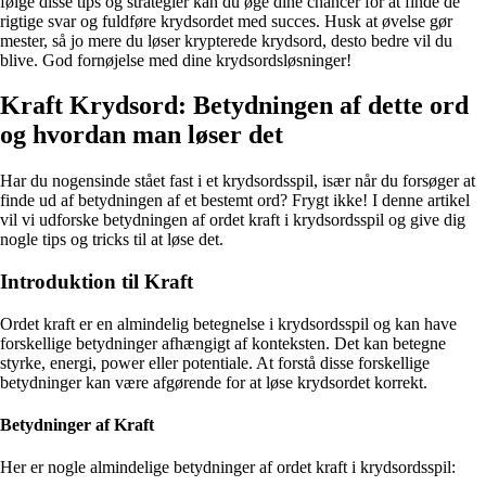
følge disse tips og strategier kan du øge dine chancer for at finde de
rigtige svar og fuldføre krydsordet med succes. Husk at øvelse gør
mester, så jo mere du løser krypterede krydsord, desto bedre vil du
blive. God fornøjelse med dine krydsordsløsninger!
Kraft Krydsord: Betydningen af ​​dette ord
og hvordan man løser det
Har du nogensinde stået fast i et krydsordsspil, især når du forsøger at
finde ud af betydningen af ​​et bestemt ord? Frygt ikke! I denne artikel
vil vi udforske betydningen af ​​ordet kraft i krydsordsspil og give dig
nogle tips og tricks til at løse det.
Introduktion til Kraft
Ordet kraft er en almindelig betegnelse i krydsordsspil og kan have
forskellige betydninger afhængigt af konteksten. Det kan betegne
styrke, energi, power eller potentiale. At forstå disse forskellige
betydninger kan være afgørende for at løse krydsordet korrekt.
Betydninger af Kraft
Her er nogle almindelige betydninger af ordet kraft i krydsordsspil: