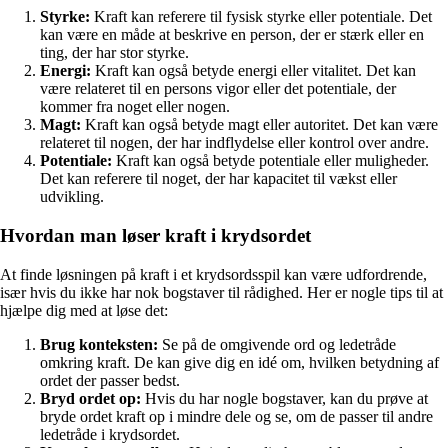
Styrke:
Kraft kan referere til fysisk styrke eller potentiale. Det
kan være en måde at beskrive en person, der er stærk eller en
ting, der har stor styrke.
Energi:
Kraft kan også betyde energi eller vitalitet. Det kan
være relateret til en persons vigor eller det potentiale, der
kommer fra noget eller nogen.
Magt:
Kraft kan også betyde magt eller autoritet. Det kan være
relateret til nogen, der har indflydelse eller kontrol over andre.
Potentiale:
Kraft kan også betyde potentiale eller muligheder.
Det kan referere til noget, der har kapacitet til vækst eller
udvikling.
Hvordan man løser kraft i krydsordet
At finde løsningen på kraft i et krydsordsspil kan være udfordrende,
især hvis du ikke har nok bogstaver til rådighed. Her er nogle tips til at
hjælpe dig med at løse det:
Brug konteksten:
Se på de omgivende ord og ledetråde
omkring kraft. De kan give dig en idé om, hvilken betydning af
ordet der passer bedst.
Bryd ordet op:
Hvis du har nogle bogstaver, kan du prøve at
bryde ordet kraft op i mindre dele og se, om de passer til andre
ledetråde i krydsordet.