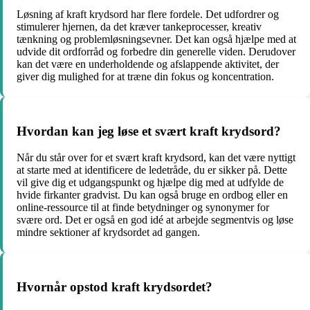
Løsning af kraft krydsord har flere fordele. Det udfordrer og
stimulerer hjernen, da det kræver tankeprocesser, kreativ
tænkning og problemløsningsevner. Det kan også hjælpe med at
udvide dit ordforråd og forbedre din generelle viden. Derudover
kan det være en underholdende og afslappende aktivitet, der
giver dig mulighed for at træne din fokus og koncentration.
Hvordan kan jeg løse et svært kraft krydsord?
Når du står over for et svært kraft krydsord, kan det være nyttigt
at starte med at identificere de ledetråde, du er sikker på. Dette
vil give dig et udgangspunkt og hjælpe dig med at udfylde de
hvide firkanter gradvist. Du kan også bruge en ordbog eller en
online-ressource til at finde betydninger og synonymer for
svære ord. Det er også en god idé at arbejde segmentvis og løse
mindre sektioner af krydsordet ad gangen.
Hvornår opstod kraft krydsordet?