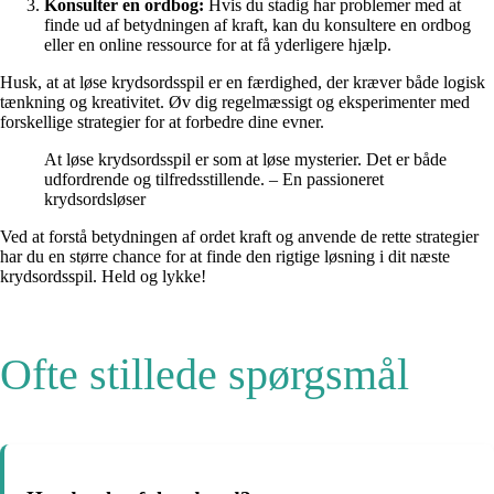
Konsulter en ordbog:
Hvis du stadig har problemer med at
finde ud af betydningen af ​​kraft, kan du konsultere en ordbog
eller en online ressource for at få yderligere hjælp.
Husk, at at løse krydsordsspil er en færdighed, der kræver både logisk
tænkning og kreativitet. Øv dig regelmæssigt og eksperimenter med
forskellige strategier for at forbedre dine evner.
At løse krydsordsspil er som at løse mysterier. Det er både
udfordrende og tilfredsstillende. – En passioneret
krydsordsløser
Ved at forstå betydningen af ​​ordet kraft og anvende de rette strategier
har du en større chance for at finde den rigtige løsning i dit næste
krydsordsspil. Held og lykke!
Ofte stillede spørgsmål