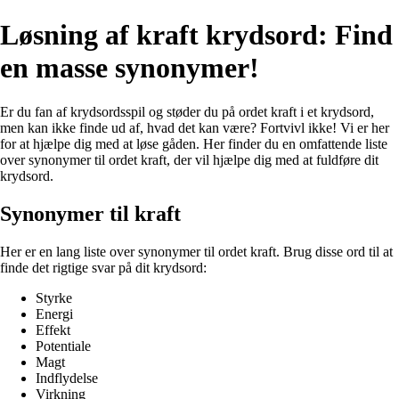
Løsning af kraft krydsord: Find
en masse synonymer!
Er du fan af krydsordsspil og støder du på ordet kraft i et krydsord,
men kan ikke finde ud af, hvad det kan være? Fortvivl ikke! Vi er her
for at hjælpe dig med at løse gåden. Her finder du en omfattende liste
over synonymer til ordet kraft, der vil hjælpe dig med at fuldføre dit
krydsord.
Synonymer til kraft
Her er en lang liste over synonymer til ordet kraft. Brug disse ord til at
finde det rigtige svar på dit krydsord:
Styrke
Energi
Effekt
Potentiale
Magt
Indflydelse
Virkning