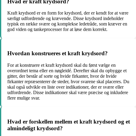
Hvad er kraft krydsord?
Kraft krydsord er en form for krydsord, der er kendt for at være
særligt udfordrende og krævende. Disse krydsord indeholder
typisk en række svære og komplekse ledetråde, som kræver en
god viden og tankeprocesser for at løse dem korrekt.
Hvordan konstrueres et kraft krydsord?
For at konstruere et kraft krydsord skal du først vælge en
overordnet tema eller en nøgleidé. Derefter skal du opbygge et
gitter, der består af sorte og hvide firkanter, hvor de hvide
firkanter repræsenterer de steder, hvor svarene skal placeres. Du
skal også udvikle en liste over indikationer, der er svære eller
udfordrende. Disse indikationer skal være præcise og inkludere
flere mulige svar.
Hvad er forskellen mellem et kraft krydsord og et
almindeligt krydsord?