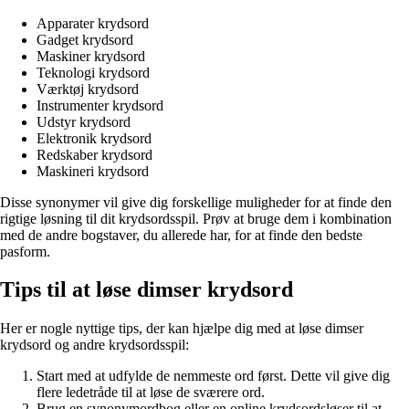
Apparater krydsord
Gadget krydsord
Maskiner krydsord
Teknologi krydsord
Værktøj krydsord
Instrumenter krydsord
Udstyr krydsord
Elektronik krydsord
Redskaber krydsord
Maskineri krydsord
Disse synonymer vil give dig forskellige muligheder for at finde den
rigtige løsning til dit krydsordsspil. Prøv at bruge dem i kombination
med de andre bogstaver, du allerede har, for at finde den bedste
pasform.
Tips til at løse dimser krydsord
Her er nogle nyttige tips, der kan hjælpe dig med at løse dimser
krydsord og andre krydsordsspil:
Start med at udfylde de nemmeste ord først. Dette vil give dig
flere ledetråde til at løse de sværere ord.
Brug en synonymordbog eller en online krydsordsløser til at