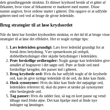
dets grundlæggende struktur. Et dimser krydsord består af et gitter af
firkanter, hvor visse af firkanterne er markeret med numre. Disse
numre angiver, hvor ordene starter i gitteret. Din opgave er at udfylde
gitteret med ord ved at bruge de givne ledetråde.
Brug strategier til at løse krydsordet
Når du først har forstået krydsordets struktur, er det tid til at bruge visse
strategier til at løse det effektivt. Her er nogle nyttige tips:
Læs ledetråden grundigt:
Læs hver ledetråd grundigt for at
forstå dens betydning. Vær opmærksom på ordspil,
dobbeltbetydninger eller skjulte betydninger i ledetråden.
Prøv forskellige ordlængder:
Nogle gange kan ledetråden give
antallet af bogstaver i det søgte ord. Prøv at finde ord med
forskellige længder, der passer ind i gitteret.
Brug krydsede ord:
Hvis du har udfyldt nogle af de krydsede
ord, kan de give nyttige ledetråde til de ord, du ikke kan finde.
Husk synonymer:
Hvis du ikke kan finde det nøjagtige ord,
ledetråden refererer til, skal du prøve at tænke på synonymer
eller beslægtede ord.
Tag pauser:
Hvis du sidder fast, så tag en kort pause og vend
tilbage med friske øjne. Det kan hjælpe med at finde nye
indsigter og løsninger.