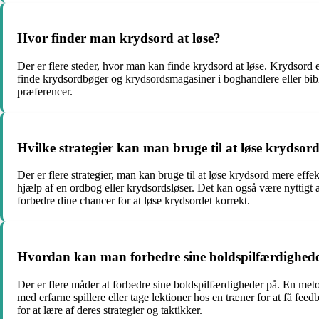
Hvor finder man krydsord at løse?
Der er flere steder, hvor man kan finde krydsord at løse. Krydsord 
finde krydsordbøger og krydsordsmagasiner i boghandlere eller bibli
præferencer.
Hvilke strategier kan man bruge til at løse krydsor
Der er flere strategier, man kan bruge til at løse krydsord mere eff
hjælp af en ordbog eller krydsordsløser. Det kan også være nyttigt 
forbedre dine chancer for at løse krydsordet korrekt.
Hvordan kan man forbedre sine boldspilfærdighed
Der er flere måder at forbedre sine boldspilfærdigheder på. En metod
med erfarne spillere eller tage lektioner hos en træner for at få fee
for at lære af deres strategier og taktikker.