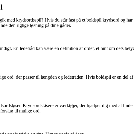
l
ik med krydsordsspil? Hvis du står fast på et boldspil krydsord og har 
 finde den rigtige løsning på dine gåder.
grundigt. En ledetråd kan være en definition af ordet, et hint om dets bet
lige ord, der passer til længden og ledetråden. Hvis boldspil er en del 
rydsordsløser. Krydsordsløsere er værktøjer, der hjælper dig med at find
orslag til mulige ord.