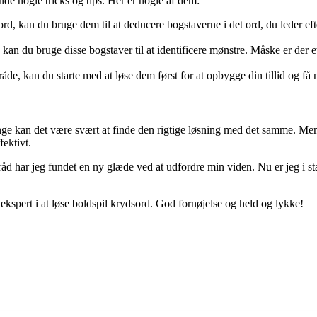
nde nogle tricks og tips. Her er nogle af dem:
, kan du bruge dem til at deducere bogstaverne i det ord, du leder efter
 kan du bruge disse bogstaver til at identificere mønstre. Måske er der 
e, kan du starte med at løse dem først for at opbygge din tillid og få m
 kan det være svært at finde den rigtige løsning med det samme. Men h
fektivt.
e råd har jeg fundet en ny glæde ved at udfordre min viden. Nu er jeg i 
kspert i at løse boldspil krydsord. God fornøjelse og held og lykke!