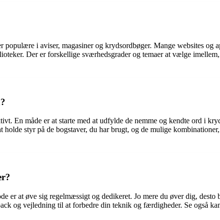
er populære i aviser, magasiner og krydsordbøger. Mange websites og ap
oteker. Der er forskellige sværhedsgrader og temaer at vælge imellem, s
d?
ektivt. En måde er at starte med at udfylde de nemme og kendte ord i kryd
at holde styr på de bogstaver, du har brugt, og de mulige kombinationer
er?
e er at øve sig regelmæssigt og dedikeret. Jo mere du øver dig, desto be
dback og vejledning til at forbedre din teknik og færdigheder. Se også kam