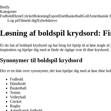
B
etify
Kategorier
Fodbold
Heste
Cricket
Boksning
Esport
Dart
Basketball
Golf
Amerikansk f
Log på
Tilmeld dig
Nyhedsbreve
Løsning af boldspil krydsord: F
Er du fan af boldspil krydsord og har brug for hjælp til at løse nogle a
inspiration og hjælpe dig med at finde de rigtige svar til dine krydsord.
Synonymer til boldspil krydsord
Her er en liste over synonymer, der kan hjælpe dig med at løse dine bol
Fodbold
Håndbold
Basketball
Tennis
Volleyball
Cricket
Rugby
Amerikansk fodbold