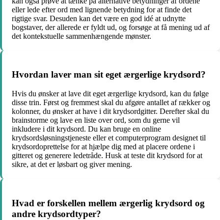
kan også prøve at tænke på alternative betydninger af ordene
eller lede efter ord med lignende betydning for at finde det
rigtige svar. Desuden kan det være en god idé at udnytte
bogstaver, der allerede er fyldt ud, og forsøge at få mening ud af
det kontekstuelle sammenhængende mønster.
Hvordan laver man sit eget ærgerlige krydsord?
Hvis du ønsker at lave dit eget ærgerlige krydsord, kan du følge
disse trin. Først og fremmest skal du afgøre antallet af rækker og
kolonner, du ønsker at have i dit krydsordgitter. Derefter skal du
brainstorme og lave en liste over ord, som du gerne vil
inkludere i dit krydsord. Du kan bruge en online
krydsordsløsningstjeneste eller et computerprogram designet til
krydsordoprettelse for at hjælpe dig med at placere ordene i
gitteret og generere ledetråde. Husk at teste dit krydsord for at
sikre, at det er løsbart og giver mening.
Hvad er forskellen mellem ærgerlig krydsord og
andre krydsordtyper?