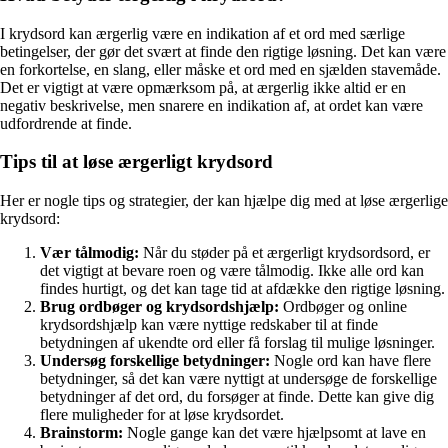
I krydsord kan ærgerlig være en indikation af et ord med særlige
betingelser, der gør det svært at finde den rigtige løsning. Det kan være
en forkortelse, en slang, eller måske et ord med en sjælden stavemåde.
Det er vigtigt at være opmærksom på, at ærgerlig ikke altid er en
negativ beskrivelse, men snarere en indikation af, at ordet kan være
udfordrende at finde.
Tips til at løse ærgerligt krydsord
Her er nogle tips og strategier, der kan hjælpe dig med at løse ærgerlige
krydsord:
Vær tålmodig:
Når du støder på et ærgerligt krydsordsord, er
det vigtigt at bevare roen og være tålmodig. Ikke alle ord kan
findes hurtigt, og det kan tage tid at afdække den rigtige løsning.
Brug ordbøger og krydsordshjælp:
Ordbøger og online
krydsordshjælp kan være nyttige redskaber til at finde
betydningen af ukendte ord eller få forslag til mulige løsninger.
Undersøg forskellige betydninger:
Nogle ord kan have flere
betydninger, så det kan være nyttigt at undersøge de forskellige
betydninger af det ord, du forsøger at finde. Dette kan give dig
flere muligheder for at løse krydsordet.
Brainstorm:
Nogle gange kan det være hjælpsomt at lave en