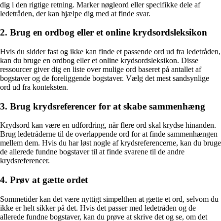
dig i den rigtige retning. Marker nøgleord eller specifikke dele af
ledetråden, der kan hjælpe dig med at finde svar.
2. Brug en ordbog eller et online krydsordsleksikon
Hvis du sidder fast og ikke kan finde et passende ord ud fra ledetråden,
kan du bruge en ordbog eller et online krydsordsleksikon. Disse
ressourcer giver dig en liste over mulige ord baseret på antallet af
bogstaver og de foreliggende bogstaver. Vælg det mest sandsynlige
ord ud fra konteksten.
3. Brug krydsreferencer for at skabe sammenhæng
Krydsord kan være en udfordring, når flere ord skal krydse hinanden.
Brug ledetråderne til de overlappende ord for at finde sammenhængen
mellem dem. Hvis du har løst nogle af krydsreferencerne, kan du bruge
de allerede fundne bogstaver til at finde svarene til de andre
krydsreferencer.
4. Prøv at gætte ordet
Sommetider kan det være nyttigt simpelthen at gætte et ord, selvom du
ikke er helt sikker på det. Hvis det passer med ledetråden og de
allerede fundne bogstaver, kan du prøve at skrive det og se, om det