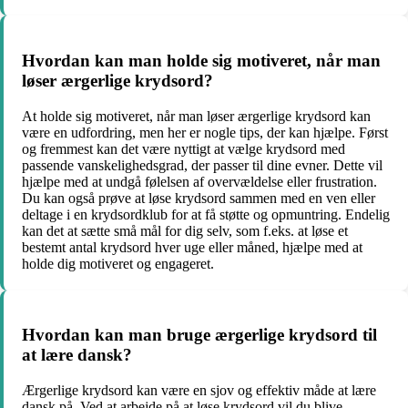
Hvordan kan man holde sig motiveret, når man
løser ærgerlige krydsord?
At holde sig motiveret, når man løser ærgerlige krydsord kan
være en udfordring, men her er nogle tips, der kan hjælpe. Først
og fremmest kan det være nyttigt at vælge krydsord med
passende vanskelighedsgrad, der passer til dine evner. Dette vil
hjælpe med at undgå følelsen af overvældelse eller frustration.
Du kan også prøve at løse krydsord sammen med en ven eller
deltage i en krydsordklub for at få støtte og opmuntring. Endelig
kan det at sætte små mål for dig selv, som f.eks. at løse et
bestemt antal krydsord hver uge eller måned, hjælpe med at
holde dig motiveret og engageret.
Hvordan kan man bruge ærgerlige krydsord til
at lære dansk?
Ærgerlige krydsord kan være en sjov og effektiv måde at lære
dansk på. Ved at arbejde på at løse krydsord vil du blive