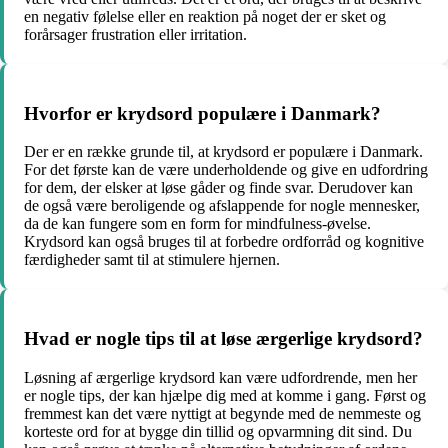
en negativ følelse eller en reaktion på noget der er sket og
forårsager frustration eller irritation.
Hvorfor er krydsord populære i Danmark?
Der er en række grunde til, at krydsord er populære i Danmark.
For det første kan de være underholdende og give en udfordring
for dem, der elsker at løse gåder og finde svar. Derudover kan
de også være beroligende og afslappende for nogle mennesker,
da de kan fungere som en form for mindfulness-øvelse.
Krydsord kan også bruges til at forbedre ordforråd og kognitive
færdigheder samt til at stimulere hjernen.
Hvad er nogle tips til at løse ærgerlige krydsord?
Løsning af ærgerlige krydsord kan være udfordrende, men her
er nogle tips, der kan hjælpe dig med at komme i gang. Først og
fremmest kan det være nyttigt at begynde med de nemmeste og
korteste ord for at bygge din tillid og opvarmning dit sind. Du