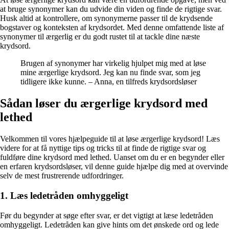
at bruge synonymer kan du udvide din viden og finde de rigtige svar.
Husk altid at kontrollere, om synonymerne passer til de krydsende
bogstaver og konteksten af krydsordet. Med denne omfattende liste af
synonymer til ærgerlig er du godt rustet til at tackle dine næste
krydsord.
Brugen af synonymer har virkelig hjulpet mig med at løse
mine ærgerlige krydsord. Jeg kan nu finde svar, som jeg
tidligere ikke kunne. – Anna, en tilfreds krydsordsløser
Sådan løser du ærgerlige krydsord med
lethed
Velkommen til vores hjælpeguide til at løse ærgerlige krydsord! Læs
videre for at få nyttige tips og tricks til at finde de rigtige svar og
fuldføre dine krydsord med lethed. Uanset om du er en begynder eller
en erfaren krydsordsløser, vil denne guide hjælpe dig med at overvinde
selv de mest frustrerende udfordringer.
1. Læs ledetråden omhyggeligt
Før du begynder at søge efter svar, er det vigtigt at læse ledetråden
omhyggeligt. Ledetråden kan give hints om det ønskede ord og lede