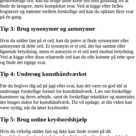
genkendelige ord, kan du bruge disse korte ord som grundlag for at
finde de længere, mere komplekse svar. Ved at kigge efter fælles
bogstaver og mønstre mellem forskellige ord kan du opklare flere svar
på én gang.
Tip 3: Brug synonymer og antonymer
Hvis du sidder fast på et ord, kan du prøve at finde synonymer eller
antonymer til dette ord. Et synonym er et ord, der har samme eller
lignende betydning, mens et antonym er et ord med modsat betydning.
Ved at kigge efter disse relaterede ord kan du ofte komme på rette spor
og finde det rigtige svar.
Tip 4: Undersøg kunsthåndværket
Før du begiver dig ud på jagt efter svar, kan det være en god idé at
undersøge forskellige former for kunsthåndværk. Læs om forskellige
kunstnere og deres arbejde, samt de forskellige teknikker og materialer,
der bruges inden for kunsthåndværk. Du vil opdage, at din viden kan
være nyttig, når du løser krydsordet.
Tip 5: Brug online krydsordshjælp
Hvis du virkelig sidder fast og ikke kan finde svaret på dit