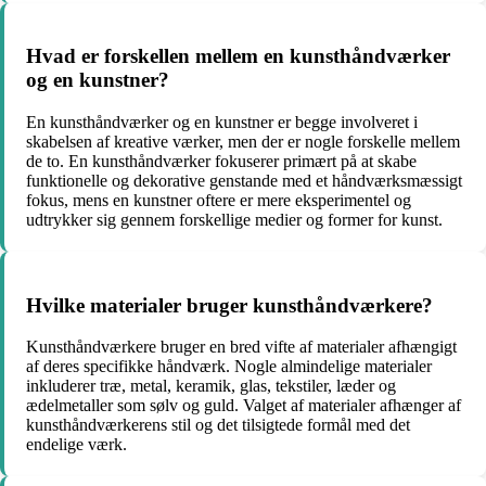
Hvad er forskellen mellem en kunsthåndværker
og en kunstner?
En kunsthåndværker og en kunstner er begge involveret i
skabelsen af kreative værker, men der er nogle forskelle mellem
de to. En kunsthåndværker fokuserer primært på at skabe
funktionelle og dekorative genstande med et håndværksmæssigt
fokus, mens en kunstner oftere er mere eksperimentel og
udtrykker sig gennem forskellige medier og former for kunst.
Hvilke materialer bruger kunsthåndværkere?
Kunsthåndværkere bruger en bred vifte af materialer afhængigt
af deres specifikke håndværk. Nogle almindelige materialer
inkluderer træ, metal, keramik, glas, tekstiler, læder og
ædelmetaller som sølv og guld. Valget af materialer afhænger af
kunsthåndværkerens stil og det tilsigtede formål med det
endelige værk.