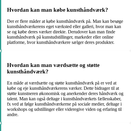
Hvordan kan man købe kunsthåndværk?
Der er flere måder at købe kunsthåndværk på. Man kan besøge
kunsthåndværkerens eget værksted eller galleri, hvor man kan
se og købe deres værker direkte. Derudover kan man finde
kunsthåndværk på kunstudstillinger, markeder eller online
platforme, hvor kunsthåndværkere sælger deres produkter.
Hvordan kan man værdsætte og støtte
kunsthåndværk?
En måde at værdsætte og støtte kunsthåndværk på er ved at
købe og eje kunsthåndværkerens værker. Dette bidrager til at
støtte kunstneren økonomisk og anerkender deres håndværk og
talent. Man kan også deltage i kunsthåndværkets fællesskaber,
fx ved at følge kunsthåndværkerne på sociale medier, deltage i
workshops og udstillinger eller videregive viden og erfaring til
andre.