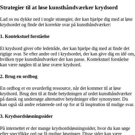
Strategier til at løse kunsthåndværker krydsord
Lad os nu dykke ned i nogle strategier, der kan hjælpe dig med at løse
krydsordet og finde det korrekte svar på kunsthåndværker:
1. Kontekstuel forståelse
Et krydsord giver ofte ledetråde, der kan hjælpe dig med at finde det
rigtige svar. Se efter andre ord i krydsordet, der kan give dig en idé om,
hvilken type kunsthåndværker der kan passe. Kontekstuel forståelse
kan være nøglen til at løse svære krydsord.
2. Brug en ordbog
En ordbog er en uvurderlig ressource, når det kommer til at løse
krydsord. Brug den til at finde betydningen af ordet kunsthåndværker
på dansk og undersøge alternative betydninger eller synonymer. Du
kan også slå andre relaterede ord op for at få inspiration til mulige svar.
3. Krydsordsløsningssider
På internettet er der mange krydsordsløsningssider, hvor du kan søge
efter specifikke ord og få mulige løsninger. Disse sider kan være