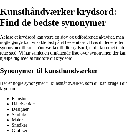
Kunsthåndværker krydsord:
Find de bedste synonymer
At løse et krydsord kan være en sjov og udfordrende aktivitet, men
nogle gange kan vi sidde fast på et bestemt ord. Hvis du leder efter
synonymer til kunsthåndværker til dit krydsord, er du kommet til det
rette sted. Vi har samlet en omfattende liste over synonymer, der kan
hjælpe dig med at fuldføre dit krydsord.
Synonymer til kunsthåndværker
Her er nogle synonymer til kunsthåndværker, som du kan bruge i dit
krydsord:
Kunstner
Håndværker
Designer
Skulptør
Maler
Snedker
Grafiker