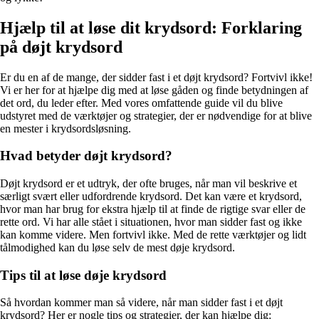
Hjælp til at løse dit krydsord: Forklaring
på døjt krydsord
Er du en af de mange, der sidder fast i et døjt krydsord? Fortvivl ikke!
Vi er her for at hjælpe dig med at løse gåden og finde betydningen af
det ord, du leder efter. Med vores omfattende guide vil du blive
udstyret med de værktøjer og strategier, der er nødvendige for at blive
en mester i krydsordsløsning.
Hvad betyder døjt krydsord?
Døjt krydsord er et udtryk, der ofte bruges, når man vil beskrive et
særligt svært eller udfordrende krydsord. Det kan være et krydsord,
hvor man har brug for ekstra hjælp til at finde de rigtige svar eller de
rette ord. Vi har alle stået i situationen, hvor man sidder fast og ikke
kan komme videre. Men fortvivl ikke. Med de rette værktøjer og lidt
tålmodighed kan du løse selv de mest døje krydsord.
Tips til at løse døje krydsord
Så hvordan kommer man så videre, når man sidder fast i et døjt
krydsord? Her er nogle tips og strategier, der kan hjælpe dig: