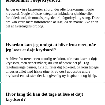
forekommer i døje krydsord?
Ja, der er visse kategorier af ord, der ofte forekommer i døje
krydsord. Nogle af disse kategorier inkluderer sjældne eller
forældede ord, fremmedsprogede ord, fagudtryk og slang. Disse
ord kan være mere udfordrende at løse, da de måske ikke er en
del af hverdagens ordbog.
Hvordan kan jeg undgå at blive frustreret, når
jeg løser et døjt krydsord?
At blive frustreret er en naturlig reaktion, når man løser et døjt
krydsord, men der er måder, du kan håndtere det på. Tag
regelmæssige pauser, hvis du føler dig blokeret, og kom tilbage
til puslespillet med friske øjne. Prøv også at opsøge andre
krydsordsentusiaster, der kan give dig ny inspiration og hjælp.
Hvor lang tid kan det tage at løse et døjt
krydsord?