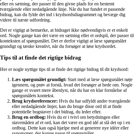
eller en sætning, der passer til den givne plads for en bestemt
tværgående eller nedadgående linje. Når du har fundet et passende
bidrag, kan du fylde det ind i krydsordsdiagrammet og bevæge dig
videre til næste udfordring.
Det er vigtigt at bemærke, at bidraget ikke nødvendigvis er et enkelt
ord. Nogle gange kan det være en sætning eller et ordspil, der passer til
konteksten af spørgsmålet. Det er derfor vigtigt at læse spørgsmålet
grundigt og tænke kreativt, når du forsøger at løse krydsordet.
Tips til at finde det rigtige bidrag
Her er nogle nyttige tips til at finde det rigtige bidrag til dit krydsord:
Læs spørgsmålet grundigt:
Start med at læse spørgsmålet nøje
igennem, og prøv at forstå, hvad det forsøger at bede om. Nogle
gange er svaret mere åbenlyst, når du har en klar forståelse af
spørgsmålets kontekst.
Brug krydsreferencer:
Hvis du har udfyldt andre tværgående
eller nedadgående linjer, kan du bruge disse ord til at finde
potentielle bogstaver i det bidrag, du leder efter.
Brug en ordbog:
Hvis du er i tvivl om betydningen eller
stavemåden af et ord, kan det være en god idé at slå det op i en
ordbog. Dette kan også hjælpe med at generere nye idéer eller
synonymer, der kunne passe til spørgsmålet.