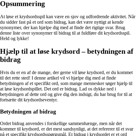
Opsummering
At løse et krydsordsspil kan være en sjov og udfordrende aktivitet. Når
du sidder fast på et ord som bidrag, kan det være nyttigt at kende
synonymer, der kan hjælpe dig med at finde det rigtige svar. Brug
denne liste over synonymer til bidrag til at fuldføre dit krydsordsspil.
Held og lykke!
Hjælp til at løse krydsord – betydningen af
bidrag
Hvis du er en af de mange, der gerne vil løse krydsord, er du kommet
til det rette sted! I denne artikel vil vi hjælpe dig med at finde
betydningen af et specifikt ord, som mange mennesker søger hjælp til
at løse krydsordspillet. Det ord er bidrag. Lad os dykke ned i
betydningen af dette ord og give dig den indsigt, du har brug for til at
fortsætte dit krydsordseventyr.
Betydningen af bidrag
Ordet bidrag anvendes i forskellige sammenhænge, men når det
kommer til krydsord, er det mest sandsynligt, at det refererer til et svar
på et specifikt krydsordsspørgsmål. Et bidrag i krydsordet er et ord