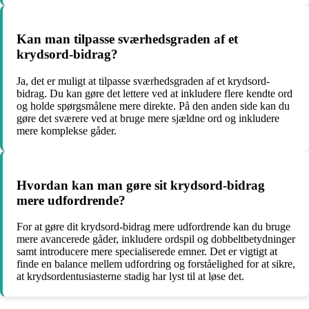
Kan man tilpasse sværhedsgraden af et
krydsord-bidrag?
Ja, det er muligt at tilpasse sværhedsgraden af et krydsord-
bidrag. Du kan gøre det lettere ved at inkludere flere kendte ord
og holde spørgsmålene mere direkte. På den anden side kan du
gøre det sværere ved at bruge mere sjældne ord og inkludere
mere komplekse gåder.
Hvordan kan man gøre sit krydsord-bidrag
mere udfordrende?
For at gøre dit krydsord-bidrag mere udfordrende kan du bruge
mere avancerede gåder, inkludere ordspil og dobbeltbetydninger
samt introducere mere specialiserede emner. Det er vigtigt at
finde en balance mellem udfordring og forståelighed for at sikre,
at krydsordentusiasterne stadig har lyst til at løse det.