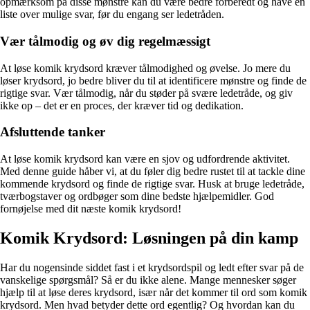
opmærksom på disse mønstre kan du være bedre forberedt og have en
liste over mulige svar, før du engang ser ledetråden.
Vær tålmodig og øv dig regelmæssigt
At løse komik krydsord kræver tålmodighed og øvelse. Jo mere du
løser krydsord, jo bedre bliver du til at identificere mønstre og finde de
rigtige svar. Vær tålmodig, når du støder på svære ledetråde, og giv
ikke op – det er en proces, der kræver tid og dedikation.
Afsluttende tanker
At løse komik krydsord kan være en sjov og udfordrende aktivitet.
Med denne guide håber vi, at du føler dig bedre rustet til at tackle dine
kommende krydsord og finde de rigtige svar. Husk at bruge ledetråde,
tværbogstaver og ordbøger som dine bedste hjælpemidler. God
fornøjelse med dit næste komik krydsord!
Komik Krydsord: Løsningen på din kamp
Har du nogensinde siddet fast i et krydsordspil og ledt efter svar på de
vanskelige spørgsmål? Så er du ikke alene. Mange mennesker søger
hjælp til at løse deres krydsord, især når det kommer til ord som komik
krydsord. Men hvad betyder dette ord egentlig? Og hvordan kan du