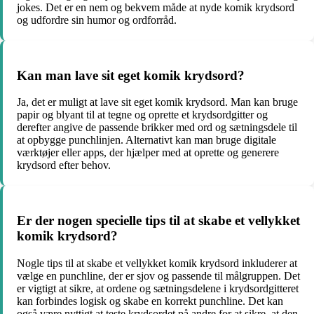
jokes. Det er en nem og bekvem måde at nyde komik krydsord
og udfordre sin humor og ordforråd.
Kan man lave sit eget komik krydsord?
Ja, det er muligt at lave sit eget komik krydsord. Man kan bruge
papir og blyant til at tegne og oprette et krydsordgitter og
derefter angive de passende brikker med ord og sætningsdele til
at opbygge punchlinjen. Alternativt kan man bruge digitale
værktøjer eller apps, der hjælper med at oprette og generere
krydsord efter behov.
Er der nogen specielle tips til at skabe et vellykket
komik krydsord?
Nogle tips til at skabe et vellykket komik krydsord inkluderer at
vælge en punchline, der er sjov og passende til målgruppen. Det
er vigtigt at sikre, at ordene og sætningsdelene i krydsordgitteret
kan forbindes logisk og skabe en korrekt punchline. Det kan
også være nyttigt at teste krydsordet på andre for at sikre, at den