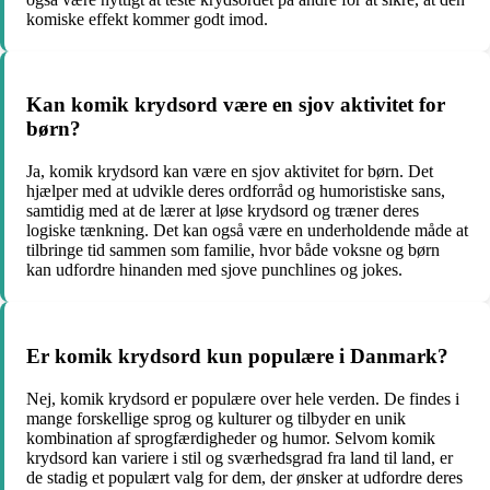
komiske effekt kommer godt imod.
Kan komik krydsord være en sjov aktivitet for
børn?
Ja, komik krydsord kan være en sjov aktivitet for børn. Det
hjælper med at udvikle deres ordforråd og humoristiske sans,
samtidig med at de lærer at løse krydsord og træner deres
logiske tænkning. Det kan også være en underholdende måde at
tilbringe tid sammen som familie, hvor både voksne og børn
kan udfordre hinanden med sjove punchlines og jokes.
Er komik krydsord kun populære i Danmark?
Nej, komik krydsord er populære over hele verden. De findes i
mange forskellige sprog og kulturer og tilbyder en unik
kombination af sprogfærdigheder og humor. Selvom komik
krydsord kan variere i stil og sværhedsgrad fra land til land, er
de stadig et populært valg for dem, der ønsker at udfordre deres