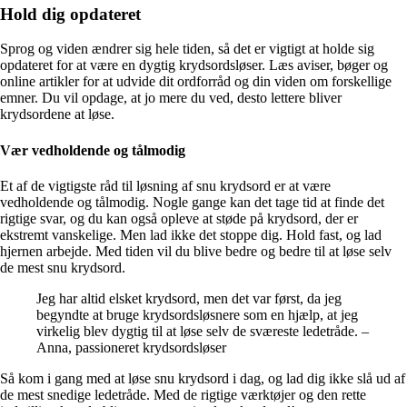
Hold dig opdateret
Sprog og viden ændrer sig hele tiden, så det er vigtigt at holde sig
opdateret for at være en dygtig krydsordsløser. Læs aviser, bøger og
online artikler for at udvide dit ordforråd og din viden om forskellige
emner. Du vil opdage, at jo mere du ved, desto lettere bliver
krydsordene at løse.
Vær vedholdende og tålmodig
Et af de vigtigste råd til løsning af snu krydsord er at være
vedholdende og tålmodig. Nogle gange kan det tage tid at finde det
rigtige svar, og du kan også opleve at støde på krydsord, der er
ekstremt vanskelige. Men lad ikke det stoppe dig. Hold fast, og lad
hjernen arbejde. Med tiden vil du blive bedre og bedre til at løse selv
de mest snu krydsord.
Jeg har altid elsket krydsord, men det var først, da jeg
begyndte at bruge krydsordsløsnere som en hjælp, at jeg
virkelig blev dygtig til at løse selv de sværeste ledetråde. –
Anna, passioneret krydsordsløser
Så kom i gang med at løse snu krydsord i dag, og lad dig ikke slå ud af
de mest snedige ledetråde. Med de rigtige værktøjer og den rette