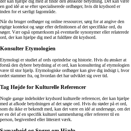
der kan hjælpe dig med at finde den ønskede betydning. Det kan være
en god idé at se efter specialiserede ordbøger, hvis dit krydsord er
inden for et særligt fagområde.
Når du bruger ordbøger og online ressourcer, sørg for at angive den
rigtige kontekst og søge efter definitionen af det specifikke ord, du
søger. Vær også opmærksom på eventuelle synonymer eller relaterede
ord, der kan hjælpe dig med at fuldføre dit krydsord.
Konsulter Etymologien
Etymologi er studiet af ords oprindelse og historie. Hvis du ønsker at
forstå den dybere betydning af et ord, kan konsultering af etymologien
være til stor hjælp. Etymologiske ordbøger kan give dig indsigt i, hvor
ordet stammer fra, og hvordan det har udviklet sig over tid.
Tag Højde for Kulturelle Referencer
Nogle gange indeholder krydsord kulturelle referencer, der kan hjælpe
med at afkode betydningen af det søgte ord. Hvis du støder på et ord,
som du ikke er bekendt med, kan det være en idé at undersøge, om det
er en del af en specifik kulturel sammenhæng eller refererer til en
person, begivenhed eller litterært værk.
Samarbejd og Spørg om Hjælp