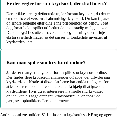
Er der regler for snu krydsord, der skal følges?
Der er ikke strengt definerede regler for snu krydsord, da det er
en modificeret version af almindelige krydsord. Du kan tilpasse
og ændre reglerne efter dine egne præferencer og behov. Sørg
dog for at holde spillet udfordrende, men stadig muligt at løse.
Du kan også beslutte at have en tidsbegrænsning eller tilføje
ekstra sværhedsgrader, så det passer til forskellige niveauer af
krydsordspillere.
Kan man spille snu krydsord online?
Ja, der er mange muligheder for at spille snu krydsord online.
Der findes flere krydsordhjemmesider og apps, der tilbyder snu
krydsordspil. Nogle af disse platforme har endda mulighed for
at konkurrere mod andre spillere eller få hjælp til at løse snu
krydsordene. Hvis du er interesseret i at spille snu krydsord
online, kan du søge efter snu krydsordsspil eller apps i de
gængse appbutikker eller på internettet.
Andre populære artikler:
Sådan løser du krydsordsspil: Bog og agern