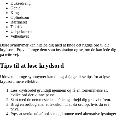
Duksedreng
Genial
Klog
Opfindsom
Raffineret
Taktisk
Udspekuleret
Velbegavet
Disse synonymer kan hjælpe dig med at finde det rigtige ord til dit
krydsord. Prøv at bruge dem som inspiration og se, om de kan lede dig
på rette vej.
Tips til at løse krydsord
Udover at bruge synonymer kan du også følge disse tips for at løse
krydsord mere effektivt:
Læs krydsordet grundigt igennem og få en fornemmelse af,
hvilke ord der kunne passe.
Start med de nemmeste ledetråde og arbejd dig gradvist frem.
Brug en ordbog eller et leksikon til at slå ord op, hvis du er i
tvivl.
Prøv at tænke ud af boksen og komme med alternative løsninger.