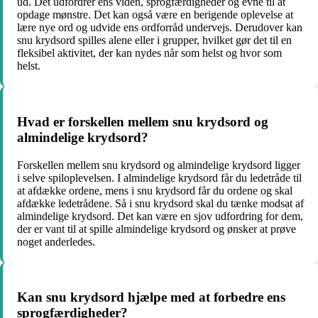
ud. Det udfordrer ens viden, sprogfærdigheder og evne til at
opdage mønstre. Det kan også være en berigende oplevelse at
lære nye ord og udvide ens ordforråd undervejs. Derudover kan
snu krydsord spilles alene eller i grupper, hvilket gør det til en
fleksibel aktivitet, der kan nydes når som helst og hvor som
helst.
Hvad er forskellen mellem snu krydsord og
almindelige krydsord?
Forskellen mellem snu krydsord og almindelige krydsord ligger
i selve spiloplevelsen. I almindelige krydsord får du ledetråde til
at afdække ordene, mens i snu krydsord får du ordene og skal
afdække ledetrådene. Så i snu krydsord skal du tænke modsat af
almindelige krydsord. Det kan være en sjov udfordring for dem,
der er vant til at spille almindelige krydsord og ønsker at prøve
noget anderledes.
Kan snu krydsord hjælpe med at forbedre ens
sprogfærdigheder?