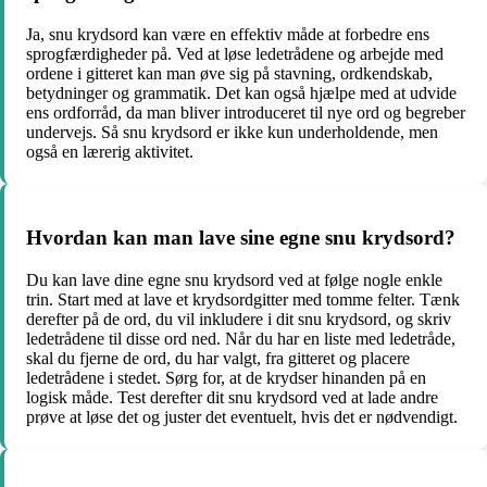
Ja, snu krydsord kan være en effektiv måde at forbedre ens
sprogfærdigheder på. Ved at løse ledetrådene og arbejde med
ordene i gitteret kan man øve sig på stavning, ordkendskab,
betydninger og grammatik. Det kan også hjælpe med at udvide
ens ordforråd, da man bliver introduceret til nye ord og begreber
undervejs. Så snu krydsord er ikke kun underholdende, men
også en lærerig aktivitet.
Hvordan kan man lave sine egne snu krydsord?
Du kan lave dine egne snu krydsord ved at følge nogle enkle
trin. Start med at lave et krydsordgitter med tomme felter. Tænk
derefter på de ord, du vil inkludere i dit snu krydsord, og skriv
ledetrådene til disse ord ned. Når du har en liste med ledetråde,
skal du fjerne de ord, du har valgt, fra gitteret og placere
ledetrådene i stedet. Sørg for, at de krydser hinanden på en
logisk måde. Test derefter dit snu krydsord ved at lade andre
prøve at løse det og juster det eventuelt, hvis det er nødvendigt.