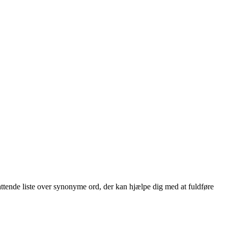
mfattende liste over synonyme ord, der kan hjælpe dig med at fuldføre