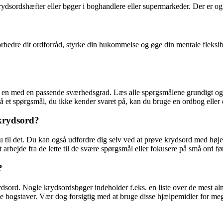
rydsordshæfter eller bøger i boghandlere eller supermarkeder. Der er 
rbedre dit ordforråd, styrke din hukommelse og øge din mentale fleksib
Vælg en med en passende sværhedsgrad. Læs alle spørgsmålene grundigt og 
på et spørgsmål, du ikke kender svaret på, kan du bruge en ordbog eller 
 krydsord?
du til det. Du kan også udfordre dig selv ved at prøve krydsord med høj
t arbejde fra de lette til de svære spørgsmål eller fokusere på små ord før
?
rydsord. Nogle krydsordsbøger indeholder f.eks. en liste over de mest a
tte bogstaver. Vær dog forsigtig med at bruge disse hjælpemidler for m