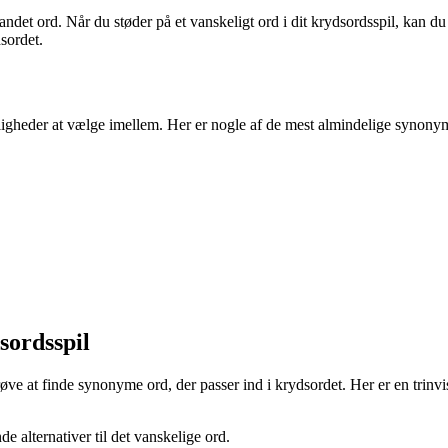
det ord. Når du støder på et vanskeligt ord i dit krydsordsspil, kan du 
dsordet.
ligheder at vælge imellem. Her er nogle af de mest almindelige synony
sordsspil
røve at finde synonyme ord, der passer ind i krydsordet. Her er en trinv
 alternativer til det vanskelige ord.