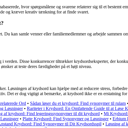
abaserede, hvor spørgsmålene og svarene relaterer sig til et bestemt emn
e og kræver kreativ tænkning for at finde svaret.
t?
. Du kan samle venner eller familiemedlemmer og arbejde sammen om at 
g i verden. Disse konkurrencer tiltrækker krydsordseksperter, der konku
nsker at teste deres færdigheder på et højt niveau.
sker. Løsningen af krydsord kan hjælpe med at reducere stress, forbedr
. Det er dog vigtigt at bemærke, at krydsord ikke er en erstatning for p
lrelaterede Ord
•
Sådan løser du et krydsord: Find synonymer til rulam
og Løsninger
•
Rariteter i Krydsord: En Omfattende Guide til at Løse K
g af krydsord: Find legeringssynonymer til dit krydsord
•
Mi Krydsord:
 Løsninger
•
Platte Krydsord: Find Synonymer og Løsninger
•
Erbium k
nstand Krydsord: Find Synonymer til Dit Krydsordsspil
•
Løsning af 