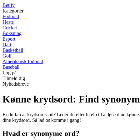
B
etify
Kategorier
Fodbold
Heste
Cricket
Boksning
Esport
Dart
Basketball
Golf
Amerikansk fodbold
Baseball
Log på
Tilmeld dig
Nyhedsbreve
Kønne krydsord: Find synonyme 
Er du fan af krydsordsspil? Leder du efter hjælp til at løse dine kønne
dine krydsord. Så lad os komme i gang!
Hvad er synonyme ord?