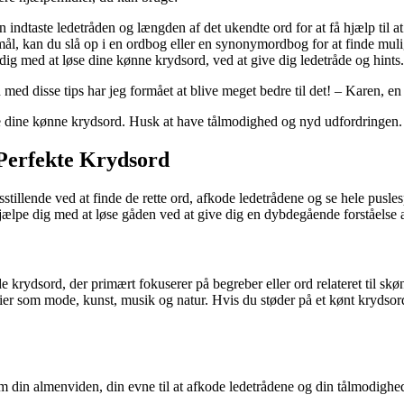
ndtaste ledetråden og længden af det ukendte ord for at få hjælp til at 
, kan du slå op i en ordbog eller en synonymordbog for at finde muli
ig med at løse dine kønne krydsord, ved at give dig ledetråde og hints.
med disse tips har jeg formået at blive meget bedre til det! – Karen, en
se dine kønne krydsord. Husk at have tålmodighed og nyd udfordringen. J
 Perfekte Krydsord
stillende ved at finde de rette ord, afkode ledetrådene og se hele pusles
an hjælpe dig med at løse gåden ved at give dig en dybdegående forståels
e krydsord, der primært fokuserer på begreber eller ord relateret til sk
ier som mode, kunst, musik og natur. Hvis du støder på et kønt krydsord i
 din almenviden, din evne til at afkode ledetrådene og din tålmodighed.