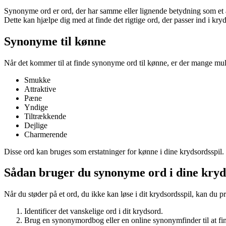
Synonyme ord er ord, der har samme eller lignende betydning som et an
Dette kan hjælpe dig med at finde det rigtige ord, der passer ind i kry
Synonyme til kønne
Når det kommer til at finde synonyme ord til kønne, er der mange mu
Smukke
Attraktive
Pæne
Yndige
Tiltrækkende
Dejlige
Charmerende
Disse ord kan bruges som erstatninger for kønne i dine krydsordsspil.
Sådan bruger du synonyme ord i dine kryd
Når du støder på et ord, du ikke kan løse i dit krydsordsspil, kan du p
Identificer det vanskelige ord i dit krydsord.
Brug en synonymordbog eller en online synonymfinder til at finde