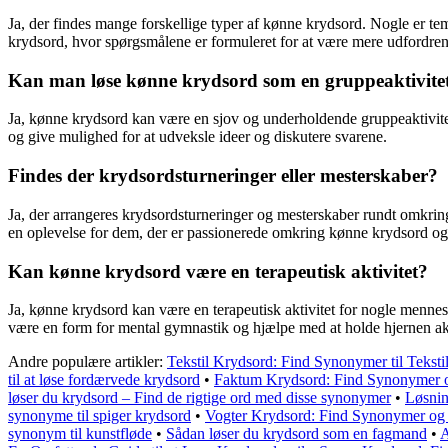
Ja, der findes mange forskellige typer af kønne krydsord. Nogle er tem
krydsord, hvor spørgsmålene er formuleret for at være mere udfordrend
Kan man løse kønne krydsord som en gruppeaktivite
Ja, kønne krydsord kan være en sjov og underholdende gruppeaktivitet
og give mulighed for at udveksle ideer og diskutere svarene.
Findes der krydsordsturneringer eller mesterskaber?
Ja, der arrangeres krydsordsturneringer og mesterskaber rundt omkrin
en oplevelse for dem, der er passionerede omkring kønne krydsord og ø
Kan kønne krydsord være en terapeutisk aktivitet?
Ja, kønne krydsord kan være en terapeutisk aktivitet for nogle menne
være en form for mental gymnastik og hjælpe med at holde hjernen aktiv
Andre populære artikler:
Tekstil Krydsord: Find Synonymer til Teksti
til at løse fordærvede krydsord
•
Faktum Krydsord: Find Synonymer 
løser du krydsord – Find de rigtige ord med disse synonymer
•
Løsnin
synonyme til spiger krydsord
•
Vogter Krydsord: Find Synonymer og
synonym til kunstfløde
•
Sådan løser du krydsord som en fagmand
•
A