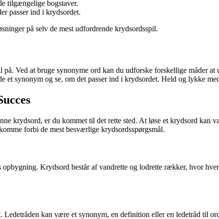
de tilgængelige bogstaver.
der passer ind i krydsordet.
sninger på selv de mest udfordrende krydsordsspil.
il på. Ved at bruge synonyme ord kan du udforske forskellige måder at
inde et synonym og se, om det passer ind i krydsordet. Held og lykke me
Succes
kønne krydsord, er du kommet til det rette sted. At løse et krydsord kan
il at komme forbi de mest besværlige krydsordsspørgsmål.
ets opbygning. Krydsord består af vandrette og lodrette rækker, hvor hver
. Ledetråden kan være et synonym, en definition eller en ledetråd til ord