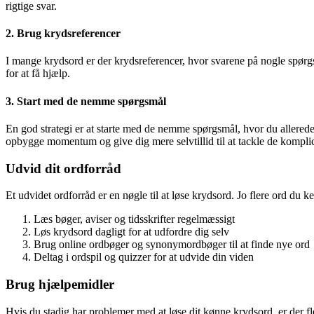
rigtige svar.
2. Brug krydsreferencer
I mange krydsord er der krydsreferencer, hvor svarene på nogle spør
for at få hjælp.
3. Start med de nemme spørgsmål
En god strategi er at starte med de nemme spørgsmål, hvor du allerede
opbygge momentum og give dig mere selvtillid til at tackle de kompli
Udvid dit ordforråd
Et udvidet ordforråd er en nøgle til at løse krydsord. Jo flere ord du ken
Læs bøger, aviser og tidsskrifter regelmæssigt
Løs krydsord dagligt for at udfordre dig selv
Brug online ordbøger og synonymordbøger til at finde nye ord
Deltag i ordspil og quizzer for at udvide din viden
Brug hjælpemidler
Hvis du stadig har problemer med at løse dit kønne krydsord, er der f