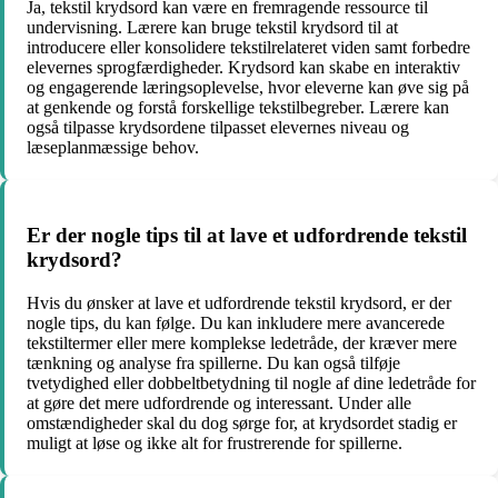
Ja, tekstil krydsord kan være en fremragende ressource til
undervisning. Lærere kan bruge tekstil krydsord til at
introducere eller konsolidere tekstilrelateret viden samt forbedre
elevernes sprogfærdigheder. Krydsord kan skabe en interaktiv
og engagerende læringsoplevelse, hvor eleverne kan øve sig på
at genkende og forstå forskellige tekstilbegreber. Lærere kan
også tilpasse krydsordene tilpasset elevernes niveau og
læseplanmæssige behov.
Er der nogle tips til at lave et udfordrende tekstil
krydsord?
Hvis du ønsker at lave et udfordrende tekstil krydsord, er der
nogle tips, du kan følge. Du kan inkludere mere avancerede
tekstiltermer eller mere komplekse ledetråde, der kræver mere
tænkning og analyse fra spillerne. Du kan også tilføje
tvetydighed eller dobbeltbetydning til nogle af dine ledetråde for
at gøre det mere udfordrende og interessant. Under alle
omstændigheder skal du dog sørge for, at krydsordet stadig er
muligt at løse og ikke alt for frustrerende for spillerne.