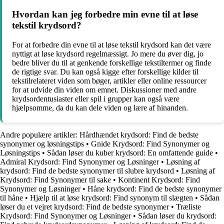
Hvordan kan jeg forbedre min evne til at løse
tekstil krydsord?
For at forbedre din evne til at løse tekstil krydsord kan det være
nyttigt at løse krydsord regelmæssigt. Jo mere du øver dig, jo
bedre bliver du til at genkende forskellige tekstiltermer og finde
de rigtige svar. Du kan også kigge efter forskellige kilder til
tekstilrelateret viden som bøger, artikler eller online ressourcer
for at udvide din viden om emnet. Diskussioner med andre
krydsordentusiaster eller spil i grupper kan også være
hjælpsomme, da du kan dele viden og lære af hinanden.
Andre populære artikler:
Hårdhændet krydsord: Find de bedste
synonymer og løsningstips
•
Gnide Krydsord: Find Synonymer og
Løsningstips
•
Sådan løser du kuber krydsord: En omfattende guide
•
Admiral Krydsord: Find Synonymer og Løsninger
•
Løsning af
krydsord: Find de bedste synonymer til slubre krydsord
•
Løsning af
Krydsord: Find Synonymer til sake
•
Kontinent Krydsord: Find
Synonymer og Løsninger
•
Håne krydsord: Find de bedste synonymer
til håne
•
Hjælp til at løse krydsord: Find synonym til slægten
•
Sådan
løser du et vejret krydsord: Find de bedste synonymer
•
Træliste
Krydsord: Find Synonymer og Løsninger
•
Sådan løser du krydsord: