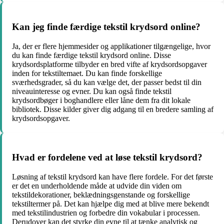
Kan jeg finde færdige tekstil krydsord online?
Ja, der er flere hjemmesider og applikationer tilgængelige, hvor
du kan finde færdige tekstil krydsord online. Disse
krydsordsplatforme tilbyder en bred vifte af krydsordsopgaver
inden for tekstiltemaet. Du kan finde forskellige
sværhedsgrader, så du kan vælge det, der passer bedst til din
niveauinteresse og evner. Du kan også finde tekstil
krydsordbøger i boghandlere eller låne dem fra dit lokale
bibliotek. Disse kilder giver dig adgang til en bredere samling af
krydsordsopgaver.
Hvad er fordelene ved at løse tekstil krydsord?
Løsning af tekstil krydsord kan have flere fordele. For det første
er det en underholdende måde at udvide din viden om
tekstildekorationer, beklædningsgenstande og forskellige
tekstiltermer på. Det kan hjælpe dig med at blive mere bekendt
med tekstilindustrien og forbedre din vokabular i processen.
Derudover kan det styrke din evne til at tænke analytisk og