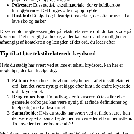
Polyester:
Et syntetisk tekstilmateriale, der er holdbart og
hurtigtørrende. Det bruges ofte i tøj og møbler.
Ruskind:
Et blødt og luksuriøst materiale, der ofte bruges til at
lave sko og tasker.
Disse er blot nogle eksempler på tekstilrelaterede ord, du kan støde på i
krydsord. Det er vigtigt at huske, at der kan være andre muligheder
afhængigt af konteksten og længden af det ord, du leder efter.
Tip til at løse tekstilrelaterede krydsord
Hvis du stadig har svært ved at løse et tekstil krydsord, kan her er
nogle tips, der kan hjælpe dig:
Få hint:
Hvis du er i tvivl om betydningen af et tekstilrelateret
ord, kan det være nyttigt at kigge efter hint i de andre krydsede
ord i krydsordet.
Brug en ordbog:
En ordbog, der fokuserer på tekstiler eller
generelle ordbøger, kan være nyttig til at finde definitioner og
hjælpe dig med at løse ordet.
Samarbejde:
Hvis du stadig har svært ved at finde svaret, kan
det være sjovt at samarbejde med en ven eller et familiemedlem.
To hoveder tænker bedre end ét!
Med disse tips og en god portion tålmodighed er du godt på vej til at