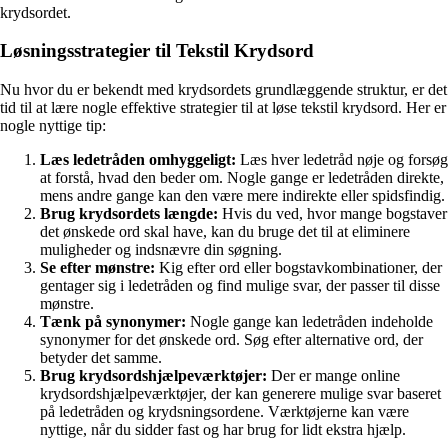
krydsordet.
Løsningsstrategier til Tekstil Krydsord
Nu hvor du er bekendt med krydsordets grundlæggende struktur, er det
tid til at lære nogle effektive strategier til at løse tekstil krydsord. Her er
nogle nyttige tip:
Læs ledetråden omhyggeligt:
Læs hver ledetråd nøje og forsøg
at forstå, hvad den beder om. Nogle gange er ledetråden direkte,
mens andre gange kan den være mere indirekte eller spidsfindig.
Brug krydsordets længde:
Hvis du ved, hvor mange bogstaver
det ønskede ord skal have, kan du bruge det til at eliminere
muligheder og indsnævre din søgning.
Se efter mønstre:
Kig efter ord eller bogstavkombinationer, der
gentager sig i ledetråden og find mulige svar, der passer til disse
mønstre.
Tænk på synonymer:
Nogle gange kan ledetråden indeholde
synonymer for det ønskede ord. Søg efter alternative ord, der
betyder det samme.
Brug krydsordshjælpeværktøjer:
Der er mange online
krydsordshjælpeværktøjer, der kan generere mulige svar baseret
på ledetråden og krydsningsordene. Værktøjerne kan være
nyttige, når du sidder fast og har brug for lidt ekstra hjælp.