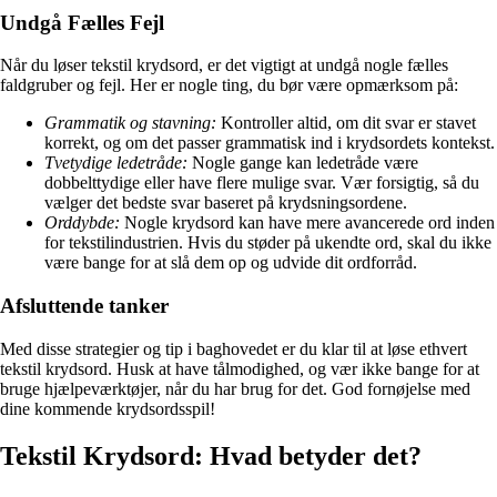
Undgå Fælles Fejl
Når du løser tekstil krydsord, er det vigtigt at undgå nogle fælles
faldgruber og fejl. Her er nogle ting, du bør være opmærksom på:
Grammatik og stavning:
Kontroller altid, om dit svar er stavet
korrekt, og om det passer grammatisk ind i krydsordets kontekst.
Tvetydige ledetråde:
Nogle gange kan ledetråde være
dobbelttydige eller have flere mulige svar. Vær forsigtig, så du
vælger det bedste svar baseret på krydsningsordene.
Orddybde:
Nogle krydsord kan have mere avancerede ord inden
for tekstilindustrien. Hvis du støder på ukendte ord, skal du ikke
være bange for at slå dem op og udvide dit ordforråd.
Afsluttende tanker
Med disse strategier og tip i baghovedet er du klar til at løse ethvert
tekstil krydsord. Husk at have tålmodighed, og vær ikke bange for at
bruge hjælpeværktøjer, når du har brug for det. God fornøjelse med
dine kommende krydsordsspil!
Tekstil Krydsord: Hvad betyder det?