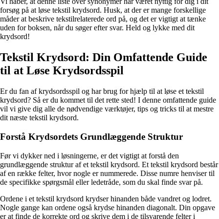
Vi håber, at denne liste over synonymer har været nyttig for dig i dit
forsøg på at løse tekstil krydsord. Husk, at der er mange forskellige
måder at beskrive tekstilrelaterede ord på, og det er vigtigt at tænke
uden for boksen, når du søger efter svar. Held og lykke med dit
krydsord!
Tekstil Krydsord: Din Omfattende Guide
til at Løse Krydsordsspil
Er du fan af krydsordsspil og har brug for hjælp til at løse et tekstil
krydsord? Så er du kommet til det rette sted! I denne omfattende guide
vil vi give dig alle de nødvendige værktøjer, tips og tricks til at mestre
dit næste tekstil krydsord.
Forstå Krydsordets Grundlæggende Struktur
Før vi dykker ned i løsningerne, er det vigtigt at forstå den
grundlæggende struktur af et tekstil krydsord. Et tekstil krydsord består
af en række felter, hvor nogle er nummerede. Disse numre henviser til
de specifikke spørgsmål eller ledetråde, som du skal finde svar på.
Ordene i et tekstil krydsord krydser hinanden både vandret og lodret.
Nogle gange kan ordene også krydse hinanden diagonalt. Din opgave
er at finde de korrekte ord og skrive dem i de tilsvarende felter i