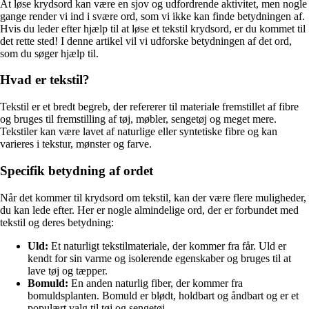
At løse krydsord kan være en sjov og udfordrende aktivitet, men nogle
gange render vi ind i svære ord, som vi ikke kan finde betydningen af.
Hvis du leder efter hjælp til at løse et tekstil krydsord, er du kommet til
det rette sted! I denne artikel vil vi udforske betydningen af det ord,
som du søger hjælp til.
Hvad er tekstil?
Tekstil er et bredt begreb, der refererer til materiale fremstillet af fibre
og bruges til fremstilling af tøj, møbler, sengetøj og meget mere.
Tekstiler kan være lavet af naturlige eller syntetiske fibre og kan
varieres i tekstur, mønster og farve.
Specifik betydning af ordet
Når det kommer til krydsord om tekstil, kan der være flere muligheder,
du kan lede efter. Her er nogle almindelige ord, der er forbundet med
tekstil og deres betydning:
Uld:
Et naturligt tekstilmateriale, der kommer fra får. Uld er
kendt for sin varme og isolerende egenskaber og bruges til at
lave tøj og tæpper.
Bomuld:
En anden naturlig fiber, der kommer fra
bomuldsplanten. Bomuld er blødt, holdbart og åndbart og er et
populært valg til tøj og sengetøj.