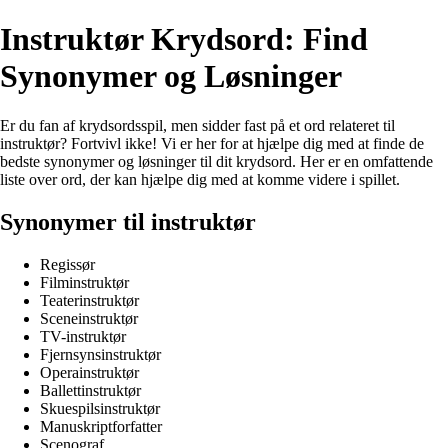
Instruktør Krydsord: Find
Synonymer og Løsninger
Er du fan af krydsordsspil, men sidder fast på et ord relateret til
instruktør? Fortvivl ikke! Vi er her for at hjælpe dig med at finde de
bedste synonymer og løsninger til dit krydsord. Her er en omfattende
liste over ord, der kan hjælpe dig med at komme videre i spillet.
Synonymer til instruktør
Regissør
Filminstruktør
Teaterinstruktør
Sceneinstruktør
TV-instruktør
Fjernsynsinstruktør
Operainstruktør
Ballettinstruktør
Skuespilsinstruktør
Manuskriptforfatter
Scenograf