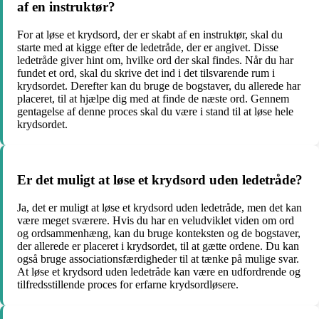
af en instruktør?
For at løse et krydsord, der er skabt af en instruktør, skal du
starte med at kigge efter de ledetråde, der er angivet. Disse
ledetråde giver hint om, hvilke ord der skal findes. Når du har
fundet et ord, skal du skrive det ind i det tilsvarende rum i
krydsordet. Derefter kan du bruge de bogstaver, du allerede har
placeret, til at hjælpe dig med at finde de næste ord. Gennem
gentagelse af denne proces skal du være i stand til at løse hele
krydsordet.
Er det muligt at løse et krydsord uden ledetråde?
Ja, det er muligt at løse et krydsord uden ledetråde, men det kan
være meget sværere. Hvis du har en veludviklet viden om ord
og ordsammenhæng, kan du bruge konteksten og de bogstaver,
der allerede er placeret i krydsordet, til at gætte ordene. Du kan
også bruge associationsfærdigheder til at tænke på mulige svar.
At løse et krydsord uden ledetråde kan være en udfordrende og
tilfredsstillende proces for erfarne krydsordløsere.