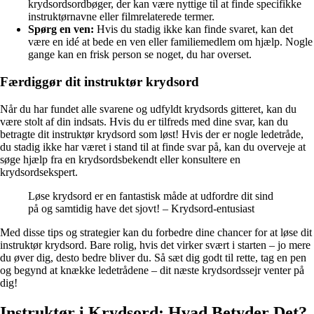
krydsordsordbøger, der kan være nyttige til at finde specifikke
instruktørnavne eller filmrelaterede termer.
Spørg en ven:
Hvis du stadig ikke kan finde svaret, kan det
være en idé at bede en ven eller familiemedlem om hjælp. Nogle
gange kan en frisk person se noget, du har overset.
Færdiggør dit instruktør krydsord
Når du har fundet alle svarene og udfyldt krydsords gitteret, kan du
være stolt af din indsats. Hvis du er tilfreds med dine svar, kan du
betragte dit instruktør krydsord som løst! Hvis der er nogle ledetråde,
du stadig ikke har været i stand til at finde svar på, kan du overveje at
søge hjælp fra en krydsordsbekendt eller konsultere en
krydsordsekspert.
Løse krydsord er en fantastisk måde at udfordre dit sind
på og samtidig have det sjovt! – Krydsord-entusiast
Med disse tips og strategier kan du forbedre dine chancer for at løse dit
instruktør krydsord. Bare rolig, hvis det virker svært i starten – jo mere
du øver dig, desto bedre bliver du. Så sæt dig godt til rette, tag en pen
og begynd at knække ledetrådene – dit næste krydsordssejr venter på
dig!
Instruktør i Krydsord: Hvad Betyder Det?