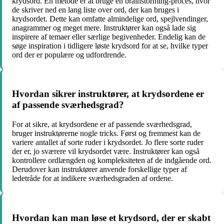
krydsord. En metode er at bruge en brainstorming-proces, hvor
de skriver ned en lang liste over ord, der kan bruges i
krydsordet. Dette kan omfatte almindelige ord, spejlvendinger,
anagrammer og meget mere. Instruktører kan også lade sig
inspirere af temaer eller særlige begivenheder. Endelig kan de
søge inspiration i tidligere løste krydsord for at se, hvilke typer
ord der er populære og udfordrende.
Hvordan sikrer instruktører, at krydsordene er
af passende sværhedsgrad?
For at sikre, at krydsordene er af passende sværhedsgrad,
bruger instruktørerne nogle tricks. Først og fremmest kan de
variere antallet af sorte ruder i krydsordet. Jo flere sorte ruder
der er, jo sværere vil krydsordet være. Instruktører kan også
kontrollere ordlængden og kompleksiteten af de indgående ord.
Derudover kan instruktører anvende forskellige typer af
ledetråde for at indikere sværhedsgraden af ordene.
Hvordan kan man løse et krydsord, der er skabt