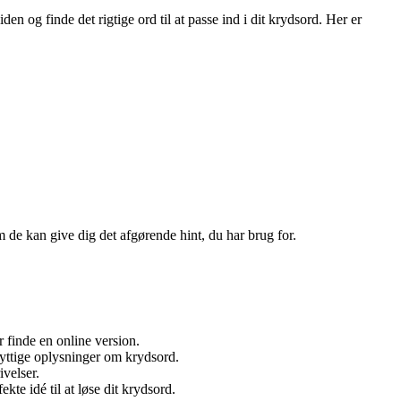
 og finde det rigtige ord til at passe ind i dit krydsord. Her er
 de kan give dig det afgørende hint, du har brug for.
 finde en online version.
yttige oplysninger om krydsord.
ivelser.
te idé til at løse dit krydsord.