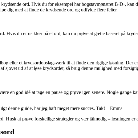
e krydsende ord. Hvis du for eksempel har bogstavmønstret B-D-, kan du
e dig med at finde de krydsende ord og udfylde flere felter.
rd. Hvis du er usikker på et ord, kan du prøve at gætte baseret på kryd
bog eller et krydsordopslagsværk til at finde den rigtige løsning. Der e
af sjovet ud af at løse krydsordet, så brug denne mulighed med forsigti
 være en god idé at tage en pause og prøve igen senere. Nogle gange kan e
e fulgt denne guide, har jeg haft meget mere succes. Tak! – Emma
ord. Husk at prøve forskellige strategier og vær tålmodig – løsningen er 
dsord