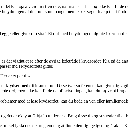
et kan også være frustrerende, når man står fast og ikke kan finde den r
ske betydningen af det ord, som mange mennesker søger hjælp til at finde
ge eller give som straf. Et ord med betydningen idømte i krydsord kan d
 er det vigtigt at se efter de øvrige ledetråde i krydsordet. Kig på de a
asser ind i krydsordets gitter.
Her er et par tips:
der krydser med dit idømte ord. Disse tværsreferencer kan give dig vigti
dømte ord, men ikke kan finde ud af betydningen, kan du prøve at bruge
problemer med at løse krydsordet, kan du bede en ven eller familiemedle
, og det er okay at få hjælp undervejs. Brug disse tip og strategier til at
 artikel lykkedes det mig endelig at finde den rigtige løsning. Tak! – 