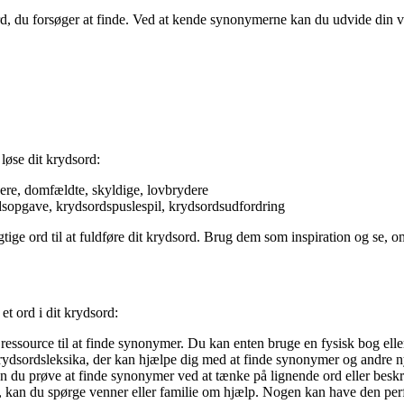
 du forsøger at finde. Ved at kende synonymerne kan du udvide din viden
løse dit krydsord:
ydere, domfældte, skyldige, lovbrydere
dsopgave, krydsordspuslespil, krydsordsudfordring
ge ord til at fuldføre dit krydsord. Brug dem som inspiration og se, om
et ord i dit krydsord:
essource til at finde synonymer. Du kan enten bruge en fysisk bog eller
rydsordsleksika, der kan hjælpe dig med at finde synonymer og andre n
an du prøve at finde synonymer ved at tænke på lignende ord eller beskr
 kan du spørge venner eller familie om hjælp. Nogen kan have den perfek