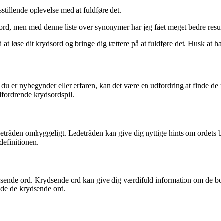
sstillende oplevelse med at fuldføre det.
ydsord, men med denne liste over synonymer har jeg fået meget bedre resu
at løse dit krydsord og bringe dig tættere på at fuldføre det. Husk at h
du er nybegynder eller erfaren, kan det være en udfordring at finde de 
udfordrende krydsordspil.
ledetråden omhyggeligt. Ledetråden kan give dig nyttige hints om ordets
definitionen.
krydsende ord. Krydsende ord kan give dig værdifuld information om de bog
finde de krydsende ord.