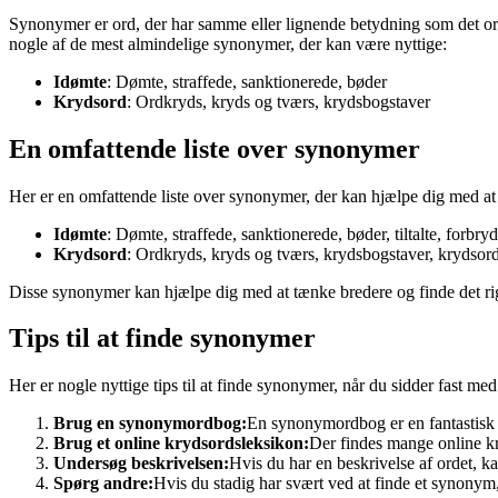
Synonymer er ord, der har samme eller lignende betydning som det ord,
nogle af de mest almindelige synonymer, der kan være nyttige:
Idømte
: Dømte, straffede, sanktionerede, bøder
Krydsord
: Ordkryds, kryds og tværs, krydsbogstaver
En omfattende liste over synonymer
Her er en omfattende liste over synonymer, der kan hjælpe dig med at 
Idømte
: Dømte, straffede, sanktionerede, bøder, tiltalte, forbr
Krydsord
: Ordkryds, kryds og tværs, krydsbogstaver, krydsor
Disse synonymer kan hjælpe dig med at tænke bredere og finde det rigti
Tips til at finde synonymer
Her er nogle nyttige tips til at finde synonymer, når du sidder fast med 
Brug en synonymordbog:
En synonymordbog er en fantastisk r
Brug et online krydsordsleksikon:
Der findes mange online k
Undersøg beskrivelsen:
Hvis du har en beskrivelse af ordet, k
Spørg andre:
Hvis du stadig har svært ved at finde et synonym,