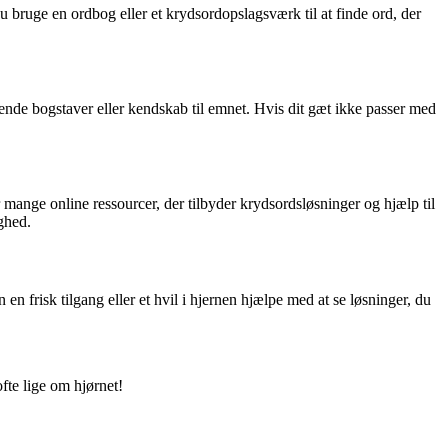
 bruge en ordbog eller et krydsordopslagsværk til at finde ord, der
sende bogstaver eller kendskab til emnet. Hvis dit gæt ikke passer med
r mange online ressourcer, der tilbyder krydsordsløsninger og hjælp til
ghed.
n frisk tilgang eller et hvil i hjernen hjælpe med at se løsninger, du
ofte lige om hjørnet!