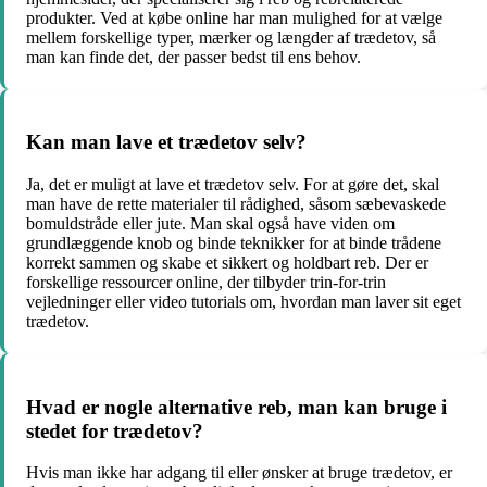
produkter. Ved at købe online har man mulighed for at vælge
mellem forskellige typer, mærker og længder af trædetov, så
man kan finde det, der passer bedst til ens behov.
Kan man lave et trædetov selv?
Ja, det er muligt at lave et trædetov selv. For at gøre det, skal
man have de rette materialer til rådighed, såsom sæbevaskede
bomuldstråde eller jute. Man skal også have viden om
grundlæggende knob og binde teknikker for at binde trådene
korrekt sammen og skabe et sikkert og holdbart reb. Der er
forskellige ressourcer online, der tilbyder trin-for-trin
vejledninger eller video tutorials om, hvordan man laver sit eget
trædetov.
Hvad er nogle alternative reb, man kan bruge i
stedet for trædetov?
Hvis man ikke har adgang til eller ønsker at bruge trædetov, er