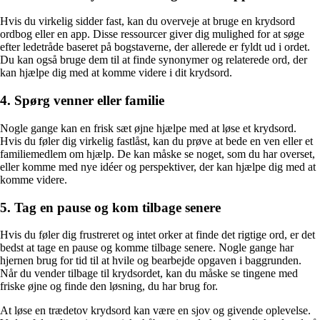
Hvis du virkelig sidder fast, kan du overveje at bruge en krydsord
ordbog eller en app. Disse ressourcer giver dig mulighed for at søge
efter ledetråde baseret på bogstaverne, der allerede er fyldt ud i ordet.
Du kan også bruge dem til at finde synonymer og relaterede ord, der
kan hjælpe dig med at komme videre i dit krydsord.
4. Spørg venner eller familie
Nogle gange kan en frisk sæt øjne hjælpe med at løse et krydsord.
Hvis du føler dig virkelig fastlåst, kan du prøve at bede en ven eller et
familiemedlem om hjælp. De kan måske se noget, som du har overset,
eller komme med nye idéer og perspektiver, der kan hjælpe dig med at
komme videre.
5. Tag en pause og kom tilbage senere
Hvis du føler dig frustreret og intet orker at finde det rigtige ord, er det
bedst at tage en pause og komme tilbage senere. Nogle gange har
hjernen brug for tid til at hvile og bearbejde opgaven i baggrunden.
Når du vender tilbage til krydsordet, kan du måske se tingene med
friske øjne og finde den løsning, du har brug for.
At løse en trædetov krydsord kan være en sjov og givende oplevelse.