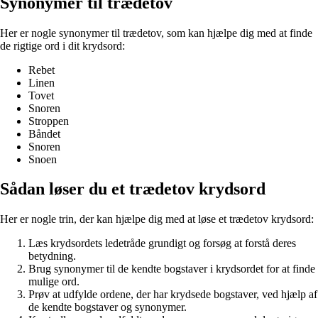
Synonymer til trædetov
Her er nogle synonymer til trædetov, som kan hjælpe dig med at finde
de rigtige ord i dit krydsord:
Rebet
Linen
Tovet
Snoren
Stroppen
Båndet
Snoren
Snoen
Sådan løser du et trædetov krydsord
Her er nogle trin, der kan hjælpe dig med at løse et trædetov krydsord:
Læs krydsordets ledetråde grundigt og forsøg at forstå deres
betydning.
Brug synonymer til de kendte bogstaver i krydsordet for at finde
mulige ord.
Prøv at udfylde ordene, der har krydsede bogstaver, ved hjælp af
de kendte bogstaver og synonymer.