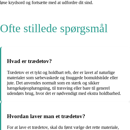
løse krydsord og fortsætte med at udfordre dit sind.
Ofte stillede spørgsmål
Hvad er trædetov?
Trædetov er et tykt og holdbart reb, der er lavet af naturlige
materialer som sæbevaskede og fnuggede bomuldstråde eller
jute. Det anvendes normalt som en stærk og sikker
hængekøjeophængning, til træsving eller bare til generel
udendørs brug, hvor det er nødvendigt med ekstra holdbarhed.
Hvordan laver man et trædetov?
For at lave et trædetov, skal du først vælge det rette materiale,