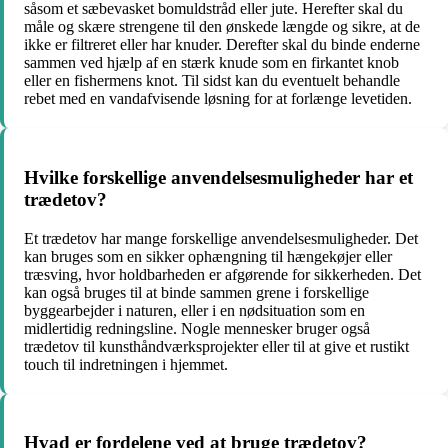
såsom et sæbevasket bomuldstråd eller jute. Herefter skal du
måle og skære strengene til den ønskede længde og sikre, at de
ikke er filtreret eller har knuder. Derefter skal du binde enderne
sammen ved hjælp af en stærk knude som en firkantet knob
eller en fishermens knot. Til sidst kan du eventuelt behandle
rebet med en vandafvisende løsning for at forlænge levetiden.
Hvilke forskellige anvendelsesmuligheder har et
trædetov?
Et trædetov har mange forskellige anvendelsesmuligheder. Det
kan bruges som en sikker ophængning til hængekøjer eller
træsving, hvor holdbarheden er afgørende for sikkerheden. Det
kan også bruges til at binde sammen grene i forskellige
byggearbejder i naturen, eller i en nødsituation som en
midlertidig redningsline. Nogle mennesker bruger også
trædetov til kunsthåndværksprojekter eller til at give et rustikt
touch til indretningen i hjemmet.
Hvad er fordelene ved at bruge trædetov?