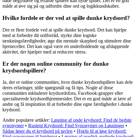
både begyndere og erfarne spillere kan nyde spillet. Det er en god
måde at øve sig på og udfordre dine ord og logikkundskaber.
Hvilke fordele er der ved at spille dunke krydsord?
Der er flere fordele ved at spille dunke krydsord. Det kan hjælpe
med at forbedre dit ordforråd, styrke dine logiske
tænkningsfærdigheder, øge din mentale skarphed og stimulere dine
hjerneceller. Det kan også være en underholdende og afslappende
aktivitet, der hjælper med at reducere stress.
Er der nogen online community for dunke
krydsordspillere?
Ja, der er online communities, hvor dunke krydsordspillere kan dele
deres erfaringer, stille spørgsmål og få tips. Nogle af disse
communities inkluderer krydsordsfora, Facebook-grupper eller
specialiserede krydsordhjemmesider. Det er en god måde at lære af
andre og få inspiration til at forbedre dine egne færdigheder i dunke
krydsord.
Andre populære artikler:
Løsning af onde krydsord: Find de bedste
synonymer
•
Rustent Krydsord: Find Synonymer og Løsninger
•
Sådan løser du et krydsord på tavlen
•
Hjælp til at løse krydsord:
Find synonymer til højderyg
•
Løsning af nordisk gudinde krydsord: