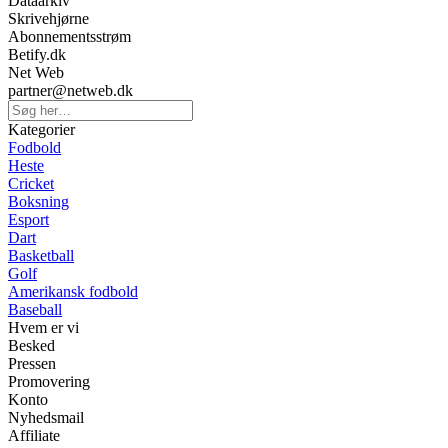
Dataarkiv
Skrivehjørne
Abonnementsstrøm
Betify.dk
Net Web
partner@netweb.dk
Kategorier
Fodbold
Heste
Cricket
Boksning
Esport
Dart
Basketball
Golf
Amerikansk fodbold
Baseball
Hvem er vi
Besked
Pressen
Promovering
Konto
Nyhedsmail
Affiliate