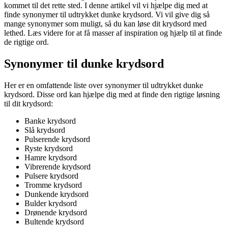
kommet til det rette sted. I denne artikel vil vi hjælpe dig med at
finde synonymer til udtrykket dunke krydsord. Vi vil give dig så
mange synonymer som muligt, så du kan løse dit krydsord med
lethed. Læs videre for at få masser af inspiration og hjælp til at finde
de rigtige ord.
Synonymer til dunke krydsord
Her er en omfattende liste over synonymer til udtrykket dunke
krydsord. Disse ord kan hjælpe dig med at finde den rigtige løsning
til dit krydsord:
Banke krydsord
Slå krydsord
Pulserende krydsord
Ryste krydsord
Hamre krydsord
Vibrerende krydsord
Pulsere krydsord
Tromme krydsord
Dunkende krydsord
Bulder krydsord
Drønende krydsord
Bultende krydsord