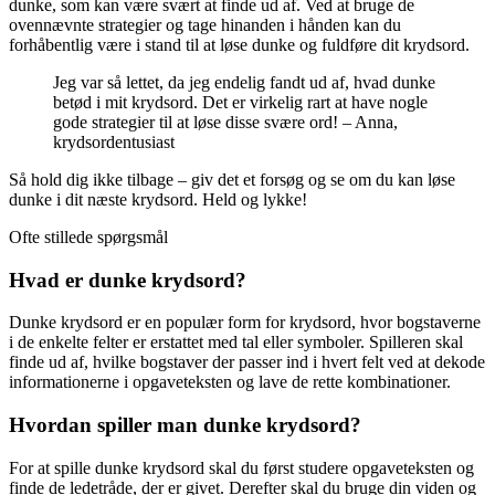
dunke, som kan være svært at finde ud af. Ved at bruge de
ovennævnte strategier og tage hinanden i hånden kan du
forhåbentlig være i stand til at løse dunke og fuldføre dit krydsord.
Jeg var så lettet, da jeg endelig fandt ud af, hvad dunke
betød i mit krydsord. Det er virkelig rart at have nogle
gode strategier til at løse disse svære ord! – Anna,
krydsordentusiast
Så hold dig ikke tilbage – giv det et forsøg og se om du kan løse
dunke i dit næste krydsord. Held og lykke!
Ofte stillede spørgsmål
Hvad er dunke krydsord?
Dunke krydsord er en populær form for krydsord, hvor bogstaverne
i de enkelte felter er erstattet med tal eller symboler. Spilleren skal
finde ud af, hvilke bogstaver der passer ind i hvert felt ved at dekode
informationerne i opgaveteksten og lave de rette kombinationer.
Hvordan spiller man dunke krydsord?
For at spille dunke krydsord skal du først studere opgaveteksten og
finde de ledetråde, der er givet. Derefter skal du bruge din viden og