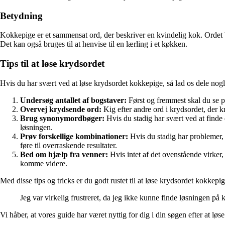
Betydning
Kokkepige er et sammensat ord, der beskriver en kvindelig kok. Ordet br
Det kan også bruges til at henvise til en lærling i et køkken.
Tips til at løse krydsordet
Hvis du har svært ved at løse krydsordet kokkepige, så lad os dele nogl
Undersøg antallet af bogstaver:
Først og fremmest skal du se p
Overvej krydsende ord:
Kig efter andre ord i krydsordet, der 
Brug synonymordbøger:
Hvis du stadig har svært ved at finde 
løsningen.
Prøv forskellige kombinationer:
Hvis du stadig har problemer,
føre til overraskende resultater.
Bed om hjælp fra venner:
Hvis intet af det ovenstående virker
komme videre.
Med disse tips og tricks er du godt rustet til at løse krydsordet kokkep
Jeg var virkelig frustreret, da jeg ikke kunne finde løsningen på 
Vi håber, at vores guide har været nyttig for dig i din søgen efter at l