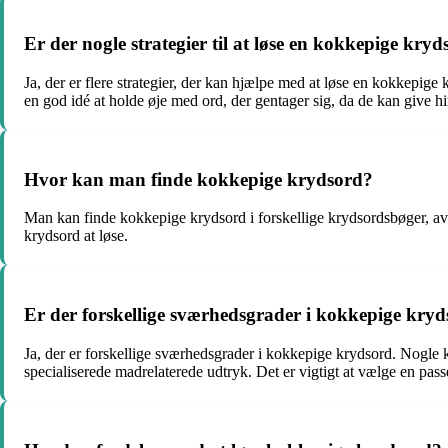
Er der nogle strategier til at løse en kokkepige kry
Ja, der er flere strategier, der kan hjælpe med at løse en kokkepig
en god idé at holde øje med ord, der gentager sig, da de kan give h
Hvor kan man finde kokkepige krydsord?
Man kan finde kokkepige krydsord i forskellige krydsordsbøger, a
krydsord at løse.
Er der forskellige sværhedsgrader i kokkepige kry
Ja, der er forskellige sværhedsgrader i kokkepige krydsord. Nog
specialiserede madrelaterede udtryk. Det er vigtigt at vælge en pa