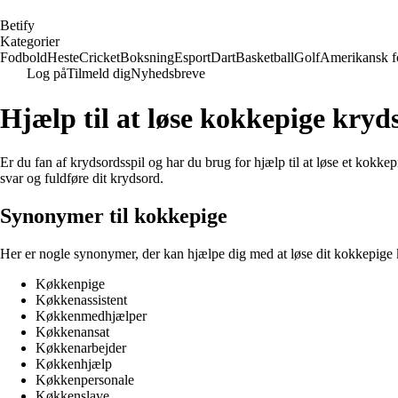
B
etify
Kategorier
Fodbold
Heste
Cricket
Boksning
Esport
Dart
Basketball
Golf
Amerikansk f
Log på
Tilmeld dig
Nyhedsbreve
Hjælp til at løse kokkepige kry
Er du fan af krydsordsspil og har du brug for hjælp til at løse et kokke
svar og fuldføre dit krydsord.
Synonymer til kokkepige
Her er nogle synonymer, der kan hjælpe dig med at løse dit kokkepige 
Køkkenpige
Køkkenassistent
Køkkenmedhjælper
Køkkenansat
Køkkenarbejder
Køkkenhjælp
Køkkenpersonale
Køkkenslave