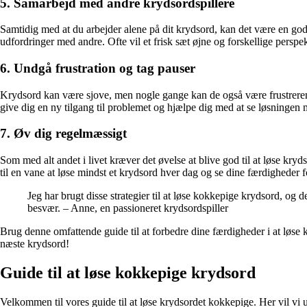
5. Samarbejd med andre krydsordspillere
Samtidig med at du arbejder alene på dit krydsord, kan det være en god
udfordringer med andre. Ofte vil et frisk sæt øjne og forskellige persp
6. Undgå frustration og tag pauser
Krydsord kan være sjove, men nogle gange kan de også være frustrerende
give dig en ny tilgang til problemet og hjælpe dig med at se løsningen m
7. Øv dig regelmæssigt
Som med alt andet i livet kræver det øvelse at blive god til at løse kry
til en vane at løse mindst et krydsord hver dag og se dine færdigheder f
Jeg har brugt disse strategier til at løse kokkepige krydsord, o
besvær. – Anne, en passioneret krydsordspiller
Brug denne omfattende guide til at forbedre dine færdigheder i at løse
næste krydsord!
Guide til at løse kokkepige krydsord
Velkommen til vores guide til at løse krydsordet kokkepige. Her vil vi u