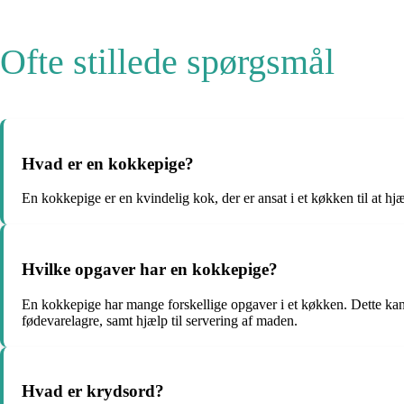
Ofte stillede spørgsmål
Hvad er en kokkepige?
En kokkepige er en kvindelig kok, der er ansat i et køkken til at 
Hvilke opgaver har en kokkepige?
En kokkepige har mange forskellige opgaver i et køkken. Dette kan 
fødevarelagre, samt hjælp til servering af maden.
Hvad er krydsord?