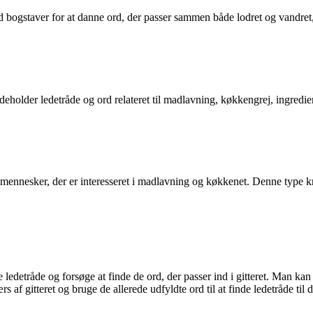
d bogstaver for at danne ord, der passer sammen både lodret og vandret,
eholder ledetråde og ord relateret til madlavning, køkkengrej, ingredi
ennesker, der er interesseret i madlavning og køkkenet. Denne type kry
 ledetråde og forsøge at finde de ord, der passer ind i gitteret. Man ka
 af gitteret og bruge de allerede udfyldte ord til at finde ledetråde til 