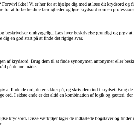
? Fortvivl ikke! Vi er her for at hjælpe dig med at løse dit krydsord og 
ere for at forbedre dine færdigheder og løse krydsord som en professione
s og beskrivelser omhyggeligt. Læs hver beskrivelse grundigt og prøv at 
 dig en god start på at finde det rigtige svar.
 af krydsord. Brug dem til at finde synonymer, antonymer eller beskrivel
orråd på denne måde.
Prøv at finde de ord, du er sikker på, og skriv dem ind i krydset. Brug d
 ord. I sidste ende er det altid en kombination af logik og gætteri, der 
 løse krydsord. Disse værktøjer tager de indtastede bogstaver og finder
r.