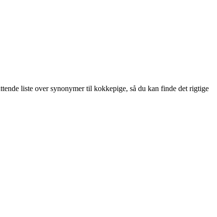
attende liste over synonymer til kokkepige, så du kan finde det rigtige