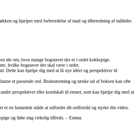
 køkken og hjælper med forberedelse af mad og tilberedning af måltider.
 en ide om, hvor mange bogstaver der er i ordet kokkepige.
re, hvilke bogstaver der skal være i ordet.
d. Dette kan hjælpe dig med at få nye idéer og perspektiver til
 danne et passende ord. Brainstorming og tænke ud af boksen kan ofte
e andre perspektiver eller kendskab til emnet, som kan hjælpe dig med at
t er en fantastisk måde at udfordre dit ordforråd og styrke din viden.
kepige og følte mig virkelig tilfreds. – Emma