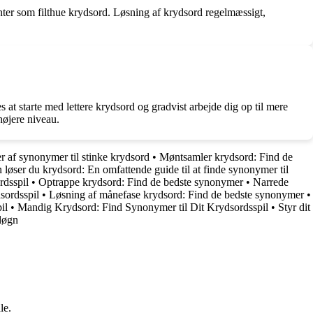
ter som filthue krydsord. Løsning af krydsord regelmæssigt,
 at starte med lettere krydsord og gradvist arbejde dig op til mere
højere niveau.
r af synonymer til stinke krydsord
•
Møntsamler krydsord: Find de
 løser du krydsord: En omfattende guide til at finde synonymer til
rdsspil
•
Optrappe krydsord: Find de bedste synonymer
•
Narrede
sordsspil
•
Løsning af månefase krydsord: Find de bedste synonymer
•
il
•
Mandig Krydsord: Find Synonymer til Dit Krydsordsspil
•
Styr dit
løgn
le.