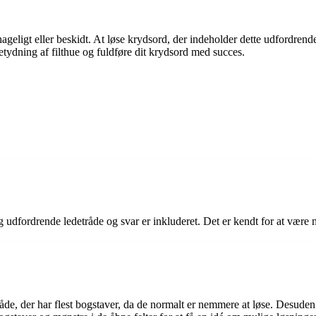
hageligt eller beskidt. At løse krydsord, der indeholder dette udfordren
etydning af filthue og fuldføre dit krydsord med succes.
og udfordrende ledetråde og svar er inkluderet. Det er kendt for at væ
tråde, der har flest bogstaver, da de normalt er nemmere at løse. Desude