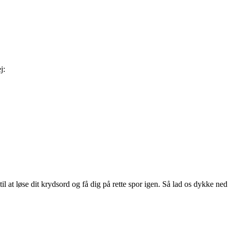
j:
 til at løse dit krydsord og få dig på rette spor igen. Så lad os dykke ned