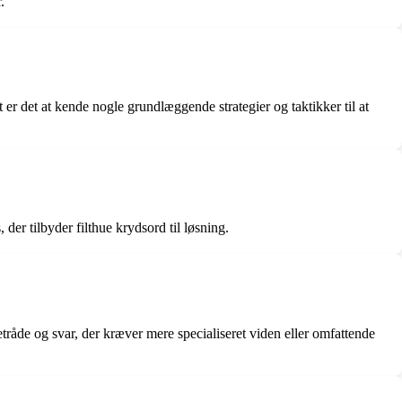
.
 er det at kende nogle grundlæggende strategier og taktikker til at
er tilbyder filthue krydsord til løsning.
tråde og svar, der kræver mere specialiseret viden eller omfattende