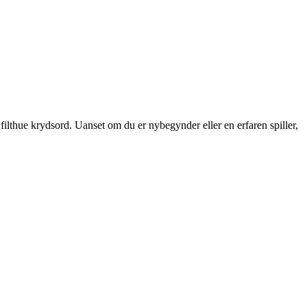
 filthue krydsord. Uanset om du er nybegynder eller en erfaren spiller,