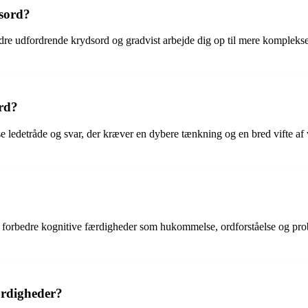
dsord?
ndre udfordrende krydsord og gradvist arbejde dig op til mere komplekse
ord?
ledetråde og svar, der kræver en dybere tænkning og en bred vifte af v
og forbedre kognitive færdigheder som hukommelse, ordforståelse og p
ærdigheder?