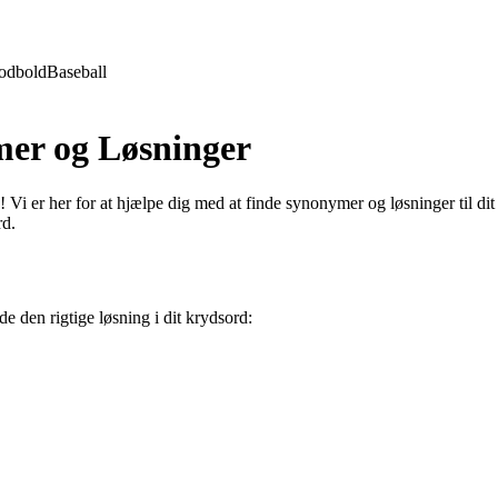
odbold
Baseball
mer og Løsninger
! Vi er her for at hjælpe dig med at finde synonymer og løsninger til dit
rd.
e den rigtige løsning i dit krydsord: