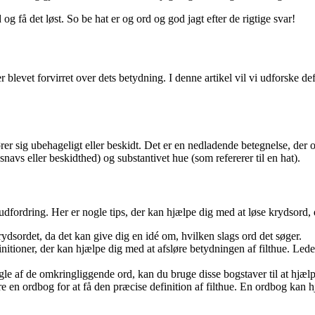
d og få det løst. So be hat er og ord og god jagt efter de rigtige svar!
 blevet forvirret over dets betydning. I denne artikel vil vi udforske def
rer sig ubehageligt eller beskidt. Det er en nedladende betegnelse, der of
 snavs eller beskidthed) og substantivet hue (som refererer til en hat).
 udfordring. Her er nogle tips, der kan hjælpe dig med at løse krydsord, 
ydsordet, da det kan give dig en idé om, hvilken slags ord det søger.
initioner, der kan hjælpe dig med at afsløre betydningen af filthue. Led
 af de omkringliggende ord, kan du bruge disse bogstaver til at hjælpe 
re en ordbog for at få den præcise definition af filthue. En ordbog kan