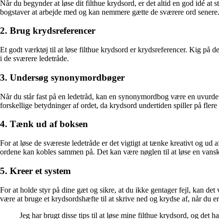
Når du begynder at løse dit filthue krydsord, er det altid en god idé at 
bogstaver at arbejde med og kan nemmere gætte de sværere ord senere
2. Brug krydsreferencer
Et godt værktøj til at løse filthue krydsord er krydsreferencer. Kig på d
i de sværere ledetråde.
3. Undersøg synonymordbøger
Når du står fast på en ledetråd, kan en synonymordbog være en uvurderli
forskellige betydninger af ordet, da krydsord undertiden spiller på flere
4. Tænk ud af boksen
For at løse de sværeste ledetråde er det vigtigt at tænke kreativt og ud
ordene kan kobles sammen på. Det kan være nøglen til at løse en vanske
5. Kreer et system
For at holde styr på dine gæt og sikre, at du ikke gentager fejl, kan det
være at bruge et krydsordshæfte til at skrive ned og krydse af, når du e
Jeg har brugt disse tips til at løse mine filthue krydsord, og det