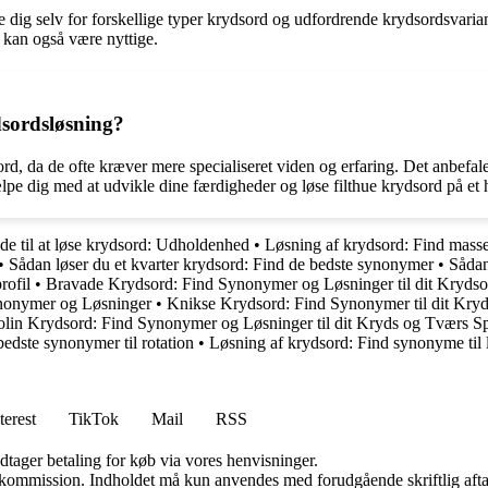
dig selv for forskellige typer krydsord og udfordrende krydsordsvarian
 kan også være nyttige.
dsordsløsning?
, da de ofte kræver mere specialiseret viden og erfaring. Det anbefales
e dig med at udvikle dine færdigheder og løse filthue krydsord på et 
de til at løse krydsord: Udholdenhed
•
Løsning af krydsord: Find masse
•
Sådan løser du et kvarter krydsord: Find de bedste synonymer
•
Sådan
rofil
•
Bravade Krydsord: Find Synonymer og Løsninger til dit Krydso
nonymer og Løsninger
•
Knikse Krydsord: Find Synonymer til dit Kryd
lin Krydsord: Find Synonymer og Løsninger til dit Kryds og Tværs Sp
edste synonymer til rotation
•
Løsning af krydsord: Find synonyme til 
terest
TikTok
Mail
RSS
dtager betaling for køb via vores henvisninger.
få kommission. Indholdet må kun anvendes med forudgående skriftlig afta