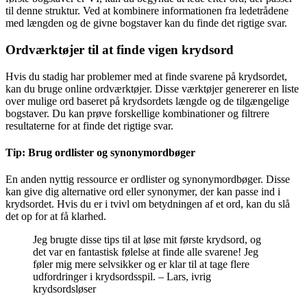
til denne struktur. Ved at kombinere informationen fra ledetrådene
med længden og de givne bogstaver kan du finde det rigtige svar.
Ordværktøjer til at finde vigen krydsord
Hvis du stadig har problemer med at finde svarene på krydsordet,
kan du bruge online ordværktøjer. Disse værktøjer genererer en liste
over mulige ord baseret på krydsordets længde og de tilgængelige
bogstaver. Du kan prøve forskellige kombinationer og filtrere
resultaterne for at finde det rigtige svar.
Tip: Brug ordlister og synonymordbøger
En anden nyttig ressource er ordlister og synonymordbøger. Disse
kan give dig alternative ord eller synonymer, der kan passe ind i
krydsordet. Hvis du er i tvivl om betydningen af et ord, kan du slå
det op for at få klarhed.
Jeg brugte disse tips til at løse mit første krydsord, og
det var en fantastisk følelse at finde alle svarene! Jeg
føler mig mere selvsikker og er klar til at tage flere
udfordringer i krydsordsspil. – Lars, ivrig
krydsordsløser