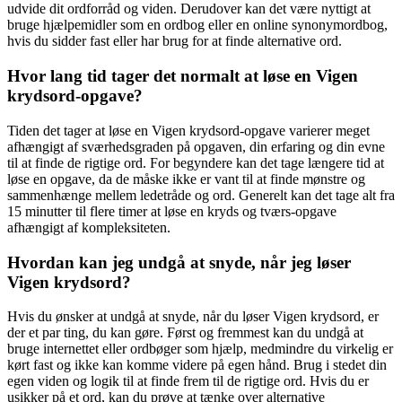
udvide dit ordforråd og viden. Derudover kan det være nyttigt at
bruge hjælpemidler som en ordbog eller en online synonymordbog,
hvis du sidder fast eller har brug for at finde alternative ord.
Hvor lang tid tager det normalt at løse en Vigen
krydsord-opgave?
Tiden det tager at løse en Vigen krydsord-opgave varierer meget
afhængigt af sværhedsgraden på opgaven, din erfaring og din evne
til at finde de rigtige ord. For begyndere kan det tage længere tid at
løse en opgave, da de måske ikke er vant til at finde mønstre og
sammenhænge mellem ledetråde og ord. Generelt kan det tage alt fra
15 minutter til flere timer at løse en kryds og tværs-opgave
afhængigt af kompleksiteten.
Hvordan kan jeg undgå at snyde, når jeg løser
Vigen krydsord?
Hvis du ønsker at undgå at snyde, når du løser Vigen krydsord, er
der et par ting, du kan gøre. Først og fremmest kan du undgå at
bruge internettet eller ordbøger som hjælp, medmindre du virkelig er
kørt fast og ikke kan komme videre på egen hånd. Brug i stedet din
egen viden og logik til at finde frem til de rigtige ord. Hvis du er
usikker på et ord, kan du prøve at tænke over alternative