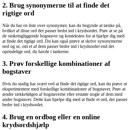
2. Brug synonymerne til at finde det
rigtige ord
Når du har en liste over synonymer, kan du begynde at tænke på,
hvilket af disse ord der passer bedst ind i krydsordet. Prøv at se på
de omkringliggende bogstaver og konteksten for at hjælpe dig med
at finde det rigtige ord. Du kan også prøve at skrive synonymerne
ned og se, om et af dem passer bedre ind i krydsordet end det
oprindelige ord, du havde i tankerne.
3. Prøv forskellige kombinationer af
bogstaver
Hvis du stadig har svært ved at finde det rigtige ord, kan du prøve at
eksperimentere med forskellige kombinationer af bogstaver. Prøv at
ændre rækkefølgen af bogstaverne eller erstatte nogle af dem med
andre bogstaver. Dette kan hjælpe dig med at finde et ord, der passer
bedre ind i krydsordet.
4. Brug en ordbog eller en online
krydsordshjælp