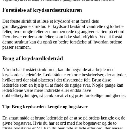
Forståelse af krydsordsstrukturen
Det første skridt til at løse et krydsord er at forstå dets
grundlæggende struktur. Et krydsord består af vandrette og lodrette
felter, hvor nogle felter er nummererede og angiver starten på et ord.
Derudover er der sorte felter, som ikke skal udfyldes. Ved at forstå
denne struktur kan du opnå en bedre forståelse af, hvordan ordene
passer sammen.
Brug af krydsordledetråd
Når du har forstået strukturen, kan du begynde at arbejde med
krydsordets ledetråde. Ledetrådene er korte beskrivelser, der antyder,
hvilket ord der skal placeres i det tilsvarende felt. Brug disse
ledetråde som en hjælp til at finde de rigtige svar. Nogle gange kan
ledetrådene være mere indirekte eller endda have
dobbeltbetydninger, så tænk kreativt og prøv forskellige muligheder.
Tip: Brug krydsordets længde og bogstaver
En smart måde at bruge ledetråde på er at se på ordets længde og de
givne bogstaver. Hvis du har et ord med fire bogstaver og de to
første bogstaver er VI, kan du begynde at lede efter ord, der passer