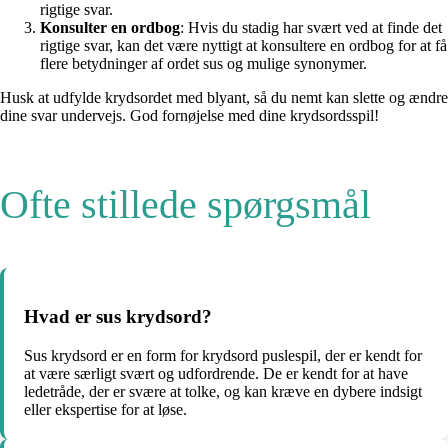
rigtige svar.
Konsulter en ordbog
: Hvis du stadig har svært ved at finde det
rigtige svar, kan det være nyttigt at konsultere en ordbog for at få
flere betydninger af ordet sus og mulige synonymer.
Husk at udfylde krydsordet med blyant, så du nemt kan slette og ændre
dine svar undervejs. God fornøjelse med dine krydsordsspil!
Ofte stillede spørgsmål
Hvad er sus krydsord?
Sus krydsord er en form for krydsord puslespil, der er kendt for
at være særligt svært og udfordrende. De er kendt for at have
ledetråde, der er svære at tolke, og kan kræve en dybere indsigt
eller ekspertise for at løse.