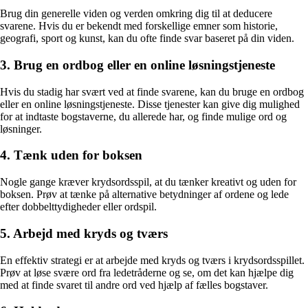
Brug din generelle viden og verden omkring dig til at deducere
svarene. Hvis du er bekendt med forskellige emner som historie,
geografi, sport og kunst, kan du ofte finde svar baseret på din viden.
3. Brug en ordbog eller en online løsningstjeneste
Hvis du stadig har svært ved at finde svarene, kan du bruge en ordbog
eller en online løsningstjeneste. Disse tjenester kan give dig mulighed
for at indtaste bogstaverne, du allerede har, og finde mulige ord og
løsninger.
4. Tænk uden for boksen
Nogle gange kræver krydsordsspil, at du tænker kreativt og uden for
boksen. Prøv at tænke på alternative betydninger af ordene og lede
efter dobbelttydigheder eller ordspil.
5. Arbejd med kryds og tværs
En effektiv strategi er at arbejde med kryds og tværs i krydsordsspillet.
Prøv at løse svære ord fra ledetråderne og se, om det kan hjælpe dig
med at finde svaret til andre ord ved hjælp af fælles bogstaver.