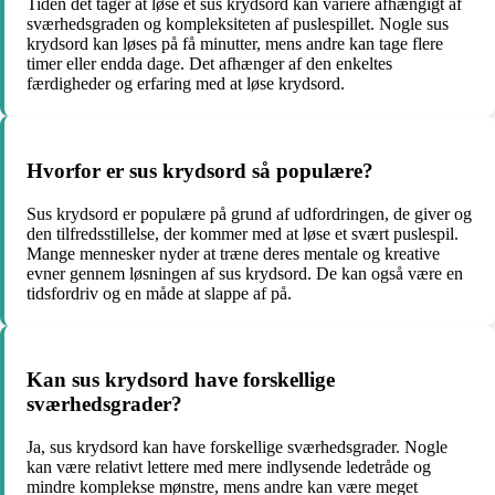
Tiden det tager at løse et sus krydsord kan variere afhængigt af
sværhedsgraden og kompleksiteten af puslespillet. Nogle sus
krydsord kan løses på få minutter, mens andre kan tage flere
timer eller endda dage. Det afhænger af den enkeltes
færdigheder og erfaring med at løse krydsord.
Hvorfor er sus krydsord så populære?
Sus krydsord er populære på grund af udfordringen, de giver og
den tilfredsstillelse, der kommer med at løse et svært puslespil.
Mange mennesker nyder at træne deres mentale og kreative
evner gennem løsningen af sus krydsord. De kan også være en
tidsfordriv og en måde at slappe af på.
Kan sus krydsord have forskellige
sværhedsgrader?
Ja, sus krydsord kan have forskellige sværhedsgrader. Nogle
kan være relativt lettere med mere indlysende ledetråde og
mindre komplekse mønstre, mens andre kan være meget