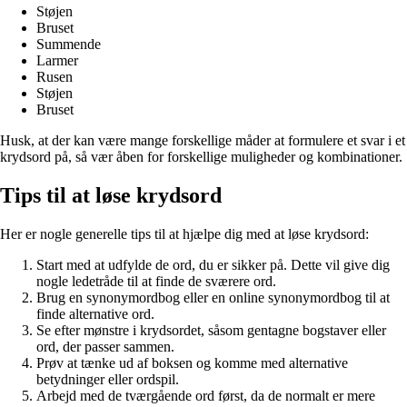
Støjen
Bruset
Summende
Larmer
Rusen
Støjen
Bruset
Husk, at der kan være mange forskellige måder at formulere et svar i et
krydsord på, så vær åben for forskellige muligheder og kombinationer.
Tips til at løse krydsord
Her er nogle generelle tips til at hjælpe dig med at løse krydsord:
Start med at udfylde de ord, du er sikker på. Dette vil give dig
nogle ledetråde til at finde de sværere ord.
Brug en synonymordbog eller en online synonymordbog til at
finde alternative ord.
Se efter mønstre i krydsordet, såsom gentagne bogstaver eller
ord, der passer sammen.
Prøv at tænke ud af boksen og komme med alternative
betydninger eller ordspil.
Arbejd med de tværgående ord først, da de normalt er mere