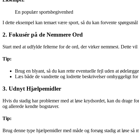
En populær sportsbegivenhed
I dette eksempel kan temaet være sport, så du kan forvente spørgsmål og
2. Fokusér på de Nemmere Ord
Start med at udfylde felterne for de ord, der virker nemmest. Dette vi
Tip:
Brug en blyant, så du kan rette eventuelle fejl uden at ødelægge
Læs både de vandrette og lodrette beskrivelser omhyggeligt for
3. Udnyt Hjælpemidler
Hvis du stadig har problemer med at løse krydsordet, kan du drage for
og allerede kendte bogstaver.
Tip:
Brug denne type hjælpemidler med måde og forsøg stadig at løse så 