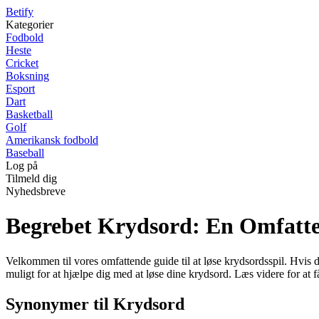
B
etify
Kategorier
Fodbold
Heste
Cricket
Boksning
Esport
Dart
Basketball
Golf
Amerikansk fodbold
Baseball
Log på
Tilmeld dig
Nyhedsbreve
Begrebet Krydsord: En Omfatten
Velkommen til vores omfattende guide til at løse krydsordsspil. Hvis d
muligt for at hjælpe dig med at løse dine krydsord. Læs videre for at få
Synonymer til Krydsord