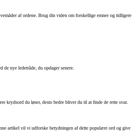
avemåder af ordene. Brug din viden om forskellige emner og tidligere
med de nye ledetråde, du opdager senere.
re krydsord du løser, desto bedre bliver du til at finde de rette svar.
nne artikel vil vi udforske betydningen af dette populære ord og give