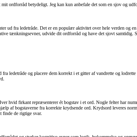
 mit ordforråd betydeligt. Jeg kan kun anbefale det som en sjov og udf
ter ud fra ledetråde. Det er en populær aktivitet over hele verden og en
tive tænkningsevner, udvide dit ordforråd og have det sjovt samtidig. S
 fra ledetråde og placere dem korrekt i et gitter af vandrette og lodrette f
rd.
Hver hvid firkant repræsenterer ét bogstav i et ord. Nogle felter har numr
 hjælp af bogstaverne fra korrekte krydsende ord. Krydsord leveres norma
 finde de rigtige svar.
 ordforrådet og styrker kognitive evner som logik, hukommelse og opmæ