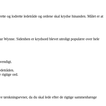
ette og lodrette ledetråde og ordene skal krydse hinanden. Målet er at
thur Wynne. Sidenhen er krydsord blevet utroligt populære over hele
vendigt.
edetråden.
rigtige ord.
ive tænkningsevner, da du skal lede efter de rigtige sammenhænge