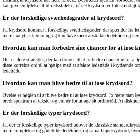
kan give en følelse af tilfredsstillelse, når et krydsord er fuldstændi
Er der forskellige sværhedsgrader af krydsord?
Ja, krydsord kommer i forskellige sværhedsgrader, der spænder fra let
mere analytisk tænkning og kan have mere abstrakte ledetråde og læng
Hvordan kan man forbedre sine chancer for at løse 
Der er flere strategier, der kan bruges til at forbedre chancerne for 
disse korrekte ord til at hjælpe med at afsløre ledetråde i krydsende 
ledetråde.
Hvordan kan man blive bedre til at løse krydsord?
Øvelse er nøglen til at blive bedre til at løse krydsord. Jo mere man lø
bredt spektrum af tekster og emner for at øge sit ordforråd. At diskut
Er der forskellige typer krydsord?
Ja, der er forskellige typer krydsord udover de klassiske standardkryd
mere komplekse og gådefulde ledetråde, og samarbejdskrydsord, hvor 