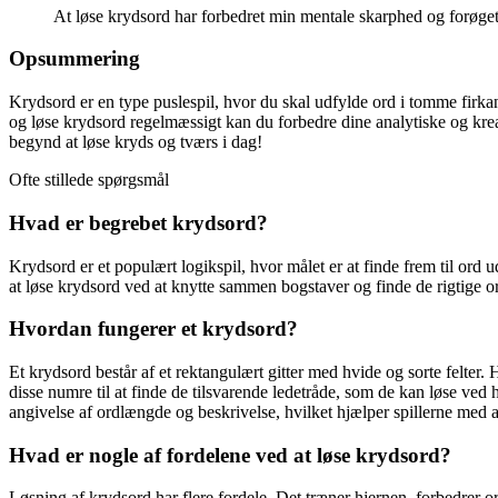
At løse krydsord har forbedret min mentale skarphed og forøget
Opsummering
Krydsord er en type puslespil, hvor du skal udfylde ord i tomme firkan
og løse krydsord regelmæssigt kan du forbedre dine analytiske og krea
begynd at løse kryds og tværs i dag!
Ofte stillede spørgsmål
Hvad er begrebet krydsord?
Krydsord er et populært logikspil, hvor målet er at finde frem til ord ud
at løse krydsord ved at knytte sammen bogstaver og finde de rigtige o
Hvordan fungerer et krydsord?
Et krydsord består af et rektangulært gitter med hvide og sorte felter. 
disse numre til at finde de tilsvarende ledetråde, som de kan løse ved
angivelse af ordlængde og beskrivelse, hvilket hjælper spillerne med at
Hvad er nogle af fordelene ved at løse krydsord?
Løsning af krydsord har flere fordele. Det træner hjernen, forbedrer