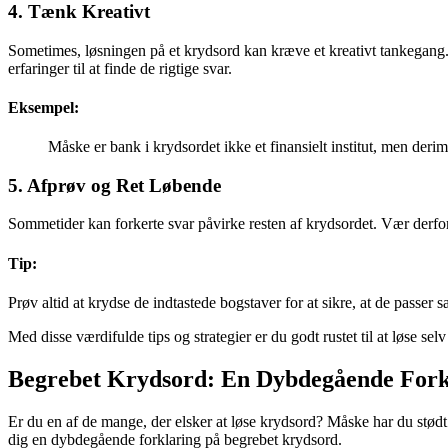
4. Tænk Kreativt
Sometimes, løsningen på et krydsord kan kræve et kreativt tankegang.
erfaringer til at finde de rigtige svar.
Eksempel:
Måske er bank i krydsordet ikke et finansielt institut, men deri
5. Afprøv og Ret Løbende
Sommetider kan forkerte svar påvirke resten af krydsordet. Vær derfor 
Tip:
Prøv altid at krydse de indtastede bogstaver for at sikre, at de passer
Med disse værdifulde tips og strategier er du godt rustet til at løse sel
Begrebet Krydsord: En Dybdegående Fork
Er du en af de mange, der elsker at løse krydsord? Måske har du stødt
dig en dybdegående forklaring på begrebet krydsord.