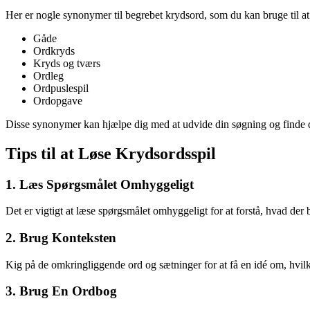
Her er nogle synonymer til begrebet krydsord, som du kan bruge til at 
Gåde
Ordkryds
Kryds og tværs
Ordleg
Ordpuslespil
Ordopgave
Disse synonymer kan hjælpe dig med at udvide din søgning og finde de
Tips til at Løse Krydsordsspil
1. Læs Spørgsmålet Omhyggeligt
Det er vigtigt at læse spørgsmålet omhyggeligt for at forstå, hvad de
2. Brug Konteksten
Kig på de omkringliggende ord og sætninger for at få en idé om, hvilket
3. Brug En Ordbog