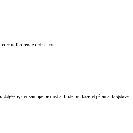
e mere udfordrende ord senere.
ordsløsere, der kan hjælpe med at finde ord baseret på antal bogstaver