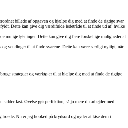
ordnet billede af opgaven og hjælpe dig med at finde de rigtige svar.
fyldt. Dette kan give dig værdifulde ledetråde til at finde ud af, hvilke
de mulige løsninger. Dette kan give dig flere forskellige muligheder at
g vendinger til at finde svarene. Dette kan være særligt nyttigt, når
 bruge strategier og værktøjer til at hjælpe dig med at finde de rigtige
 sidder fast. Øvelse gør perfektion, så jo mere du arbejder med
jeg troede. Nu er jeg hooked på krydsord og nyder at løse dem i