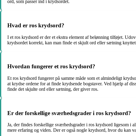
ord, som passer ind i krydsordet.
Hvad er ros krydsord?
I et ros krydsord er der et ekstra element af belønning tilføjet. Udov
krydsordet korrekt, kan man finde et skjult ord eller sætning knyttet t
Hvordan fungerer et ros krydsord?
Et ros krydsord fungerer på samme måde som et almindeligt krydsord
at krydse ordene for at finde krydsende bogstaver. Ved hjælp af diss
finde det skjulte ord eller sætning, der giver ros.
Er der forskellige sværhedsgrader i ros krydsord?
Ja, der findes forskellige sværhedsgrader i ros krydsord ligesom i
mere erfaring og viden. Der er også nogle krydsord, hvor du kan vælg