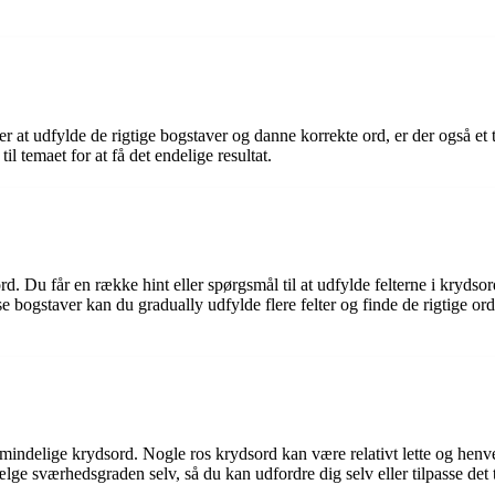
er at udfylde de rigtige bogstaver og danne korrekte ord, er der også et t
il temaet for at få det endelige resultat.
. Du får en række hint eller spørgsmål til at udfylde felterne i krydso
e bogstaver kan du gradually udfylde flere felter og finde de rigtige or
 almindelige krydsord. Nogle ros krydsord kan være relativt lette og h
e sværhedsgraden selv, så du kan udfordre dig selv eller tilpasse det ti