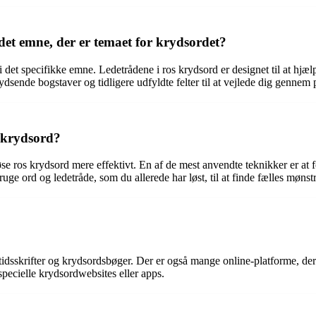
 det emne, der er temaet for krydsordet?
 det specifikke emne. Ledetrådene i ros krydsord er designet til at hjæl
sende bogstaver og tidligere udfyldte felter til at vejlede dig gennem 
s krydsord?
øse ros krydsord mere effektivt. En af de mest anvendte teknikker er at f
ge ord og ledetråde, som du allerede har løst, til at finde fælles møns
idsskrifter og krydsordsbøger. Der er også mange online-platforme, der ti
specielle krydsordwebsites eller apps.