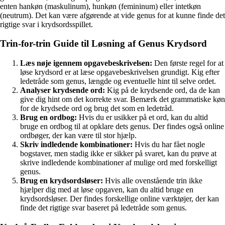
enten hankøn (maskulinum), hunkøn (femininum) eller intetkøn
(neutrum). Det kan være afgørende at vide genus for at kunne finde det
rigtige svar i krydsordsspillet.
Trin-for-trin Guide til Løsning af Genus Krydsord
Læs nøje igennem opgavebeskrivelsen:
Den første regel for at
løse krydsord er at læse opgavebeskrivelsen grundigt. Kig efter
ledetråde som genus, længde og eventuelle hint til selve ordet.
Analyser krydsende ord:
Kig på de krydsende ord, da de kan
give dig hint om det korrekte svar. Bemærk det grammatiske køn
for de krydsede ord og brug det som en ledetråd.
Brug en ordbog:
Hvis du er usikker på et ord, kan du altid
bruge en ordbog til at opklare dets genus. Der findes også online
ordbøger, der kan være til stor hjælp.
Skriv indledende kombinationer:
Hvis du har fået nogle
bogstaver, men stadig ikke er sikker på svaret, kan du prøve at
skrive indledende kombinationer af mulige ord med forskelligt
genus.
Brug en krydsordsløser:
Hvis alle ovenstående trin ikke
hjælper dig med at løse opgaven, kan du altid bruge en
krydsordsløser. Der findes forskellige online værktøjer, der kan
finde det rigtige svar baseret på ledetråde som genus.