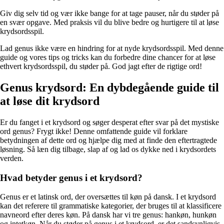
Giv dig selv tid og vær ikke bange for at tage pauser, når du støder på
en svær opgave. Med praksis vil du blive bedre og hurtigere til at løse
krydsordsspil.
Lad genus ikke være en hindring for at nyde krydsordsspil. Med denne
guide og vores tips og tricks kan du forbedre dine chancer for at løse
ethvert krydsordsspil, du støder på. God jagt efter de rigtige ord!
Genus krydsord: En dybdegående guide til
at løse dit krydsord
Er du fanget i et krydsord og søger desperat efter svar på det mystiske
ord genus? Frygt ikke! Denne omfattende guide vil forklare
betydningen af dette ord og hjælpe dig med at finde den eftertragtede
løsning. Så læn dig tilbage, slap af og lad os dykke ned i krydsordets
verden.
Hvad betyder genus i et krydsord?
Genus er et latinsk ord, der oversættes til køn på dansk. I et krydsord
kan det referere til grammatiske kategorier, der bruges til at klassificere
navneord efter deres køn. På dansk har vi tre genus: hankøn, hunkøn
og intetkøn. Når du støder på genus i et krydsord, er det sandsynligvis