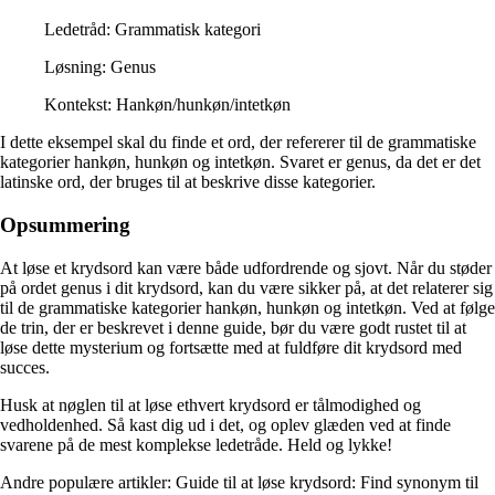
Ledetråd: Grammatisk kategori
Løsning: Genus
Kontekst: Hankøn/hunkøn/intetkøn
I dette eksempel skal du finde et ord, der refererer til de grammatiske
kategorier hankøn, hunkøn og intetkøn. Svaret er genus, da det er det
latinske ord, der bruges til at beskrive disse kategorier.
Opsummering
At løse et krydsord kan være både udfordrende og sjovt. Når du støder
på ordet genus i dit krydsord, kan du være sikker på, at det relaterer sig
til de grammatiske kategorier hankøn, hunkøn og intetkøn. Ved at følge
de trin, der er beskrevet i denne guide, bør du være godt rustet til at
løse dette mysterium og fortsætte med at fuldføre dit krydsord med
succes.
Husk at nøglen til at løse ethvert krydsord er tålmodighed og
vedholdenhed. Så kast dig ud i det, og oplev glæden ved at finde
svarene på de mest komplekse ledetråde. Held og lykke!
Andre populære artikler:
Guide til at løse krydsord: Find synonym til