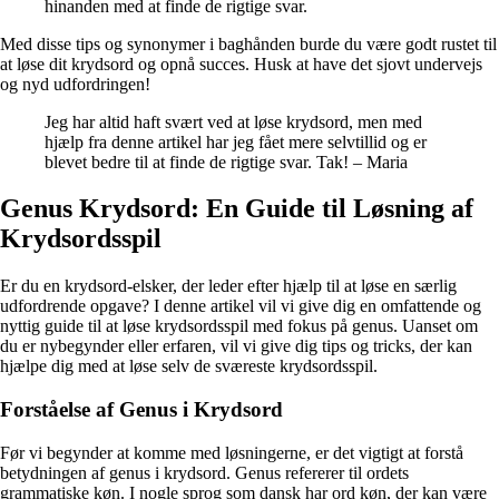
hinanden med at finde de rigtige svar.
Med disse tips og synonymer i baghånden burde du være godt rustet til
at løse dit krydsord og opnå succes. Husk at have det sjovt undervejs
og nyd udfordringen!
Jeg har altid haft svært ved at løse krydsord, men med
hjælp fra denne artikel har jeg fået mere selvtillid og er
blevet bedre til at finde de rigtige svar. Tak! – Maria
Genus Krydsord: En Guide til Løsning af
Krydsordsspil
Er du en krydsord-elsker, der leder efter hjælp til at løse en særlig
udfordrende opgave? I denne artikel vil vi give dig en omfattende og
nyttig guide til at løse krydsordsspil med fokus på genus. Uanset om
du er nybegynder eller erfaren, vil vi give dig tips og tricks, der kan
hjælpe dig med at løse selv de sværeste krydsordsspil.
Forståelse af Genus i Krydsord
Før vi begynder at komme med løsningerne, er det vigtigt at forstå
betydningen af genus i krydsord. Genus refererer til ordets
grammatiske køn. I nogle sprog som dansk har ord køn, der kan være