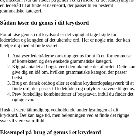
en ledetråd til at finde et navneord, der passer til en bestemt
grammatiske kategori.
Sådan løser du genus i dit krydsord
For at løse genus i dit krydsord er det vigtigt at tage højde for
ledetråden og længden af det ukendte ord. Her er nogle trin, der kan
hjælpe dig med at finde svaret:
Analysér ledetråderne omkring genus for at få en fornemmelse
af konteksten og den ønskede grammatiske kategori.
Kig på antallet af bogstaver i den ukendte del af ordet. Dette kan
give dig en idé om, hvilken grammatiske kategori der passer
bedst.
Brug en dansk ordbog eller et online krydsordopslagsværk til at
finde ord, der passer til ledetråden og opfylder kravene til genus.
Prøv forskellige kombinationer af bogstaver, indtil du finder det
rigtige svar.
Husk at være tålmodig og vedholdende under løsningen af dit
krydsord. Det kan tage tid, men belønningen ved at finde det rigtige
svar vil være værdifuld.
Eksempel på brug af genus i et krydsord