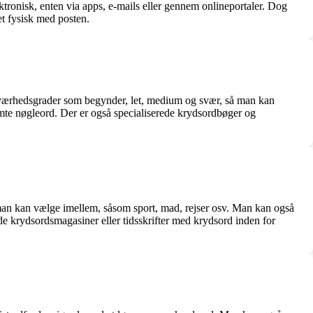
ktronisk, enten via apps, e-mails eller gennem onlineportaler. Dog
et fysisk med posten.
e sværhedsgrader som begynder, let, medium og svær, så man kan
temte nøgleord. Der er også specialiserede krydsordbøger og
m man kan vælge imellem, såsom sport, mad, rejser osv. Man kan også
ede krydsordsmagasiner eller tidsskrifter med krydsord inden for