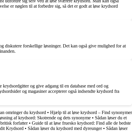
ist udfordre sig selv ved at løse sværere krydsord. Man kan også
lse er nøglen til at forbedre sig, så det er godt at løse krydsord
 diskutere forskellige løsninger. Det kan også give mulighed for at
hinanden.
re krydsordgitter og give adgang til en database med ord og
ydsordsider og magasiner accepterer også indsendte krydsord fra
an omringer du krydsord
•
Hjælp til at løse krydsord – Find synonymer
øsning af krydsord: Skotrende og dets synonyme
•
Sådan løser du et
ritisk forfatter
•
Guide til at løse fruesko krydsord: Find alle de bedste
dit Krydsord
•
Sådan løser du krydsord med dyreunger
•
Sådan løser