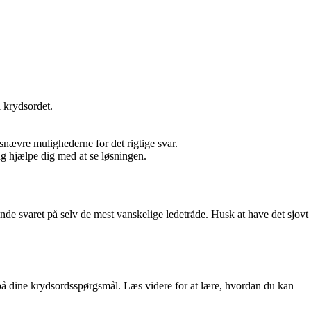
i krydsordet.
snævre mulighederne for det rigtige svar.
ng hjælpe dig med at se løsningen.
de svaret på selv de mest vanskelige ledetråde. Husk at have det sjovt
var på dine krydsordsspørgsmål. Læs videre for at lære, hvordan du kan