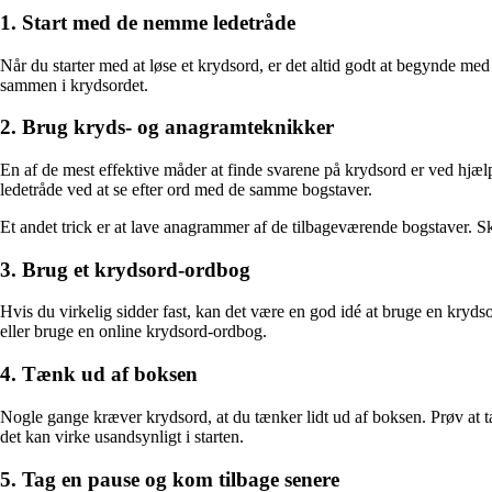
1. Start med de nemme ledetråde
Når du starter med at løse et krydsord, er det altid godt at begynde m
sammen i krydsordet.
2. Brug kryds- og anagramteknikker
En af de mest effektive måder at finde svarene på krydsord er ved hjælp
ledetråde ved at se efter ord med de samme bogstaver.
Et andet trick er at lave anagrammer af de tilbageværende bogstaver. Skr
3. Brug et krydsord-ordbog
Hvis du virkelig sidder fast, kan det være en god idé at bruge en kryds
eller bruge en online krydsord-ordbog.
4. Tænk ud af boksen
Nogle gange kræver krydsord, at du tænker lidt ud af boksen. Prøv at t
det kan virke usandsynligt i starten.
5. Tag en pause og kom tilbage senere