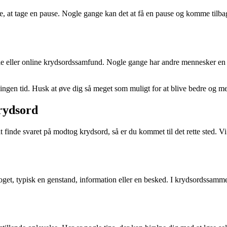
re, at tage en pause. Nogle gange kan det at få en pause og komme tilbag
lie eller online krydsordssamfund. Nogle gange har andre mennesker en 
å ingen tid. Husk at øve dig så meget som muligt for at blive bedre og m
rydsord
 at finde svaret på modtog krydsord, så er du kommet til det rette sted. 
et, typisk en genstand, information eller en besked. I krydsordssammenh