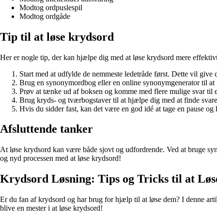
Modtog ordpuslespil
Modtog ordgåde
Tip til at løse krydsord
Her er nogle tip, der kan hjælpe dig med at løse krydsord mere effektivt
Start med at udfylde de nemmeste ledetråde først. Dette vil give
Brug en synonymordbog eller en online synonymgenerator til at fin
Prøv at tænke ud af boksen og komme med flere mulige svar til e
Brug kryds- og tværbogstaver til at hjælpe dig med at finde svare
Hvis du sidder fast, kan det være en god idé at tage en pause og
Afsluttende tanker
At løse krydsord kan være både sjovt og udfordrende. Ved at bruge syno
og nyd processen med at løse krydsord!
Krydsord Løsning: Tips og Tricks til at Lø
Er du fan af krydsord og har brug for hjælp til at løse dem? I denne arti
blive en mester i at løse krydsord!