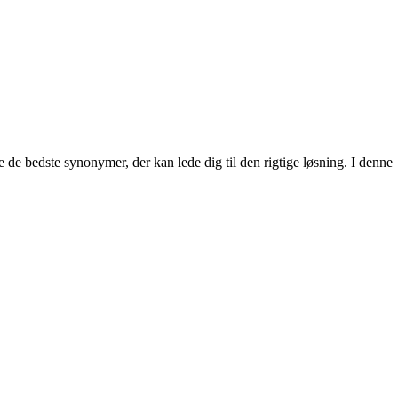
e de bedste synonymer, der kan lede dig til den rigtige løsning. I denne