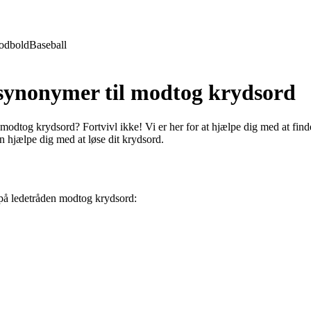
odbold
Baseball
d synonymer til modtog krydsord
 modtog krydsord? Fortvivl ikke! Vi er her for at hjælpe dig med at find
n hjælpe dig med at løse dit krydsord.
 på ledetråden modtog krydsord: