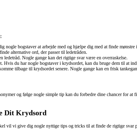
:
 dig nogle bogstaver at arbejde med og hjælpe dig med at finde mønstre 
de alternative ord, der passer til ledetråden.
n ledetråd. Nogle gange kan det rigtige svar være en overraskelse.
t. Hvis du har nogle bogstaver i krydsordet, kan du bruge dem til at ind
 komme tilbage til krydsordet senere. Nogle gange kan en frisk tankega
nymer og følge nogle simple tip kan du forbedre dine chancer for at fin
se Dit Krydsord
kel vil vi give dig nogle nyttige tips og tricks til at finde de rigtige s