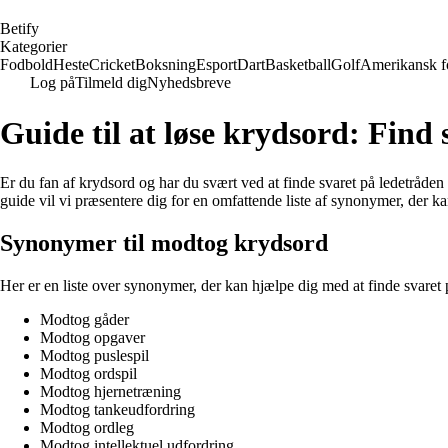
B
etify
Kategorier
Fodbold
Heste
Cricket
Boksning
Esport
Dart
Basketball
Golf
Amerikansk f
Log på
Tilmeld dig
Nyhedsbreve
Guide til at løse krydsord: Fin
Er du fan af krydsord og har du svært ved at finde svaret på ledetråden
guide vil vi præsentere dig for en omfattende liste af synonymer, der ka
Synonymer til modtog krydsord
Her er en liste over synonymer, der kan hjælpe dig med at finde svaret
Modtog gåder
Modtog opgaver
Modtog puslespil
Modtog ordspil
Modtog hjernetræning
Modtog tankeudfordring
Modtog ordleg
Modtog intellektuel udfordring