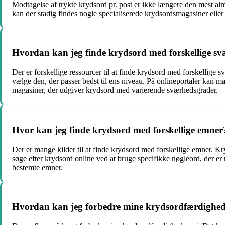
Modtagelse af trykte krydsord pr. post er ikke længere den mest alm
kan der stadig findes nogle specialiserede krydsordsmagasiner eller
Hvordan kan jeg finde krydsord med forskellige s
Der er forskellige ressourcer til at finde krydsord med forskellig
vælge den, der passer bedst til ens niveau. På onlineportaler kan m
magasiner, der udgiver krydsord med varierende sværhedsgrader.
Hvor kan jeg finde krydsord med forskellige emner
Der er mange kilder til at finde krydsord med forskellige emner. K
søge efter krydsord online ved at bruge specifikke nøgleord, der er
bestemte emner.
Hvordan kan jeg forbedre mine krydsordfærdighe