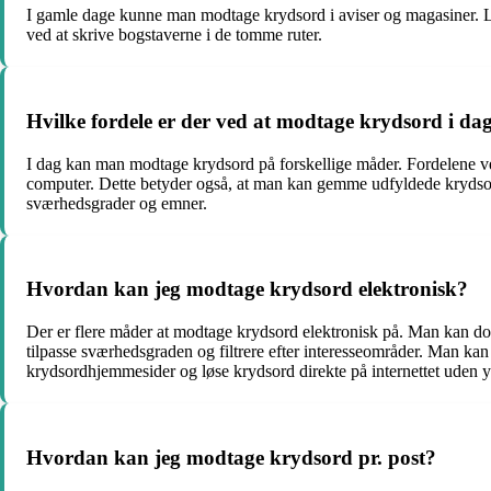
I gamle dage kunne man modtage krydsord i aviser og magasiner. Læse
ved at skrive bogstaverne i de tomme ruter.
Hvilke fordele er der ved at modtage krydsord i da
I dag kan man modtage krydsord på forskellige måder. Fordelene ved
computer. Dette betyder også, at man kan gemme udfyldede krydsord
sværhedsgrader og emner.
Hvordan kan jeg modtage krydsord elektronisk?
Der er flere måder at modtage krydsord elektronisk på. Man kan down
tilpasse sværhedsgraden og filtrere efter interesseområder. Man ka
krydsordhjemmesider og løse krydsord direkte på internettet uden yd
Hvordan kan jeg modtage krydsord pr. post?