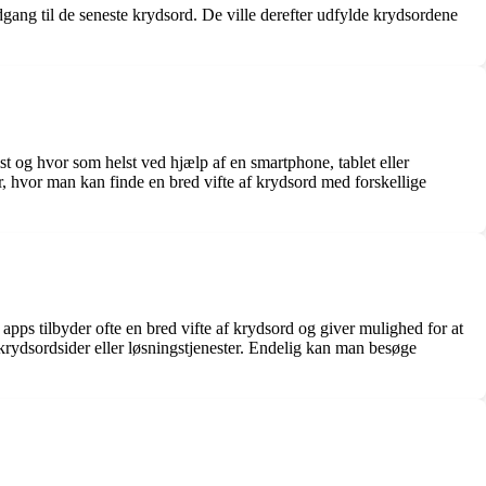
gang til de seneste krydsord. De ville derefter udfylde krydsordene
 og hvor som helst ved hjælp af en smartphone, tablet eller
 hvor man kan finde en bred vifte af krydsord med forskellige
pps tilbyder ofte en bred vifte af krydsord og giver mulighed for at
krydsordsider eller løsningstjenester. Endelig kan man besøge