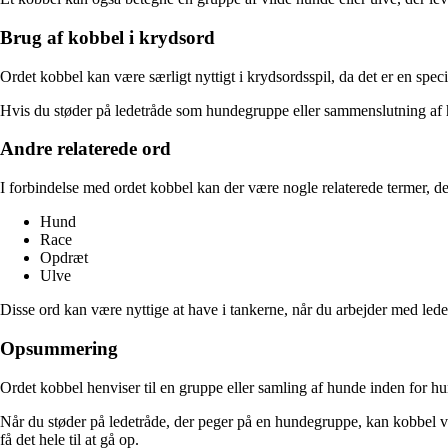
Brug af kobbel i krydsord
Ordet kobbel kan være særligt nyttigt i krydsordsspil, da det er en spe
Hvis du støder på ledetråde som hundegruppe eller sammenslutning af 
Andre relaterede ord
I forbindelse med ordet kobbel kan der være nogle relaterede termer, d
Hund
Race
Opdræt
Ulve
Disse ord kan være nyttige at have i tankerne, når du arbejder med lede
Opsummering
Ordet kobbel henviser til en gruppe eller samling af hunde inden for 
Når du støder på ledetråde, der peger på en hundegruppe, kan kobbel væ
få det hele til at gå op.