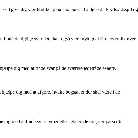
vil give dig værdifulde tip og strategier til at løse dit krydsordsspil og
 finde de rigtige svar. Det kan også være nyttigt at få et overblik over
 hjælpe dig med at finde svar på de sværere ledetråde senere.
t hjælpe dig med at afgøre, hvilke bogstaver der skal være i de
e dig med at finde synonymer eller relaterede ord, der passer til