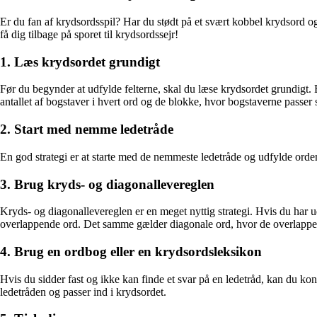
Er du fan af krydsordsspil? Har du stødt på et svært kobbel krydsord og h
få dig tilbage på sporet til krydsordssejr!
1. Læs krydsordet grundigt
Før du begynder at udfylde felterne, skal du læse krydsordet grundigt. B
antallet af bogstaver i hvert ord og de blokke, hvor bogstaverne passe
2. Start med nemme ledetråde
En god strategi er at starte med de nemmeste ledetråde og udfylde orden
3. Brug kryds- og diagonallevereglen
Kryds- og diagonallevereglen er en meget nyttig strategi. Hvis du har ud
overlappende ord. Det samme gælder diagonale ord, hvor de overlappend
4. Brug en ordbog eller en krydsordsleksikon
Hvis du sidder fast og ikke kan finde et svar på en ledetråd, kan du kon
ledetråden og passer ind i krydsordet.