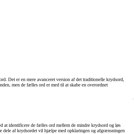
rd. Det er en mere avanceret version af det traditionelle krydsord,
nden, men de fælles ord er med til at skabe en overordnet
 at identificere de fælles ord mellem de mindre krydsord og løs
ste dele af krydsordet vil hjælpe med opklaringen og afgrænsningen