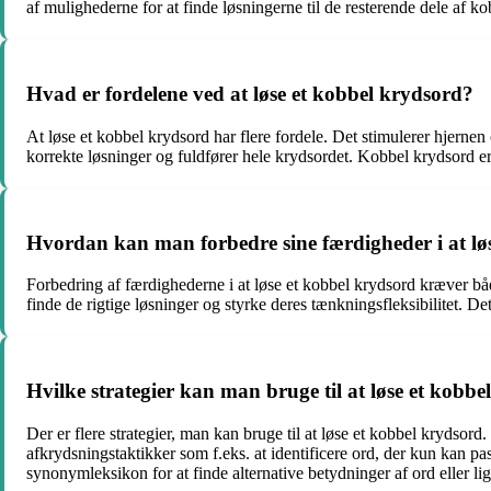
af mulighederne for at finde løsningerne til de resterende dele af k
Hvad er fordelene ved at løse et kobbel krydsord?
At løse et kobbel krydsord har flere fordele. Det stimulerer hjernen
korrekte løsninger og fuldfører hele krydsordet. Kobbel krydsord e
Hvordan kan man forbedre sine færdigheder i at lø
Forbedring af færdighederne i at løse et kobbel krydsord kræver både
finde de rigtige løsninger og styrke deres tænkningsfleksibilitet. Det 
Hvilke strategier kan man bruge til at løse et kobb
Der er flere strategier, man kan bruge til at løse et kobbel krydsor
afkrydsningstaktikker som f.eks. at identificere ord, der kun kan pa
synonymleksikon for at finde alternative betydninger af ord eller li