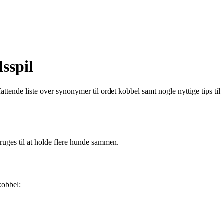
sspil
fattende liste over synonymer til ordet kobbel samt nogle nyttige tips til
bruges til at holde flere hunde sammen.
kobbel: