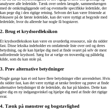
analysere alle ledetråde. Tænk over ordets længde, sammenhængen
med de omkringliggende ord og eventuelle specifikke ledetråde, der
kan pege dig i den rigtige retning. Selvom det kan være fristende at
fokusere på de første ledetråde, kan det være nyttigt at begynde med
ledetråde, hvor du allerede har nogle få bogstaver.
2. Brug et krydsordleksikon
Et krydsordleksikon kan være en uvurderlig ressource, når du sidder
fast. Disse leksika indeholder en omfattende liste over ord og deres
betydning, og de kan hjælpe dig med at finde svaret på selv de mest
udfordrende krydsord. Sørg for at vælge en troværdig og pålidelig
kilde, som du kan stole på.
3. Prøv alternative betydninger
Nogle gange kan et ord have flere betydninger eller anvendelser. Hvis
du sidder fast, kan det være nyttigt at tænke bredere og prøve at finde
alternative betydninger til de ledetråde, du har på hånden. Dette kan
give dig en ny indgangsvinkel og hjælpe dig med at finde det rigtige
svar.
4. Tænk på mønstrer og bogstavlighed