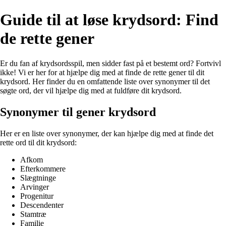
Guide til at løse krydsord: Find
de rette gener
Er du fan af krydsordsspil, men sidder fast på et bestemt ord? Fortvivl
ikke! Vi er her for at hjælpe dig med at finde de rette gener til dit
krydsord. Her finder du en omfattende liste over synonymer til det
søgte ord, der vil hjælpe dig med at fuldføre dit krydsord.
Synonymer til gener krydsord
Her er en liste over synonymer, der kan hjælpe dig med at finde det
rette ord til dit krydsord:
Afkom
Efterkommere
Slægtninge
Arvinger
Progenitur
Descendenter
Stamtræ
Familie