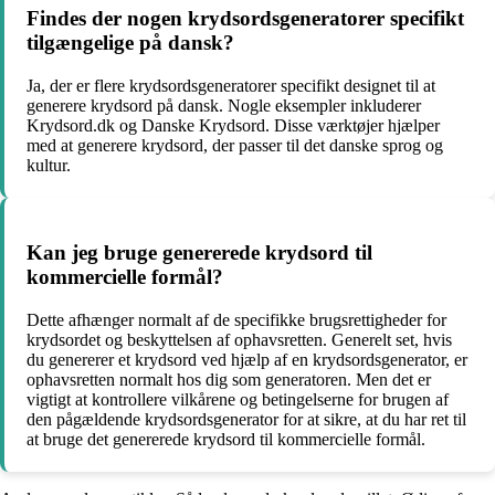
Findes der nogen krydsordsgeneratorer specifikt
tilgængelige på dansk?
Ja, der er flere krydsordsgeneratorer specifikt designet til at
generere krydsord på dansk. Nogle eksempler inkluderer
Krydsord.dk og Danske Krydsord. Disse værktøjer hjælper
med at generere krydsord, der passer til det danske sprog og
kultur.
Kan jeg bruge genererede krydsord til
kommercielle formål?
Dette afhænger normalt af de specifikke brugsrettigheder for
krydsordet og beskyttelsen af ophavsretten. Generelt set, hvis
du genererer et krydsord ved hjælp af en krydsordsgenerator, er
ophavsretten normalt hos dig som generatoren. Men det er
vigtigt at kontrollere vilkårene og betingelserne for brugen af
den pågældende krydsordsgenerator for at sikre, at du har ret til
at bruge det genererede krydsord til kommercielle formål.