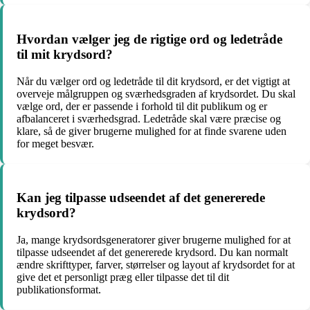
Hvordan vælger jeg de rigtige ord og ledetråde
til mit krydsord?
Når du vælger ord og ledetråde til dit krydsord, er det vigtigt at
overveje målgruppen og sværhedsgraden af krydsordet. Du skal
vælge ord, der er passende i forhold til dit publikum og er
afbalanceret i sværhedsgrad. Ledetråde skal være præcise og
klare, så de giver brugerne mulighed for at finde svarene uden
for meget besvær.
Kan jeg tilpasse udseendet af det genererede
krydsord?
Ja, mange krydsordsgeneratorer giver brugerne mulighed for at
tilpasse udseendet af det genererede krydsord. Du kan normalt
ændre skrifttyper, farver, størrelser og layout af krydsordet for at
give det et personligt præg eller tilpasse det til dit
publikationsformat.