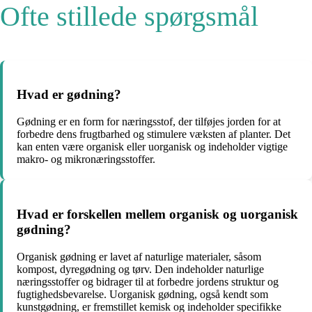
Ofte stillede spørgsmål
Hvad er gødning?
Gødning er en form for næringsstof, der tilføjes jorden for at
forbedre dens frugtbarhed og stimulere væksten af planter. Det
kan enten være organisk eller uorganisk og indeholder vigtige
makro- og mikronæringsstoffer.
Hvad er forskellen mellem organisk og uorganisk
gødning?
Organisk gødning er lavet af naturlige materialer, såsom
kompost, dyregødning og tørv. Den indeholder naturlige
næringsstoffer og bidrager til at forbedre jordens struktur og
fugtighedsbevarelse. Uorganisk gødning, også kendt som
kunstgødning, er fremstillet kemisk og indeholder specifikke