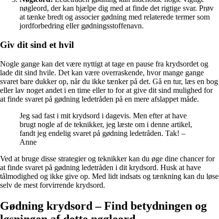
nøgleord, der kan hjælpe dig med at finde det rigtige svar. Prøv
at tænke bredt og associer gødning med relaterede termer som
jordforbedring eller gødningsstoffenavn.
Giv dit sind et hvil
Nogle gange kan det være nyttigt at tage en pause fra krydsordet og
lade dit sind hvile. Det kan være overraskende, hvor mange gange
svaret bare dukker op, når du ikke tænker på det. Gå en tur, læs en bog
eller lav noget andet i en time eller to for at give dit sind mulighed for
at finde svaret på gødning ledetråden på en mere afslappet måde.
Jeg sad fast i mit krydsord i dagevis. Men efter at have
brugt nogle af de teknikker, jeg læste om i denne artikel,
fandt jeg endelig svaret på gødning ledetråden. Tak! –
Anne
Ved at bruge disse strategier og teknikker kan du øge dine chancer for
at finde svaret på gødning ledetråden i dit krydsord. Husk at have
tålmodighed og ikke give op. Med lidt indsats og tænkning kan du løse
selv de mest forvirrende krydsord.
Gødning krydsord – Find betydningen og
løsningen af dette nøgleord