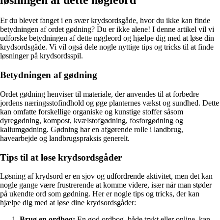
Er du blevet fanget i en svær krydsordsgåde, hvor du ikke kan finde
betydningen af ordet gødning? Du er ikke alene! I denne artikel vil vi
udforske betydningen af dette nøgleord og hjælpe dig med at løse din
krydsordsgåde. Vi vil også dele nogle nyttige tips og tricks til at finde
løsninger på krydsordsspil.
Betydningen af gødning
Ordet gødning henviser til materiale, der anvendes til at forbedre
jordens næringsstofindhold og øge planternes vækst og sundhed. Dette
kan omfatte forskellige organiske og kunstige stoffer såsom
dyregødning, kompost, kvælstofgødning, fosforgødning og
kaliumgødning. Gødning har en afgørende rolle i landbrug,
havearbejde og landbrugspraksis generelt.
Tips til at løse krydsordsgåder
Løsning af krydsord er en sjov og udfordrende aktivitet, men det kan
nogle gange være frustrerende at komme videre, især når man støder
på ukendte ord som gødning. Her er nogle tips og tricks, der kan
hjælpe dig med at løse dine krydsordsgåder:
Brug en ordbog:
En god ordbog, både trykt eller online, kan