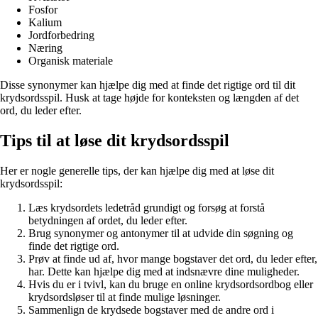
Fosfor
Kalium
Jordforbedring
Næring
Organisk materiale
Disse synonymer kan hjælpe dig med at finde det rigtige ord til dit
krydsordsspil. Husk at tage højde for konteksten og længden af det
ord, du leder efter.
Tips til at løse dit krydsordsspil
Her er nogle generelle tips, der kan hjælpe dig med at løse dit
krydsordsspil:
Læs krydsordets ledetråd grundigt og forsøg at forstå
betydningen af ordet, du leder efter.
Brug synonymer og antonymer til at udvide din søgning og
finde det rigtige ord.
Prøv at finde ud af, hvor mange bogstaver det ord, du leder efter,
har. Dette kan hjælpe dig med at indsnævre dine muligheder.
Hvis du er i tvivl, kan du bruge en online krydsordsordbog eller
krydsordsløser til at finde mulige løsninger.
Sammenlign de krydsede bogstaver med de andre ord i