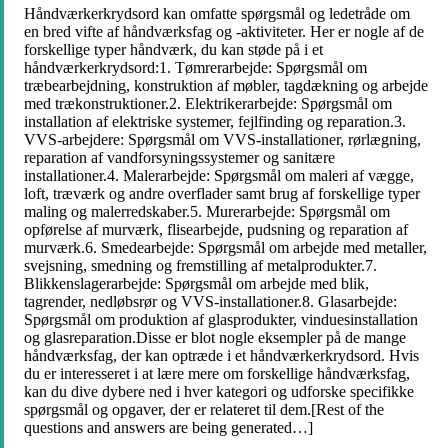
Håndværkerkrydsord kan omfatte spørgsmål og ledetråde om
en bred vifte af håndværksfag og -aktiviteter. Her er nogle af de
forskellige typer håndværk, du kan støde på i et
håndværkerkrydsord:1. Tømrerarbejde: Spørgsmål om
træbearbejdning, konstruktion af møbler, tagdækning og arbejde
med trækonstruktioner.2. Elektrikerarbejde: Spørgsmål om
installation af elektriske systemer, fejlfinding og reparation.3.
VVS-arbejdere: Spørgsmål om VVS-installationer, rørlægning,
reparation af vandforsyningssystemer og sanitære
installationer.4. Malerarbejde: Spørgsmål om maleri af vægge,
loft, træværk og andre overflader samt brug af forskellige typer
maling og malerredskaber.5. Murerarbejde: Spørgsmål om
opførelse af murværk, flisearbejde, pudsning og reparation af
murværk.6. Smedearbejde: Spørgsmål om arbejde med metaller,
svejsning, smedning og fremstilling af metalprodukter.7.
Blikkenslagerarbejde: Spørgsmål om arbejde med blik,
tagrender, nedløbsrør og VVS-installationer.8. Glasarbejde:
Spørgsmål om produktion af glasprodukter, vinduesinstallation
og glasreparation.Disse er blot nogle eksempler på de mange
håndværksfag, der kan optræde i et håndværkerkrydsord. Hvis
du er interesseret i at lære mere om forskellige håndværksfag,
kan du dive dybere ned i hver kategori og udforske specifikke
spørgsmål og opgaver, der er relateret til dem.[Rest of the
questions and answers are being generated…]