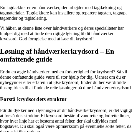
En tagdækker er en håndværker, der arbejder med tagdækning og
tagmaterialer. Tagdækkere kan installere og reparere tagsten, tagpap,
tagrender og tagisolering.
Vi håber, at denne liste over håndværkere og deres specialiteter har
hjulpet dig med at finde den rigtige løsning til dit håndværker
krydsord. God fornøjelse med at løse dit krydsord!
Løsning af håndværkerkrydsord – En
omfattende guide
Er du en ægte håndværker med en forkærlighed for krydsord? Så vil
denne omfattende guide være til stor hjælp for dig. Uanset om du er
nybegynder eller erfaren i at løse krydsord, finder du her værdifulde
tips og tricks til at finde de rette løsninger på dine håndværkerkrydsord.
Forstå krydsordets struktur
Før du dykker ned i løsningen af dit håndværkerkrydsord, er det vigtigt
at forstå dets struktur. Et krydsord består af vandrette og lodrette linjer,
hvor hver linje har et bestemt antal felter, der skal udfyldes med
bogstaver. Du skal også være opmærksom på eventuelle sorte felter, da
disse adskiller ordene.