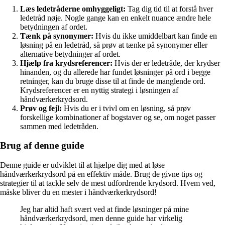
Læs ledetråderne omhyggeligt:
Tag dig tid til at forstå hver
ledetråd nøje. Nogle gange kan en enkelt nuance ændre hele
betydningen af ordet.
Tænk på synonymer:
Hvis du ikke umiddelbart kan finde en
løsning på en ledetråd, så prøv at tænke på synonymer eller
alternative betydninger af ordet.
Hjælp fra krydsreferencer:
Hvis der er ledetråde, der krydser
hinanden, og du allerede har fundet løsninger på ord i begge
retninger, kan du bruge disse til at finde de manglende ord.
Krydsreferencer er en nyttig strategi i løsningen af
håndværkerkrydsord.
Prøv og fejl:
Hvis du er i tvivl om en løsning, så prøv
forskellige kombinationer af bogstaver og se, om noget passer
sammen med ledetråden.
Brug af denne guide
Denne guide er udviklet til at hjælpe dig med at løse
håndværkerkrydsord på en effektiv måde. Brug de givne tips og
strategier til at tackle selv de mest udfordrende krydsord. Hvem ved,
måske bliver du en mester i håndværkerkrydsord!
Jeg har altid haft svært ved at finde løsninger på mine
håndværkerkrydsord, men denne guide har virkelig