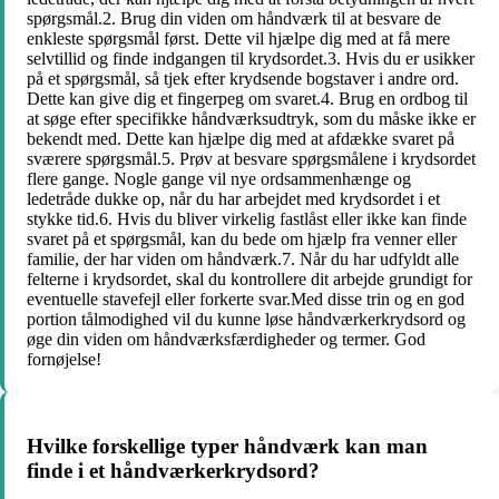
spørgsmål.2. Brug din viden om håndværk til at besvare de
enkleste spørgsmål først. Dette vil hjælpe dig med at få mere
selvtillid og finde indgangen til krydsordet.3. Hvis du er usikker
på et spørgsmål, så tjek efter krydsende bogstaver i andre ord.
Dette kan give dig et fingerpeg om svaret.4. Brug en ordbog til
at søge efter specifikke håndværksudtryk, som du måske ikke er
bekendt med. Dette kan hjælpe dig med at afdække svaret på
sværere spørgsmål.5. Prøv at besvare spørgsmålene i krydsordet
flere gange. Nogle gange vil nye ordsammenhænge og
ledetråde dukke op, når du har arbejdet med krydsordet i et
stykke tid.6. Hvis du bliver virkelig fastlåst eller ikke kan finde
svaret på et spørgsmål, kan du bede om hjælp fra venner eller
familie, der har viden om håndværk.7. Når du har udfyldt alle
felterne i krydsordet, skal du kontrollere dit arbejde grundigt for
eventuelle stavefejl eller forkerte svar.Med disse trin og en god
portion tålmodighed vil du kunne løse håndværkerkrydsord og
øge din viden om håndværksfærdigheder og termer. God
fornøjelse!
Hvilke forskellige typer håndværk kan man
finde i et håndværkerkrydsord?