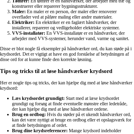
Tømrer:
En tømrer er en håndværker, der arbejder med træ og
konstruerer eller reparerer bygningsstrukturer.
Maler:
En maler er en person, der maler eller renoverer
overflader ved at påføre maling eller andre materialer.
Elektriker:
En elektriker er en faglært håndværker, der
installerer, reparerer og vedligeholder elektriske systemer.
VVS-installatør:
En VVS-installatør er en håndværker, der
arbejder med VVS-systemer, herunder vand, varme og sanitet.
Disse er blot nogle få eksempler på håndværker ord, du kan støde på i
krydsordet. Det er vigtigt at have en god forståelse af betydningen af
disse ord for at kunne finde den korrekte løsning.
Tips og tricks til at løse håndværker krydsord
Her er nogle tips og tricks, der kan hjælpe dig med at løse håndværker
krydsord:
Læs krydsordet grundigt:
Start med at læse krydsordet
grundigt og forsøg at finde eventuelle mønstre eller ledetråde,
der kan hjælpe dig med at løse håndværker ordene.
Brug en ordbog:
Hvis du støder på et ukendt håndværker ord,
kan det være nyttigt at bruge en ordbog eller et opslagsværk for
at finde betydningen af ordet.
Brug dine krydsreferencer:
Mange krydsord indeholder