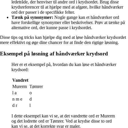
ledetråde, der henviser til andre ord i krydsordet. Brug disse
krydsreferencer til at hjælpe med at afgøre, hvilke håndværker
ord der passer i de specifikke felter.
Tænk på synonymer:
Nogle gange kan et håndværker ord
have forskellige synonymer eller beskrivelser. Prøv at tænke på
alternative ord, der kunne passe i krydsordet.
Disse tips og tricks kan hjælpe dig med at løse håndværker krydsordet
mere effektivt og øge dine chancer for at finde den rigtige løsning.
Eksempel på løsning af håndværker krydsord
Her er et eksempel på, hvordan du kan løse et håndværker
krydsord:
Vandret
Murerm
Tømrer
l a
o
n m e
d
d r
l
I dette eksempel kan vi se, at det vandrette ord er Murerm
og det lodrette ord er Tømrer. Ved at krydse disse to ord
kan vi se, at det korrekte svar er maler.