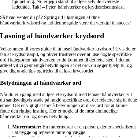
hjulpet mig. Nu er jeg i stand til at løse selv de sværeste
ledetråde. Tak! – Peter, håndværker og krydsordsentusiast.
Så hvad venter du på? Spring ud i løsningen af dine
håndværkerkrydsord og lad denne guide være dit værktøj til succes!
Løsning af håndværker krydsord
Velkommen til vores guide til at løse håndværker krydsord! Hvis du er
fan af krydsordsspil, og bliver frustreret over at løse nogle specifikke
ord i kategorien håndværker, er du kommet til det rette sted. I denne
artikel vil vi gennemgå betydningen af det ord, du søger hjælp til, og
give dig nogle tips og tricks til at løse krydsordet.
Betydningen af håndværker ord
Når du er i gang med at løse et krydsord med temaet håndværker, vil
du sandsynligvis støde på nogle specifikke ord, der relaterer sig til dette
emne. Det er vigtigt at forstå betydningen af disse ord for at kunne
finde den rigtige løsning. Her er nogle af de mest almindelige
håndværker ord og deres betydning:
Murermester:
En murermester er en person, der er specialiseret
i at bygge og reparere mure og vægge.