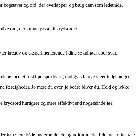
ter bogstaver og ord, der overlapper, og brug dem som ledetråde.
tive ord, der kunne passe til krydsordet.
ær kreativ og eksperimenterende i dine søgninger efter svar.
ådene med et friskt perspektiv og muligvis få nye idéer til løsninger.
dine færdigheder. Jo mere du øver, jo bedre bliver du. Held og lykke
se krydsord hurtigere og mere effektivt end nogensinde før! – –
, der kan være både underholdende og udfordrende. I denne artikel vil vi