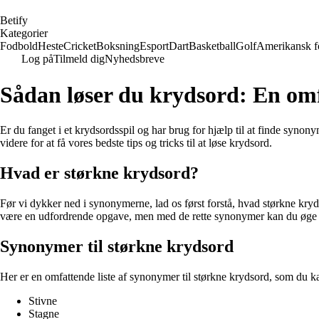
B
etify
Kategorier
Fodbold
Heste
Cricket
Boksning
Esport
Dart
Basketball
Golf
Amerikansk f
Log på
Tilmeld dig
Nyhedsbreve
Sådan løser du krydsord: En omfa
Er du fanget i et krydsordsspil og har brug for hjælp til at finde synon
videre for at få vores bedste tips og tricks til at løse krydsord.
Hvad er størkne krydsord?
Før vi dykker ned i synonymerne, lad os først forstå, hvad størkne kryd
være en udfordrende opgave, men med de rette synonymer kan du øge di
Synonymer til størkne krydsord
Her er en omfattende liste af synonymer til størkne krydsord, som du kan 
Stivne
Stagne