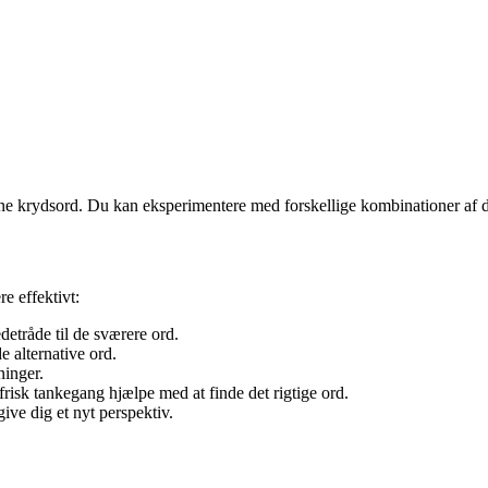
ne krydsord. Du kan eksperimentere med forskellige kombinationer af diss
e effektivt:
detråde til de sværere ord.
 alternative ord.
ninger.
isk tankegang hjælpe med at finde det rigtige ord.
ive dig et nyt perspektiv.