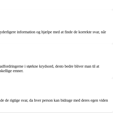
 yderligere information og hjælpe med at finde de korrekte svar, når
udfordringerne i størkne krydsord, desto bedre bliver man til at
skellige emner.
nde de rigtige svar, da hver person kan bidrage med deres egen viden