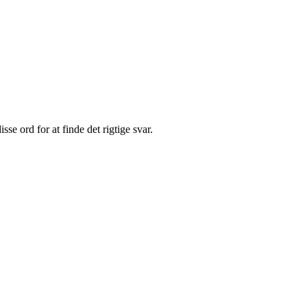
e ord for at finde det rigtige svar.