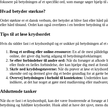
fokusere på betydningen af ​​et specifikt ord, som mange søger hjælp til a
Hvad betyder størkne?
Ordet størkne er et dansk verbum, der betyder at blive fast eller hård på 
eller hård tilstand. Ordet kan også overføres i en bredere betydning til at b
Tips til at løse krydsordet
Hvis du sidder fast i et krydsordspil og er usikker på betydningen af ​​e
Brug et ordbog eller online-ressource:
En af de mest pålidelige
online, der giver dig hurtig adgang til betydningsforklaringer.
Se efter forbindelser til andre ord:
Når du forsøger at afkode b
eller finde en fælles forbindelse, der kan hjælpe dig med at forst
Skriv ned krydsbogstaverne:
Når du prøver at løse et krydsord
ukendte ord og dermed give dig et bedre grundlag for at gætte b
Overvej betydningen i forhold til konteksten:
Undertiden kan du
indikere, at det har noget at gøre med madlavning eller madvarer
Afsluttende tanker
Når du er fast i et krydsordspil, kan det være frustrerende at forsøge a
betydning og fuldføre krydsordet. Husk altid at have det sjovt, mens du