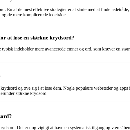
ord. En af de mest effektive strategier er at starte med at finde ledetrå
aet og de mere komplicerede ledetråde.
for at løse en størkne krydsord?
de typisk indeholder mere avancerede emner og ord, som kræver en størr
?
e krydsord og øve sig i at løse dem. Nogle populære websteder og apps
herunder størkne krydsord.
dsord?
krydsord. Det er dog vigtigt at have en systematisk tilgang og være åben f