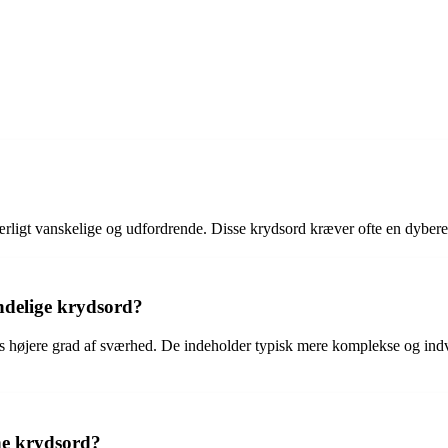
ærligt vanskelige og udfordrende. Disse krydsord kræver ofte en dybere 
ndelige krydsord?
s højere grad af sværhed. De indeholder typisk mere komplekse og indvi
kne krydsord?