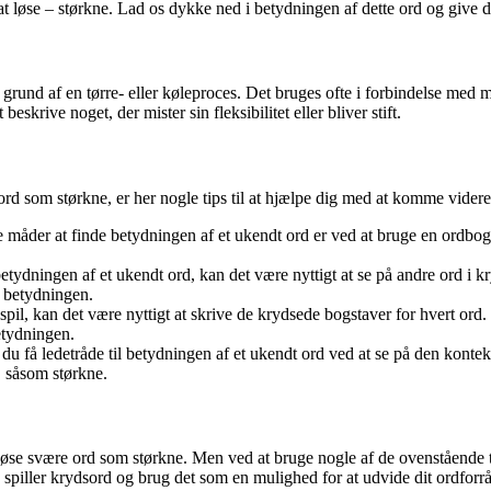
t løse – størkne. Lad os dykke ned i betydningen af ​​dette ord og give di
grund af en tørre- eller køleproces. Det bruges ofte i forbindelse med mad
eskrive noget, der mister sin fleksibilitet eller bliver stift.
t ord som størkne, er her nogle tips til at hjælpe dig med at komme videre
 måder at finde betydningen af ​​et ukendt ord er ved at bruge en ordbo
etydningen af ​​et ukendt ord, kan det være nyttigt at se på andre ord 
å betydningen.
spil, kan det være nyttigt at skrive de krydsede bogstaver for hvert ord
etydningen.
 få ledetråde til betydningen af ​​et ukendt ord ved at se på den konteks
, såsom størkne.
t løse svære ord som størkne. Men ved at bruge nogle af de ovenstående t
 spiller krydsord og brug det som en mulighed for at udvide dit ordforr