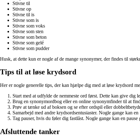
Stivne til
Stivne op
Stivne til is
Stivne som is
Stivne som voks
Stivne som sten
Stivne som beton
Stivne som gelé
Stivne som pudder
Husk, at dette kun er nogle af de mange synonymer, der findes til størk
Tips til at løse krydsord
Her er nogle generelle tips, der kan hjælpe dig med at løse krydsord mer
Start med at udfylde de nemmeste ord først. Dette kan give dig le
Brug en synonymordbog eller en online synonymfinder til at finde
Prøv at tænke ud af boksen og se efter ordspil eller dobbeltbetyd
Samarbejd med andre krydsordsentusiaster. Nogle gange kan en fr
Tag pauser, hvis du føler dig fastlåst. Nogle gange kan en pause g
Afsluttende tanker