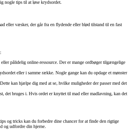
g nogle tips til at løse krydsordet.
 eller væsker, der går fra en flydende eller blød tilstand til en fast
:
g eller pålidelig online-ressource. Der er mange ordbøger tilgængelige
i krydsordet eller i samme række. Nogle gange kan du opdage et mønster
. Dette kan hjælpe dig med at se, hvilke muligheder der passer med det
t, det bruges i. Hvis ordet er knyttet til mad eller madlavning, kan det
ips og tricks kan du forbedre dine chancer for at finde den rigtige
åd og udfordre din hjerne.